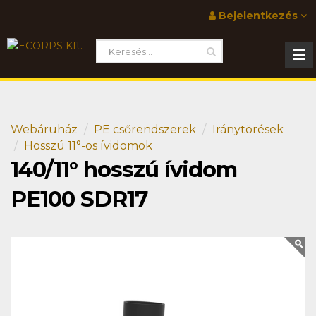
Bejelentkezés
Webáruház
PE csőrendszerek
Iránytörések
Hosszú 11°-os ívidomok
140/11° hosszú ívidom
PE100 SDR17