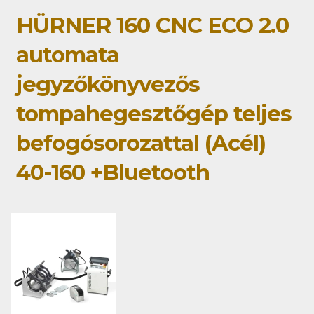
HÜRNER 160 CNC ECO 2.0
automata
jegyzőkönyvezős
tompahegesztőgép teljes
befogósorozattal (Acél)
40-160 +Bluetooth