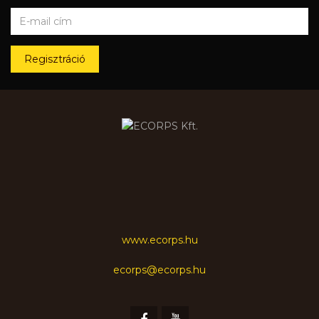
Regisztráció
www.ecorps.hu
ecorps@ecorps.hu