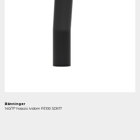
Bänninger
140/11° hosszú ívidom PE100 SDR17