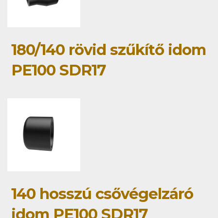
180/140 rövid szűkítő idom
PE100 SDR17
140 hosszú csővégelzáró
idom PE100 SDR17