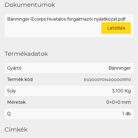
Dokumentumok
Bänninger-Ecorps hivatalos forgalmazói nyilatkozat.pdf
Letöltés
Termékadatok
Gyártó
Bänninger
Termék kód
E0200070140000011170
Súly
3,100 Kg
Méretek
0×0×0 mm
Q
1 db
Címkék