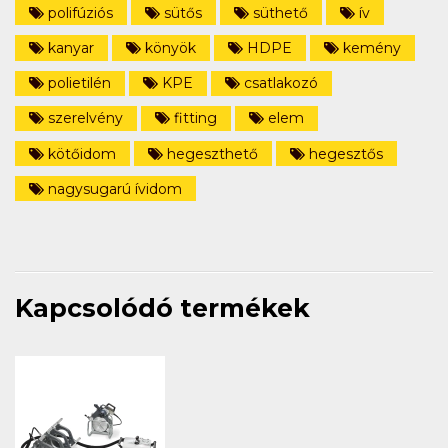
polifúziós
sütős
süthető
ív
kanyar
könyök
HDPE
kemény
polietilén
KPE
csatlakozó
szerelvény
fitting
elem
kötőidom
hegeszthető
hegesztős
nagysugarú ívidom
Kapcsolódó termékek