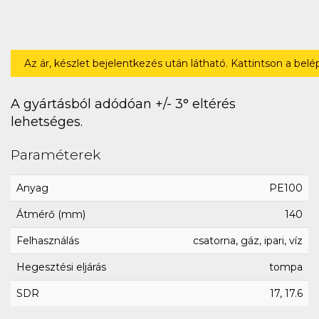
Az ár, készlet bejelentkezés után látható. Kattintson a bel
A gyártásból adódóan +/- 3° eltérés
lehetséges.
Paraméterek
Anyag
PE100
Átmérő (mm)
140
Felhasználás
csatorna, gáz, ipari, víz
Hegesztési eljárás
tompa
SDR
17, 17.6