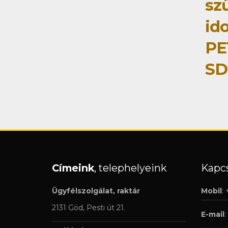
sz
id
PE
SD
Címeink
, telephelyeink
Kapcs
Ügyfélszolgálat, raktár
Mobil
:
2131 Göd, Pesti út 21.
E-mail
: