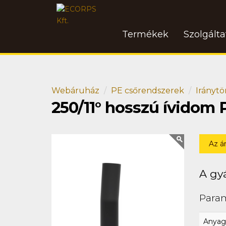
Termékek
Szolgált
Webáruház
PE csőrendszerek
Iránytö
250/11° hosszú ívidom 
Az á
A gyá
Para
Anyag