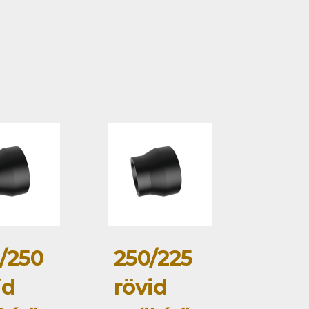
/250
250/225
id
rövid