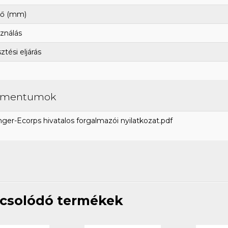
ő (mm)
ználás
tési eljárás
umentumok
ger-Ecorps hivatalos forgalmazói nyilatkozat.pdf
csolódó termékek