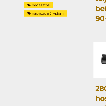
hegesztős
be
nagysugarú ívidom
90
28
ho