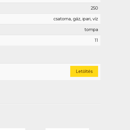
250
csatorna, gáz, ipari, víz
tompa
11
Letöltés