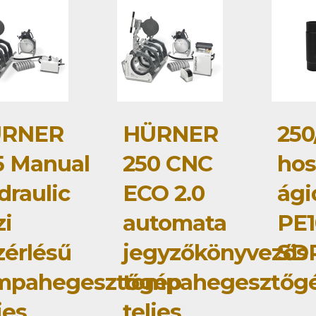
RNER
HÜRNER
250
5 Manual
250 CNC
hos
draulic
ECO 2.0
ág
zi
automata
PE1
zérlésű
jegyzőkönyvezős
SDR
mpahegesztőgép
tompahegesztőg
jes
teljes