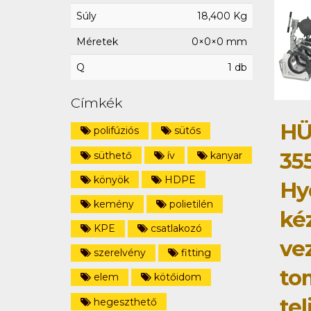
Súly
18,400 Kg
Méretek
0×0×0 mm
Q
1 db
Címkék
HÜ
polifúziós
sütős
35
süthető
ív
kanyar
könyök
HDPE
Hy
kemény
polietilén
ké
KPE
csatlakozó
ve
szerelvény
fitting
to
elem
kötőidom
tel
hegeszthető