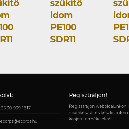
űkítő
szűkítő
szű
om
idom
id
100
PE100
PE1
R11
SDR11
SDR
olat:
Regisztráljon!
Regisztráljon weboldalunkon,
 +36 30 939 1817
naprakész ár és készlet infor
kapjon termékeinkről!
ecorps@ecorps.hu