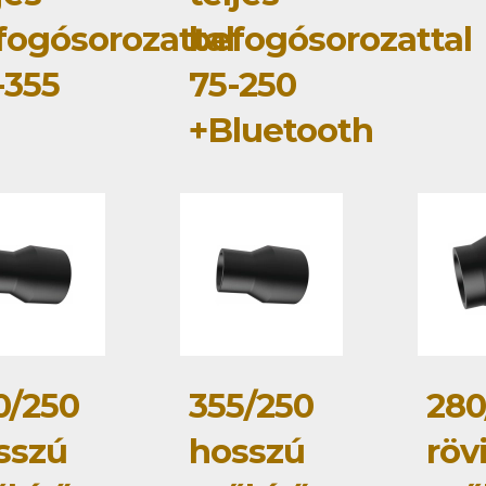
fogósorozattal
befogósorozattal
-355
75-250
+Bluetooth
0/250
355/250
280
sszú
hosszú
röv