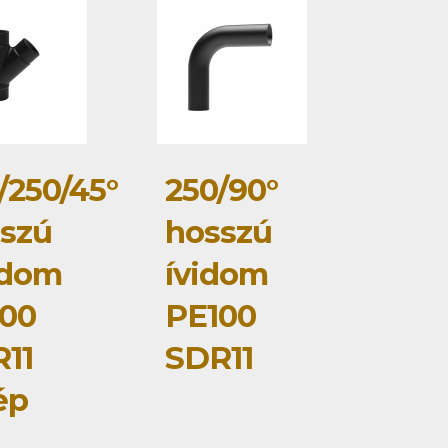
/250/45°
250/90°
szú
hosszú
idom
ívidom
00
PE100
11
SDR11
ép