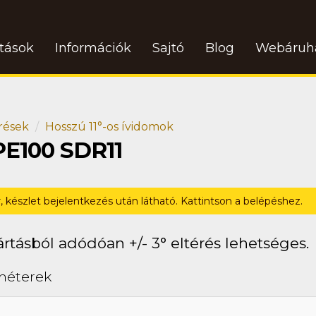
atások
Információk
Sajtó
Blog
Webáruh
rések
Hosszú 11°-os ívidomok
PE100 SDR11
r, készlet bejelentkezés után látható. Kattintson a belépéshez.
rtásból adódóan +/- 3° eltérés lehetséges.
méterek