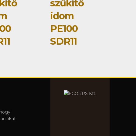
kítő
szűkítő
om
idom
00
PE100
11
SDR11
 hogy
mációkat