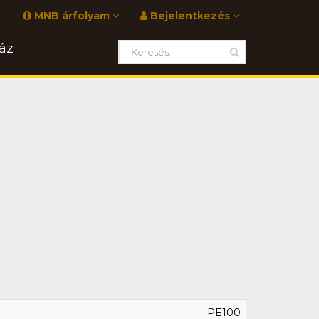
MNB árfolyam
Bejelentkezés
áz
PE100