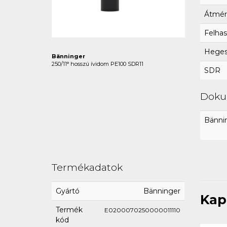
Átmér
Felhas
Hegesz
Bänninger
250/11° hosszú ívidom PE100 SDR11
SDR
Dok
Bännin
Termékadatok
Gyártó
Bänninger
Kap
Termék
E0200070250000011110
kód