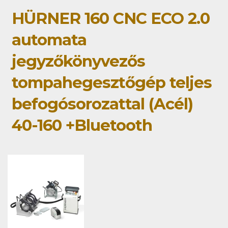
HÜRNER 160 CNC ECO 2.0
automata
jegyzőkönyvezős
tompahegesztőgép teljes
befogósorozattal (Acél)
40-160 +Bluetooth