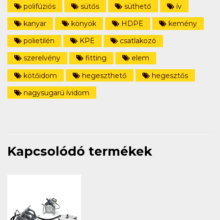
polifúziós
sütős
süthető
ív
kanyar
könyök
HDPE
kemény
polietilén
KPE
csatlakozó
szerelvény
fitting
elem
kötőidom
hegeszthető
hegesztős
nagysugarú ívidom
Kapcsolódó termékek