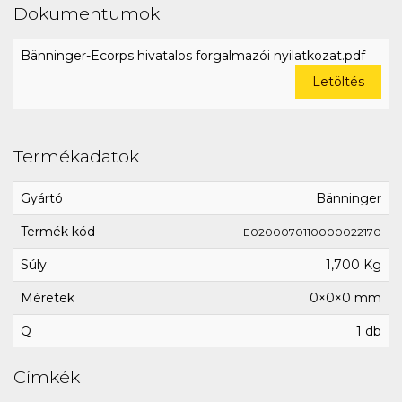
Dokumentumok
Bänninger-Ecorps hivatalos forgalmazói nyilatkozat.pdf
Letöltés
Termékadatok
Gyártó
Bänninger
Termék kód
E0200070110000022170
Súly
1,700 Kg
Méretek
0×0×0 mm
Q
1 db
Címkék