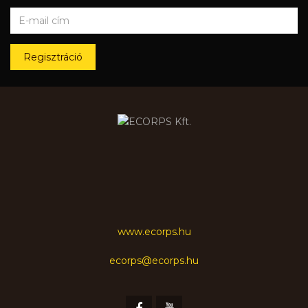
Regisztráció
www.ecorps.hu
ecorps@ecorps.hu