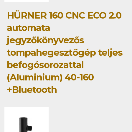
HÜRNER 160 CNC ECO 2.0
automata
jegyzőkönyvezős
tompahegesztőgép teljes
befogósorozattal
(Aluminium) 40-160
+Bluetooth