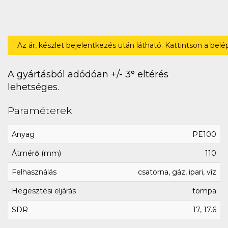
Az ár, készlet bejelentkezés után látható. Kattintson a bel
A gyártásból adódóan +/- 3° eltérés
lehetséges.
Paraméterek
Anyag
PE100
Átmérő (mm)
110
Felhasználás
csatorna, gáz, ipari, víz
Hegesztési eljárás
tompa
SDR
17, 17.6