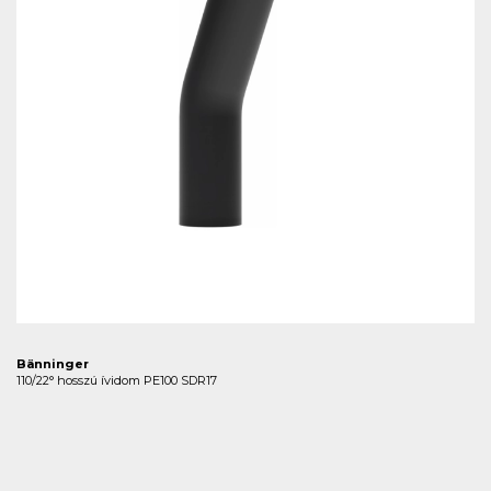
Bänninger
110/22° hosszú ívidom PE100 SDR17