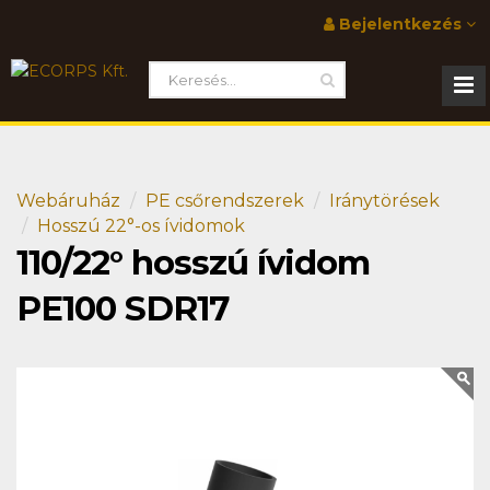
Bejelentkezés
Webáruház
PE csőrendszerek
Iránytörések
Hosszú 22°-os ívidomok
110/22° hosszú ívidom
PE100 SDR17