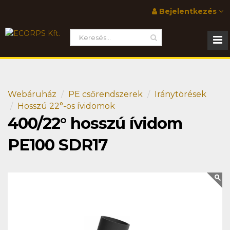
Bejelentkezés
Webáruház
PE csőrendszerek
Iránytörések
Hosszú 22°-os ívidomok
400/22° hosszú ívidom
PE100 SDR17