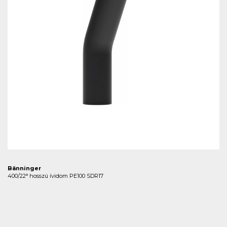
Bänninger
400/22° hosszú ívidom PE100 SDR17