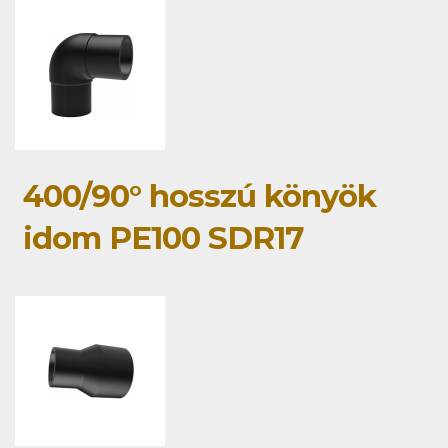
400/90° hosszú könyök
idom PE100 SDR17