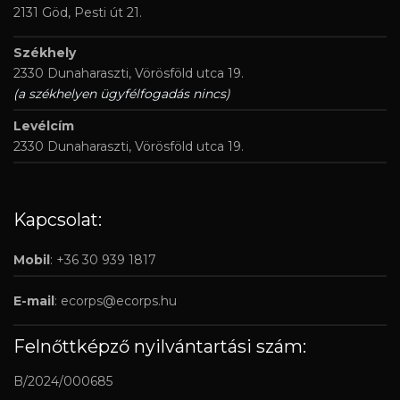
2131 Göd, Pesti út 21.
Székhely
2330 Dunaharaszti, Vörösföld utca 19.
(a székhelyen ügyfélfogadás nincs)
Levélcím
2330 Dunaharaszti, Vörösföld utca 19.
Kapcsolat:
Mobil
: +36 30 939 1817
E-mail
:
ecorps@ecorps.hu
Felnőttképző nyilvántartási szám:
B/2024/000685