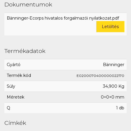
Dokumentumok
Bänninger-Ecorps hivatalos forgalmazói nyilatkozat.pdf
Letöltés
Termékadatok
Gyártó
Bänninger
Termék kód
E0200070400000022170
Súly
34,900 Kg
Méretek
0×0×0 mm
Q
1 db
Címkék