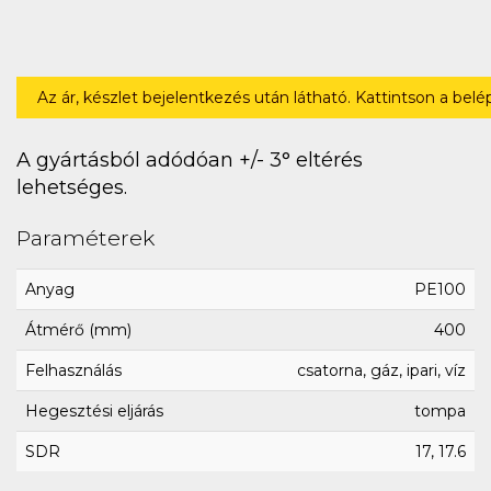
Az ár, készlet bejelentkezés után látható. Kattintson a bel
A gyártásból adódóan +/- 3° eltérés
lehetséges.
Paraméterek
Anyag
PE100
Átmérő (mm)
400
Felhasználás
csatorna, gáz, ipari, víz
Hegesztési eljárás
tompa
SDR
17, 17.6