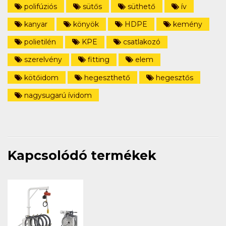
polifúziós
sütős
süthető
ív
kanyar
könyök
HDPE
kemény
polietilén
KPE
csatlakozó
szerelvény
fitting
elem
kötőidom
hegeszthető
hegesztős
nagysugarú ívidom
Kapcsolódó termékek