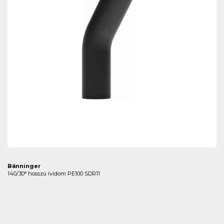
Bänninger
140/30° hosszú ívidom PE100 SDR11