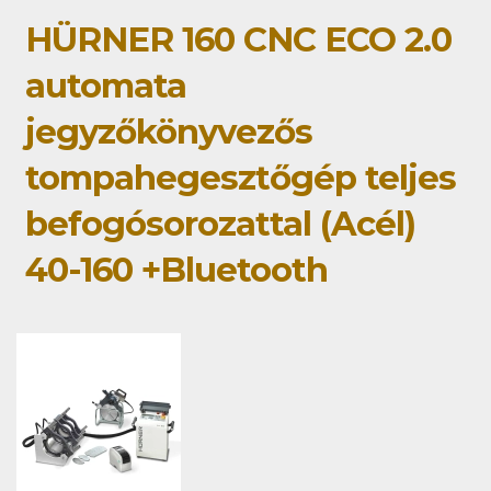
HÜRNER 160 CNC ECO 2.0
automata
jegyzőkönyvezős
tompahegesztőgép teljes
befogósorozattal (Acél)
40-160 +Bluetooth