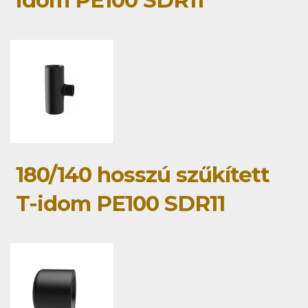
idom PE100 SDR11
180/140 hosszú szűkített
T-idom PE100 SDR11