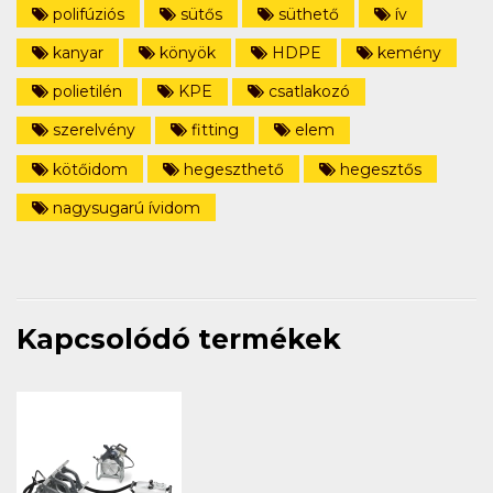
polifúziós
sütős
süthető
ív
kanyar
könyök
HDPE
kemény
polietilén
KPE
csatlakozó
szerelvény
fitting
elem
kötőidom
hegeszthető
hegesztős
nagysugarú ívidom
Kapcsolódó termékek