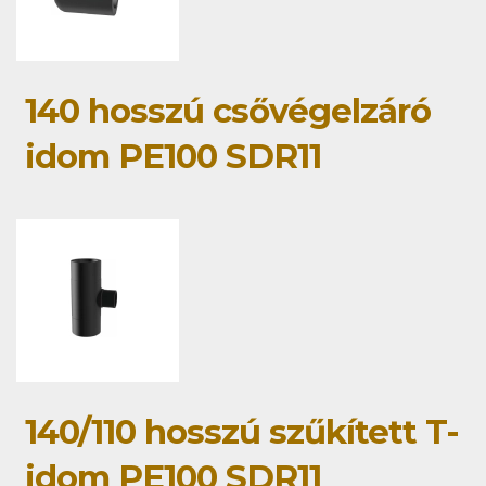
140 hosszú csővégelzáró
idom PE100 SDR11
140/110 hosszú szűkített T-
idom PE100 SDR11