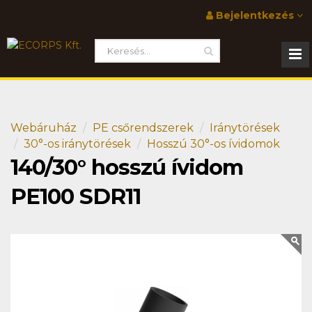
Bejelentkezés
Webáruház
PE csőrendszerek
Iránytörések
30°-os iránytörések
Hosszú 30°-os ívidomok
140/30° hosszú ívidom
PE100 SDR11