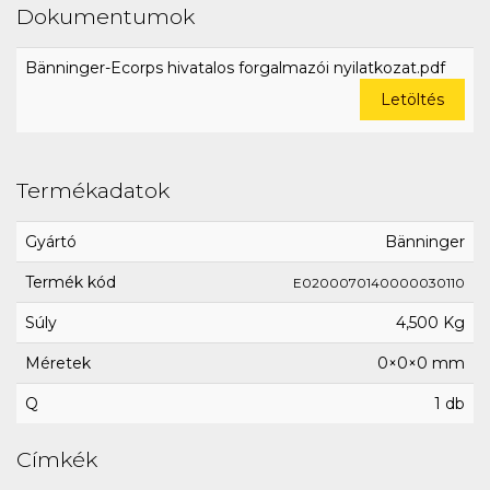
Dokumentumok
Bänninger-Ecorps hivatalos forgalmazói nyilatkozat.pdf
Letöltés
Termékadatok
Gyártó
Bänninger
Termék kód
E0200070140000030110
Súly
4,500 Kg
Méretek
0×0×0 mm
Q
1 db
Címkék