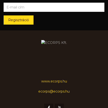
Regisztráció
www.ecorps.hu
ecorps@ecorps.hu