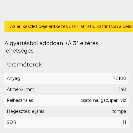
Az ár, készlet bejelentkezés után látható. Kattintson a bel
A gyártásból adódóan +/- 3° eltérés
lehetséges.
Paraméterek
Anyag
PE100
Átmérő (mm)
140
Felhasználás
csatorna, gáz, ipari, víz
Hegesztési eljárás
tompa
SDR
11