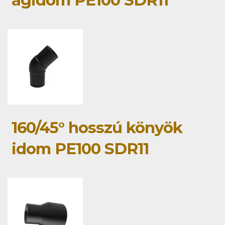
ágidom PE100 SDR11
160/45° hosszú könyök
idom PE100 SDR11