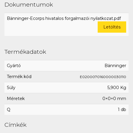
Dokumentumok
Bänninger-Ecorps hivatalos forgalmazói nyilatkozat.pdf
Letöltés
Termékadatok
Gyártó
Bänninger
Termék kód
E0200070160000030110
Súly
5,900 Kg
Méretek
0×0×0 mm
Q
1 db
Címkék