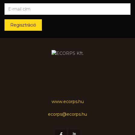
Regisztráció
www.ecorps.hu
ecorps@ecorps.hu