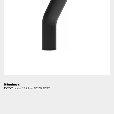
Bänninger
160/30° hosszú ívidom PE100 SDR11