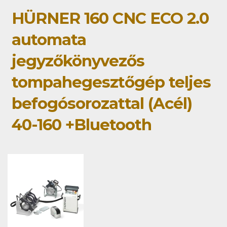
HÜRNER 160 CNC ECO 2.0
automata
jegyzőkönyvezős
tompahegesztőgép teljes
befogósorozattal (Acél)
40-160 +Bluetooth