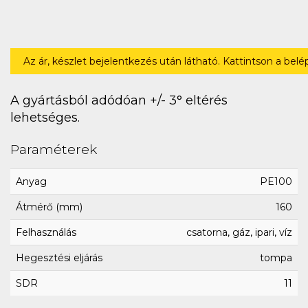
Az ár, készlet bejelentkezés után látható. Kattintson a bel
A gyártásból adódóan +/- 3° eltérés
lehetséges.
Paraméterek
Anyag
PE100
Átmérő (mm)
160
Felhasználás
csatorna, gáz, ipari, víz
Hegesztési eljárás
tompa
SDR
11