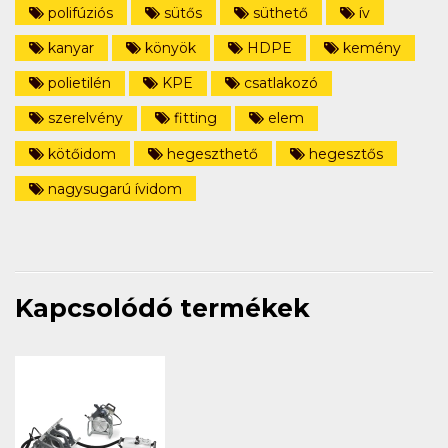
polifúziós
sütős
süthető
ív
kanyar
könyök
HDPE
kemény
polietilén
KPE
csatlakozó
szerelvény
fitting
elem
kötőidom
hegeszthető
hegesztős
nagysugarú ívidom
Kapcsolódó termékek