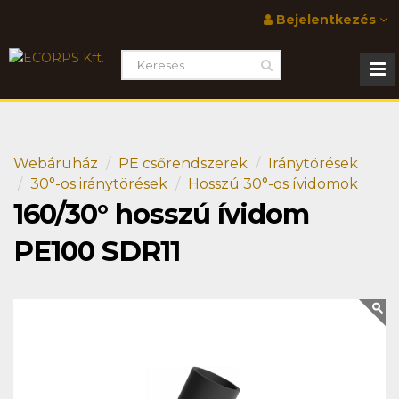
Bejelentkezés
Webáruház
PE csőrendszerek
Iránytörések
30°-os iránytörések
Hosszú 30°-os ívidomok
160/30° hosszú ívidom
PE100 SDR11