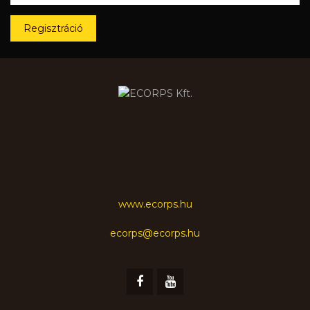
Regisztráció
www.ecorps.hu
ecorps@ecorps.hu