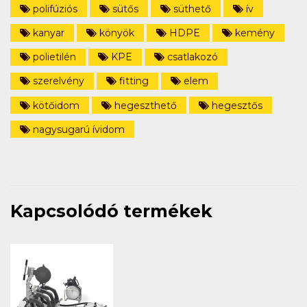
polifúziós
sütős
süthető
ív
kanyar
könyök
HDPE
kemény
polietilén
KPE
csatlakozó
szerelvény
fitting
elem
kötőidom
hegeszthető
hegesztős
nagysugarú ívidom
Kapcsolódó termékek