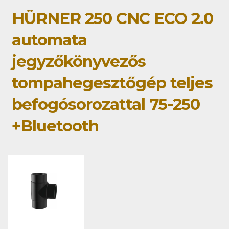
HÜRNER 250 CNC ECO 2.0
automata
jegyzőkönyvezős
tompahegesztőgép teljes
befogósorozattal 75-250
+Bluetooth