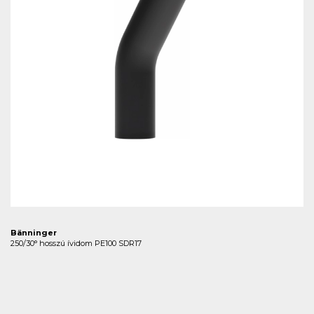
Bänninger
250/30° hosszú ívidom PE100 SDR17