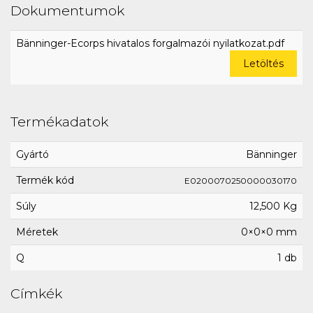
Dokumentumok
Bänninger-Ecorps hivatalos forgalmazói nyilatkozat.pdf
Letöltés
Termékadatok
Gyártó
Bänninger
Termék kód
E0200070250000030170
Súly
12,500 Kg
Méretek
0×0×0 mm
Q
1 db
Címkék