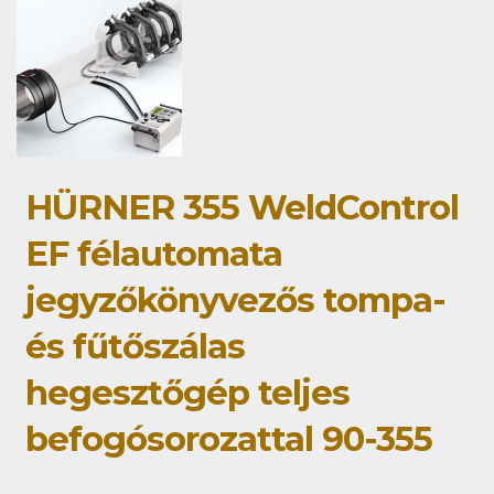
HÜRNER 355 WeldControl
EF félautomata
jegyzőkönyvezős tompa-
és fűtőszálas
hegesztőgép teljes
befogósorozattal 90-355