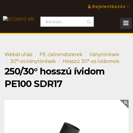
Bejelentkezés
Webáruház
PE csőrendszerek
Iránytörések
30°-os iránytörések
Hosszú 30°-os ívidomok
250/30° hosszú ívidom
PE100 SDR17