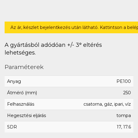
Az ár, készlet bejelentkezés után látható. Kattintson a bel
A gyártásból adódóan +/- 3° eltérés
lehetséges.
Paraméterek
Anyag
PE100
Átmérő (mm)
250
Felhasználás
csatorna, gáz, ipari, víz
Hegesztési eljárás
tompa
SDR
17, 17.6