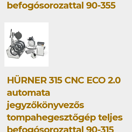
befogósorozattal 90-355
HÜRNER 315 CNC ECO 2.0
automata
jegyzőkönyvezős
tompahegesztőgép teljes
befogósorozattal 90-315