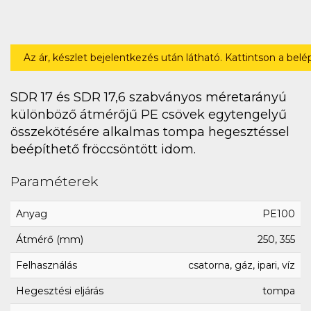
Az ár, készlet bejelentkezés után látható. Kattintson a bel
SDR 17 és SDR 17,6 szabványos méretarányú
különböző átmérőjű PE csövek egytengelyű
összekötésére alkalmas tompa hegesztéssel
beépíthető fröccsöntött idom.
Paraméterek
Anyag
PE100
Átmérő (mm)
250, 355
Felhasználás
csatorna, gáz, ipari, víz
Hegesztési eljárás
tompa