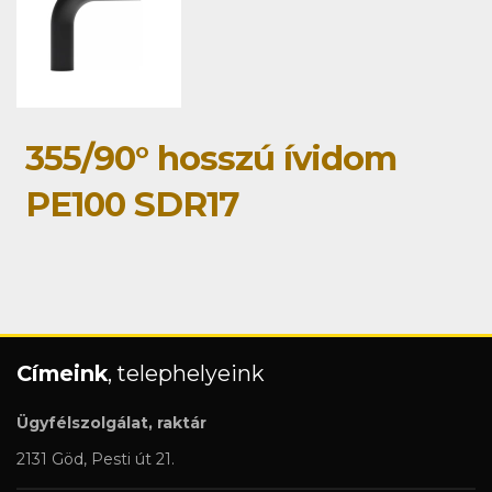
355/90° hosszú ívidom
PE100 SDR17
Címeink
, telephelyeink
Ügyfélszolgálat, raktár
2131 Göd, Pesti út 21.