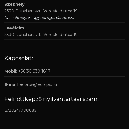
Székhely
2330 Dunaharaszti, Vörösföld utca 19.
(a székhelyen ügyfélfogadás nincs)
Levélcím
2330 Dunaharaszti, Vörösföld utca 19.
Kapcsolat:
Mobil
: +36 30 939 1817
E-mail
:
ecorps@ecorps.hu
Felnőttképző nyilvántartási szám:
B/2024/000685