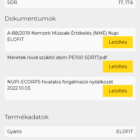
SDR
17, 17.6
Dokumentumok
A-88/2019 Nemzeti Műszaki Értékelés (NMÉ) Nupi
ELOFIT
Letöltés
Méretek rövid szűkítő idom PE100 SDR17.pdf
Letöltés
NUPI-ECORPS hivatalos forgalmazói nyilatkozat
2022.10.03.
Letöltés
Termékadatok
Gyártó
ELOFIT