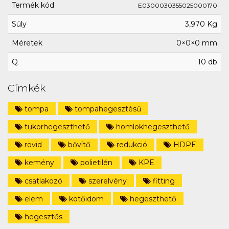
Termék kód
E0300030355025000170
Súly
3,970 Kg
Méretek
0×0×0 mm
Q
10 db
Címkék
tompa
tompahegesztésű
tükörhegeszthető
homlokhegeszthető
rövid
bővítő
redukció
HDPE
kemény
polietilén
KPE
csatlakozó
szerelvény
fitting
elem
kötőidom
hegeszthető
hegesztős