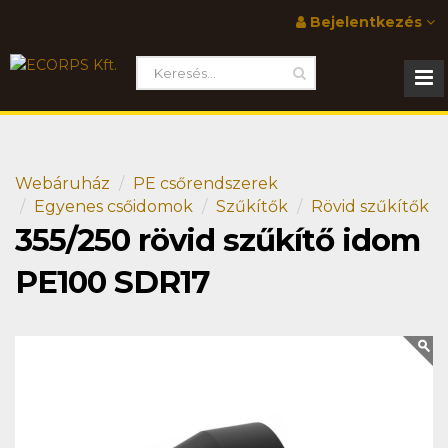
Bejelentkezés
Webáruház
PE csőrendszerek
Egyenes csőidomok
Szűkítők
Rövid szűkítők
355/250 rövid szűkítő idom
PE100 SDR17