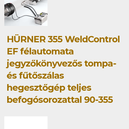
HÜRNER 355 WeldControl
EF félautomata
jegyzőkönyvezős tompa-
és fűtőszálas
hegesztőgép teljes
befogósorozattal 90-355