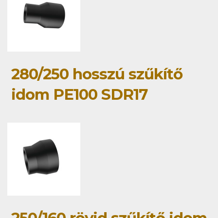
280/250 hosszú szűkítő
idom PE100 SDR17
250/160 rövid szűkítő idom