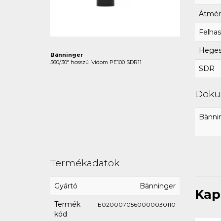
Átmér
Felhas
Hegesz
Bänninger
560/30° hosszú ívidom PE100 SDR11
SDR
Dok
Bännin
Termékadatok
Gyártó
Bänninger
Kap
Termék
E0200070560000030110
kód