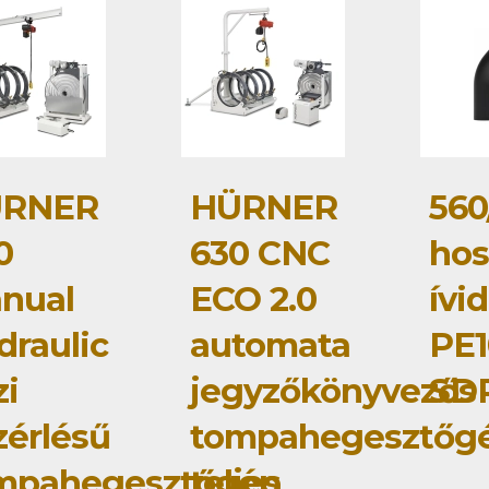
RNER
HÜRNER
560
0
630 CNC
hos
nual
ECO 2.0
ívi
draulic
automata
PE1
zi
jegyzőkönyvezős
SDR
zérlésű
tompahegesztőg
mpahegesztőgép
teljes