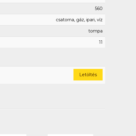
560
csatorna, gáz, ipari, víz
tompa
11
Letöltés