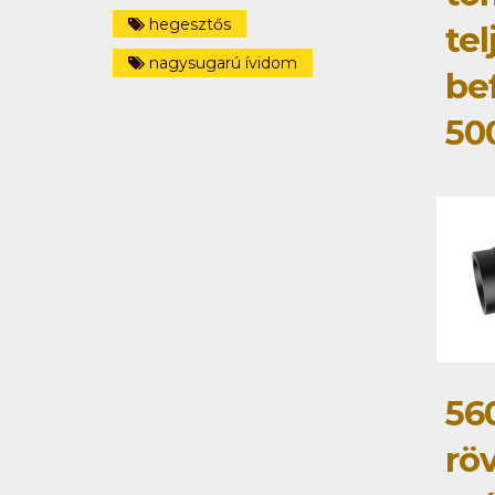
hegesztős
tel
nagysugarú ívidom
be
50
56
rö