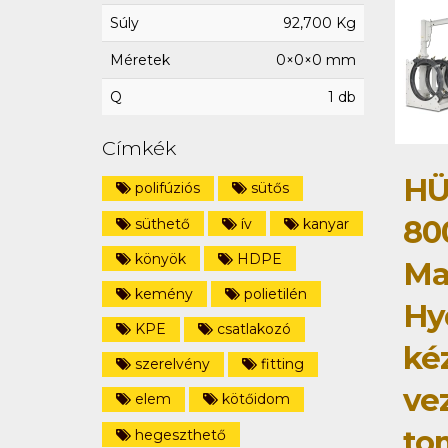
Súly
92,700 Kg
Méretek
0×0×0 mm
Q
1 db
Címkék
HÜ
polifúziós
sütős
80
süthető
ív
kanyar
könyök
HDPE
Ma
kemény
polietilén
Hy
KPE
csatlakozó
ké
szerelvény
fitting
ve
elem
kötőidom
to
hegeszthető