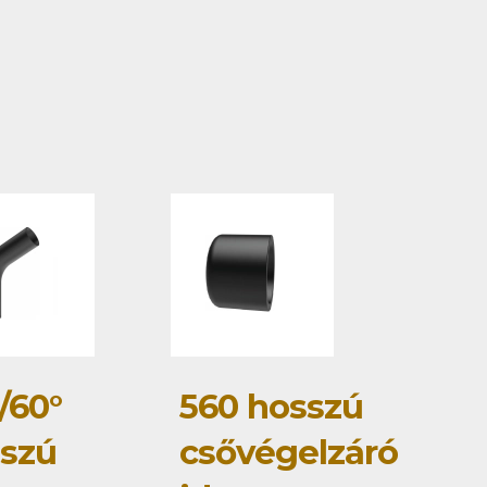
/60°
560 hosszú
szú
csővégelzáró