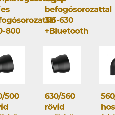
jes
befogósorozattal
fogósorozattal
315-630
0-800
+Bluetooth
0/500
630/560
560
vid
rövid
hos