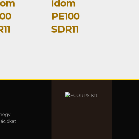
dom
idom
00
PE100
11
SDR11
 hogy
mációkat