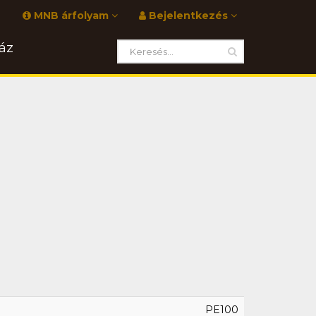
MNB árfolyam
Bejelentkezés
áz
PE100