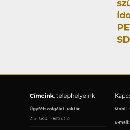
sz
id
PE
SD
Címeink
, telephelyeink
Kapcs
Ügyfélszolgálat, raktár
Mobil
:
2131 Göd, Pesti út 21.
E-mail
: