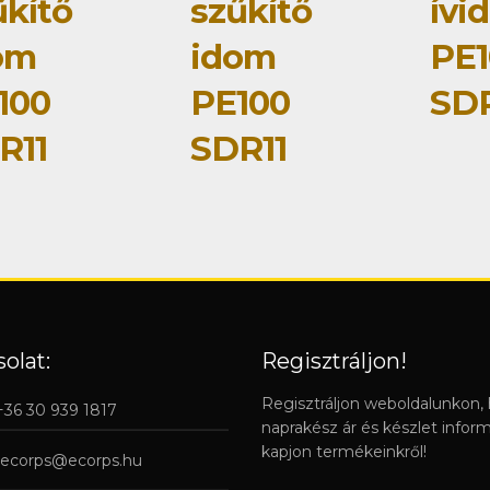
űkítő
szűkítő
ívi
om
idom
PE1
100
PE100
SDR
R11
SDR11
olat:
Regisztráljon!
Regisztráljon weboldalunkon,
 +36 30 939 1817
naprakész ár és készlet infor
kapjon termékeinkről!
ecorps@ecorps.hu