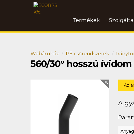
Termékek
Szolgált
Webáruház
PE csőrendszerek
Iránytö
560/30° hosszú ívidom
Az á
A gyá
Para
Anyag