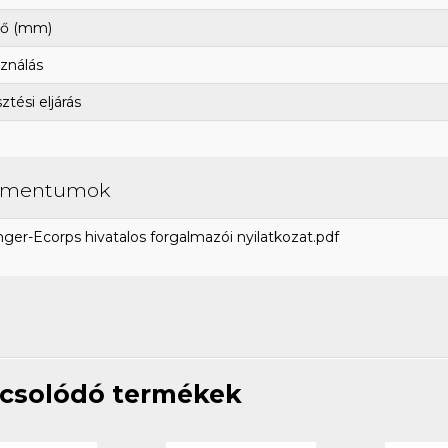
ő (mm)
ználás
tési eljárás
umentumok
ger-Ecorps hivatalos forgalmazói nyilatkozat.pdf
csolódó termékek