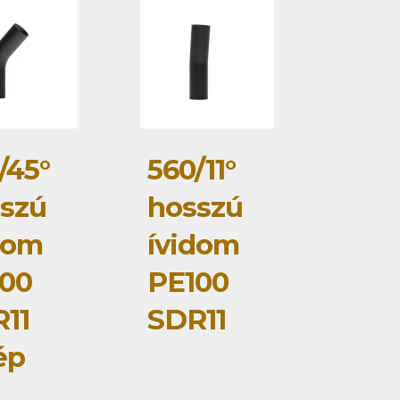
/45°
560/11°
szú
hosszú
dom
ívidom
00
PE100
11
SDR11
ép