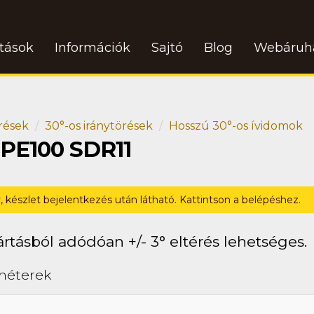
atások
Információk
Sajtó
Blog
Webáruh
rések
30°-os iránytörések
Hosszú 30°-os ívidomok
 PE100 SDR11
r, készlet bejelentkezés után látható. Kattintson a belépéshez.
rtásból adódóan +/- 3° eltérés lehetséges.
méterek