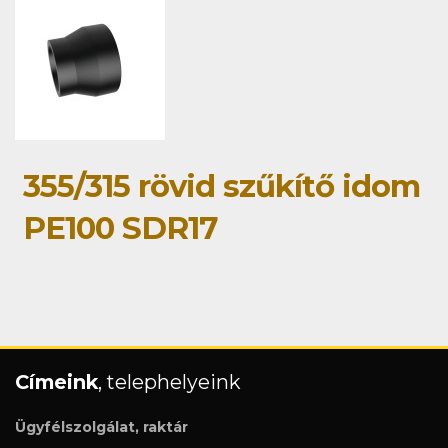
355/315 rövid szűkítő idom
PE100 SDR17
Címeink
, telephelyeink
Ügyfélszolgálat, raktár