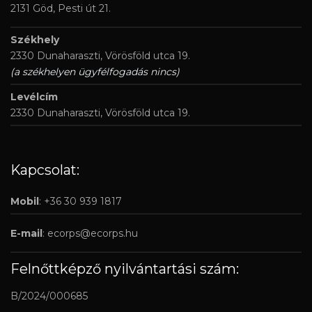
2131 Göd, Pesti út 21.
Székhely
2330 Dunaharaszti, Vörösföld utca 19.
(a székhelyen ügyfélfogadás nincs)
Levélcím
2330 Dunaharaszti, Vörösföld utca 19.
Kapcsolat:
Mobil
: +36 30 939 1817
E-mail
:
ecorps@ecorps.hu
Felnőttképző nyilvántartási szám:
B/2024/000685