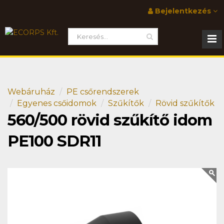
Bejelentkezés
Webáruház
PE csőrendszerek
Egyenes csőidomok
Szűkítők
Rövid szűkítők
560/500 rövid szűkítő idom
PE100 SDR11