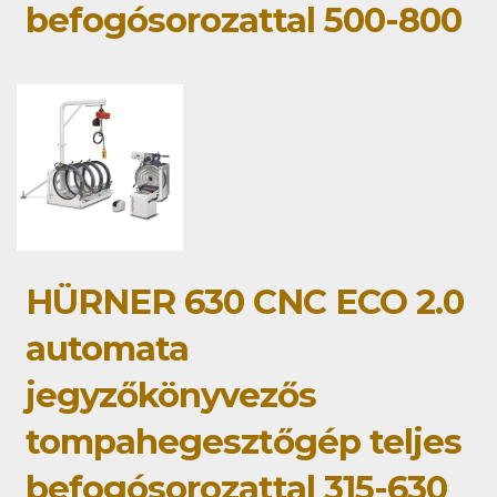
befogósorozattal 500-800
HÜRNER 630 CNC ECO 2.0
automata
jegyzőkönyvezős
tompahegesztőgép teljes
befogósorozattal 315-630