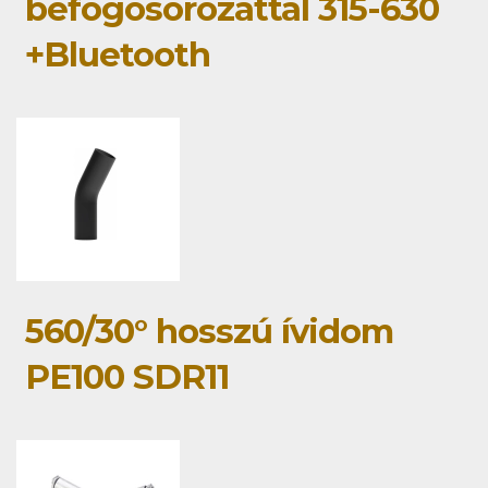
befogósorozattal 315-630
+Bluetooth
560/30° hosszú ívidom
PE100 SDR11