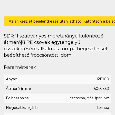
Az ár, készlet bejelentkezés után látható. Kattintson a bel
SDR 11 szabványos méretarányú különböző
átmérőjű PE csövek egytengelyű
összekötésére alkalmas tompa hegesztéssel
beépíthető fröccsöntött idom.
Paraméterek
Anyag
PE100
Átmérő (mm)
500, 560
Felhasználás
csatorna, gáz, ipari, víz
Hegesztési eljárás
tompa