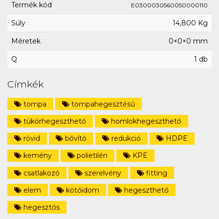
Termék kód
E0300030560050000110
Súly
14,800 Kg
Méretek
0×0×0 mm
Q
1 db
Címkék
tompa
tompahegesztésű
tükörhegeszthető
homlokhegeszthető
rövid
bővítő
redukció
HDPE
kemény
polietilén
KPE
csatlakozó
szerelvény
fitting
elem
kötőidom
hegeszthető
hegesztős