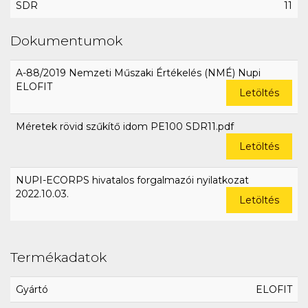
SDR
11
Dokumentumok
A-88/2019 Nemzeti Műszaki Értékelés (NMÉ) Nupi
ELOFIT
Letöltés
Méretek rövid szűkítő idom PE100 SDR11.pdf
Letöltés
NUPI-ECORPS hivatalos forgalmazói nyilatkozat
2022.10.03.
Letöltés
Termékadatok
Gyártó
ELOFIT