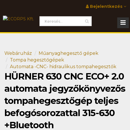
Bejelentkezés
Webáruház
Műanyaghegesztő gépek
Tompa hegesztőgépek
Automata -CNC- hidraulikus tompahegesztők
HÜRNER 630 CNC ECO+ 2.0
automata jegyzőkönyvezős
tompahegesztőgép teljes
befogósorozattal 315-630
+Bluetooth