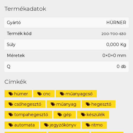
Termékadatok
Gyártó
HÜRNER
Termék kód
200-700-630
Súly
0,000 Kg
Méretek
0×0×0 mm
Q
0 db
Címkék
hürner
cnc
műanyagcső
csőhegesztő
műanyag
hegesztő
tompahegesztő
gép
készülék
automata
jegyzőkönyv
ritmo