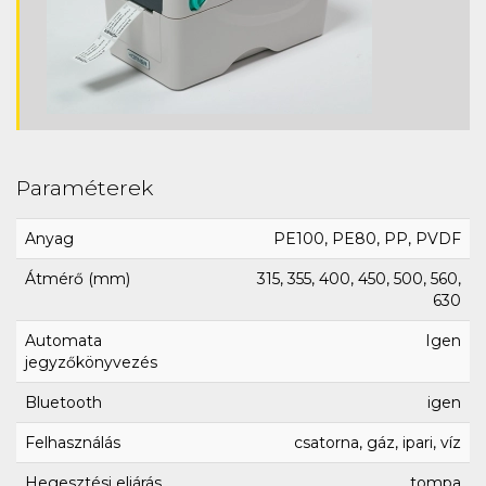
Paraméterek
Anyag
PE100, PE80, PP, PVDF
Átmérő (mm)
315, 355, 400, 450, 500, 560,
630
Automata
Igen
jegyzőkönyvezés
Bluetooth
igen
Felhasználás
csatorna, gáz, ipari, víz
Hegesztési eljárás
tompa