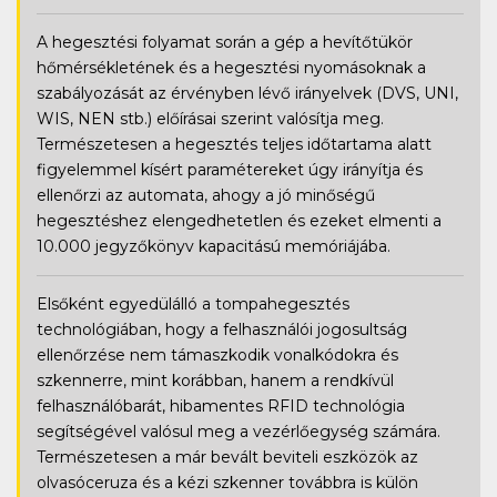
A hegesztési folyamat során a gép a hevítőtükör
hőmérsékletének és a hegesztési nyomásoknak a
szabályozását az érvényben lévő irányelvek (DVS, UNI,
WIS, NEN stb.) előírásai szerint valósítja meg.
Természetesen a hegesztés teljes időtartama alatt
figyelemmel kísért paramétereket úgy irányítja és
ellenőrzi az automata, ahogy a jó minőségű
hegesztéshez elengedhetetlen és ezeket elmenti a
10.000 jegyzőkönyv kapacitású memóriájába.
Elsőként egyedülálló a tompahegesztés
technológiában, hogy a felhasználói jogosultság
ellenőrzése nem támaszkodik vonalkódokra és
szkennerre, mint korábban, hanem a rendkívül
felhasználóbarát, hibamentes RFID technológia
segítségével valósul meg a vezérlőegység számára.
Természetesen a már bevált beviteli eszközök az
olvasóceruza és a kézi szkenner továbbra is külön