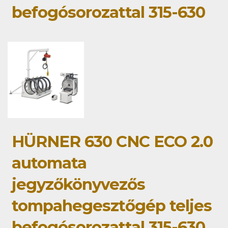
befogósorozattal 315-630
HÜRNER 630 CNC ECO 2.0
automata
jegyzőkönyvezős
tompahegesztőgép teljes
befogósorozattal 315-630