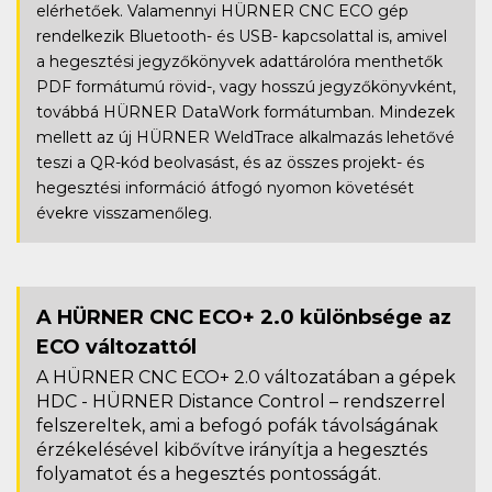
elérhetőek. Valamennyi HÜRNER CNC ECO gép
rendelkezik Bluetooth- és USB- kapcsolattal is, amivel
a hegesztési jegyzőkönyvek adattárolóra menthetők
PDF formátumú rövid-, vagy hosszú jegyzőkönyvként,
továbbá HÜRNER DataWork formátumban. Mindezek
mellett az új HÜRNER WeldTrace alkalmazás lehetővé
teszi a QR-kód beolvasást, és az összes projekt- és
hegesztési információ átfogó nyomon követését
évekre visszamenőleg.
A HÜRNER CNC ECO+ 2.0 különbsége az
ECO változattól
A HÜRNER CNC ECO+ 2.0 változatában a gépek
HDC - HÜRNER Distance Control – rendszerrel
felszereltek, ami a befogó pofák távolságának
érzékelésével kibővítve irányítja a hegesztés
folyamatot és a hegesztés pontosságát.