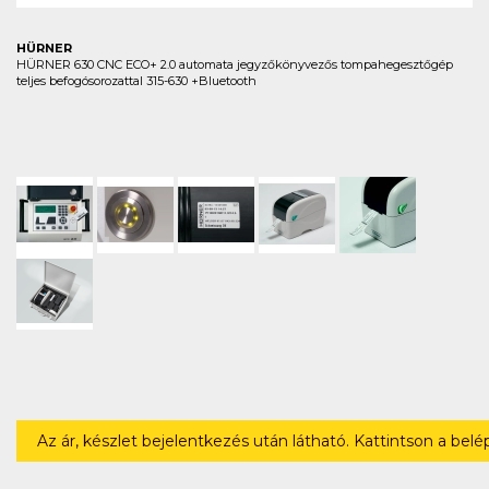
HÜRNER
HÜRNER 630 CNC ECO+ 2.0 automata jegyzőkönyvezős tompahegesztőgép
teljes befogósorozattal 315-630 +Bluetooth
Az ár, készlet bejelentkezés után látható. Kattintson a bel