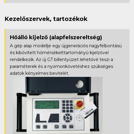
Kezelőszervek, tartozékok
Hőálló kijelző
(alapfelszereltség)
A gép alap modellje egy újgenerációs nagyfelbontású
és kibővített hőmérsékelttartományú kijelzővel
rendelkezik. Az új GT billentyűzet lehetővé teszi a
paraméterek és a nyomonkövetéshez szükséges
adatok kényelmes bevitelét.