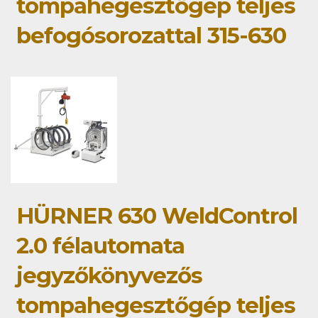
tompahegesztőgép teljes
befogósorozattal 315-630
HÜRNER 630 WeldControl
2.0 félautomata
jegyzőkönyvezős
tompahegesztőgép teljes