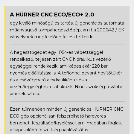
A HÜRNER CNC ECO/ECO+ 2.0
egy kiváló minőségű és tartós, új generációs automata
műanyagcső tompahegesztőgép, amit a 2006/42 / EK
irányelvnek megfelelően fejlesztettek ki.
A hegesztőgépet egy IP54-es védettséggel
rendelkező, teljesen zárt CNC hidraulikus vezérlő
egységgel rendelkezik, ami képes akár 220 bar
nyomás előállítására is. A teflonnal bevont hevítőtükör
és a csővégmaró a hidraulikához és a
vezérlőegységhez csatlakozik. Nincs szükség további
áramelosztóra.
Ezen túlmenően minden új generációs HÜRNER CNC
ECO gép opcionálisan felszerelhető hardveres
bemeneti feszültségfigyeléssel, ami magában foglalja
a kapcsolódó feszültség naplózását is.