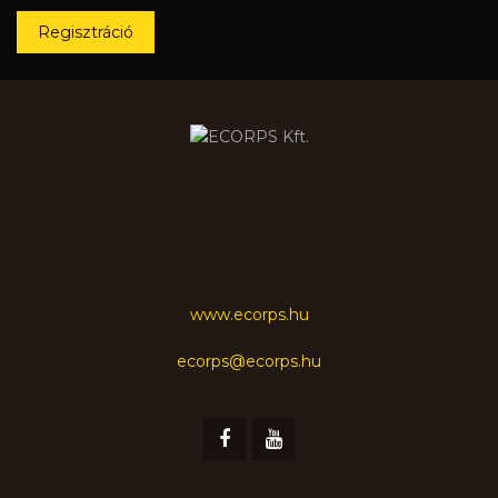
Regisztráció
www.ecorps.hu
ecorps@ecorps.hu