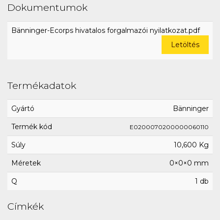
Dokumentumok
Bänninger-Ecorps hivatalos forgalmazói nyilatkozat.pdf
Letöltés
Termékadatok
Gyártó
Bänninger
Termék kód
E0200070200000060110
Súly
10,600 Kg
Méretek
0×0×0 mm
Q
1 db
Címkék