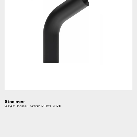
Bänninger
200/60° hosszú ívidom PE100 SDR11