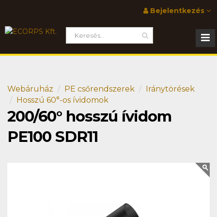
Bejelentkezés
Webáruház
PE csőrendszerek
Iránytörések
Hosszú 60°-os ívidomok
200/60° hosszú ívidom
PE100 SDR11