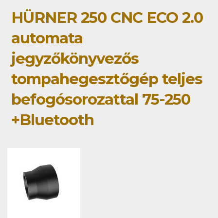
HÜRNER 250 CNC ECO 2.0
automata
jegyzőkönyvezős
tompahegesztőgép teljes
befogósorozattal 75-250
+Bluetooth