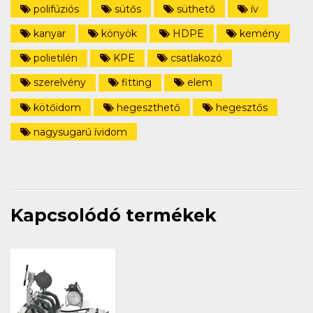
polifúziós
sütős
süthető
ív
kanyar
könyök
HDPE
kemény
polietilén
KPE
csatlakozó
szerelvény
fitting
elem
kötőidom
hegeszthető
hegesztős
nagysugarú ívidom
Kapcsolódó termékek