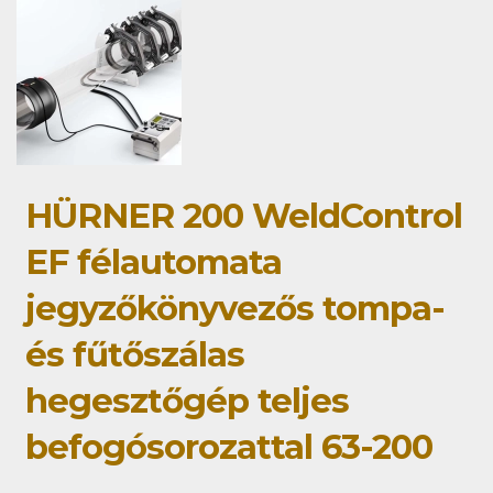
HÜRNER 200 WeldControl
EF félautomata
jegyzőkönyvezős tompa-
és fűtőszálas
hegesztőgép teljes
befogósorozattal 63-200