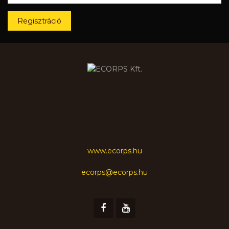
Regisztráció
www.ecorps.hu
ecorps@ecorps.hu