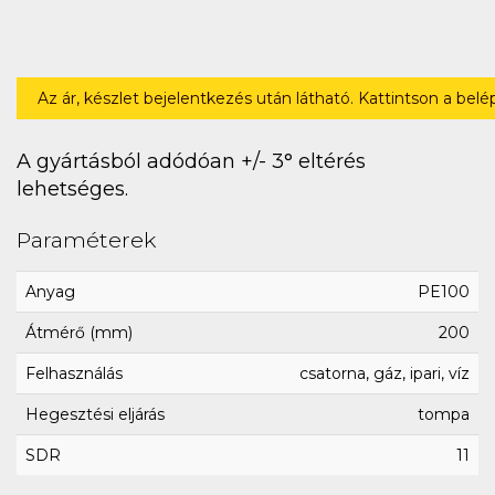
Az ár, készlet bejelentkezés után látható. Kattintson a bel
A gyártásból adódóan +/- 3° eltérés
lehetséges.
Paraméterek
Anyag
PE100
Átmérő (mm)
200
Felhasználás
csatorna, gáz, ipari, víz
Hegesztési eljárás
tompa
SDR
11