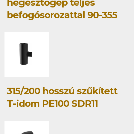
hegesztőgép teljes
befogósorozattal 90-355
315/200 hosszú szűkített
T-idom PE100 SDR11