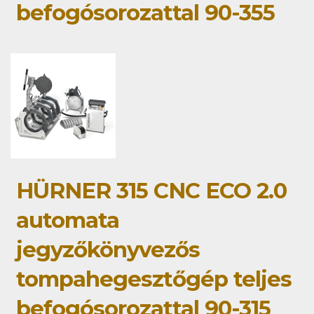
befogósorozattal 90-355
HÜRNER 315 CNC ECO 2.0
automata
jegyzőkönyvezős
tompahegesztőgép teljes
befogósorozattal 90-315