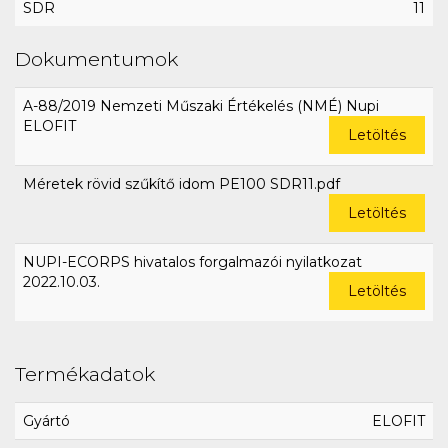
SDR
11
Dokumentumok
A-88/2019 Nemzeti Műszaki Értékelés (NMÉ) Nupi
ELOFIT
Letöltés
Méretek rövid szűkítő idom PE100 SDR11.pdf
Letöltés
NUPI-ECORPS hivatalos forgalmazói nyilatkozat
2022.10.03.
Letöltés
Termékadatok
Gyártó
ELOFIT