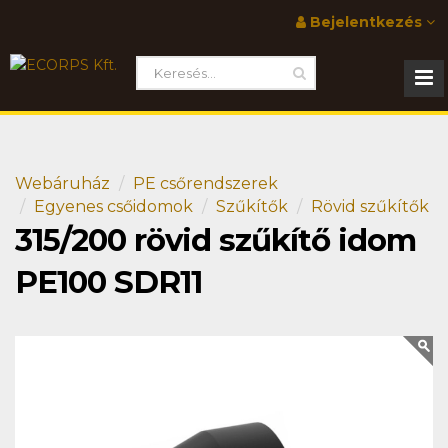
Bejelentkezés
Webáruház
PE csőrendszerek
Egyenes csőidomok
Szűkítők
Rövid szűkítők
315/200 rövid szűkítő idom
PE100 SDR11