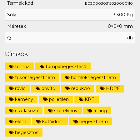
Termék kód
E0300030315020000110
Súly
3,300 Kg
Méretek
0×0×0 mm
Q
1 db
Címkék
tompa
tompahegesztésű
tükörhegeszthető
homlokhegeszthető
rövid
bővítő
redukció
HDPE
kemény
polietilén
KPE
csatlakozó
szerelvény
fitting
elem
kötőidom
hegeszthető
hegesztős