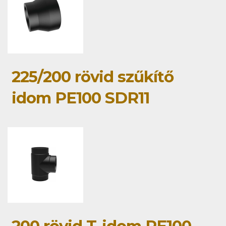
225/200 rövid szűkítő
idom PE100 SDR11
200 rövid T-idom PE100