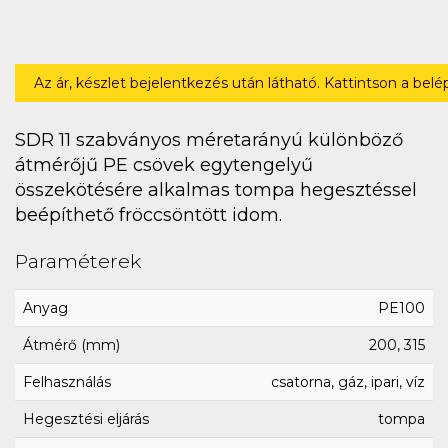
Az ár, készlet bejelentkezés után látható. Kattintson a bel
SDR 11 szabványos méretarányú különböző
átmérőjű PE csövek egytengelyű
összekötésére alkalmas tompa hegesztéssel
beépíthető fröccsöntött idom.
Paraméterek
Anyag
PE100
Átmérő (mm)
200, 315
Felhasználás
csatorna, gáz, ipari, víz
Hegesztési eljárás
tompa