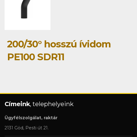
200/30° hosszú ívidom
PE100 SDR11
Címeink
, telephelyeink
Ügyfélszolgálat, raktár
2131 Göd, Pesti út 21.