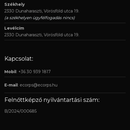
Székhely
2330 Dunaharaszti, Vörösföld utca 19.
(a székhelyen ügyfélfogadás nincs)
Levélcím
2330 Dunaharaszti, Vörösföld utca 19.
Kapcsolat:
Mobil
: +36 30 939 1817
E-mail
:
ecorps@ecorps.hu
Felnőttképző nyilvántartási szám:
B/2024/000685