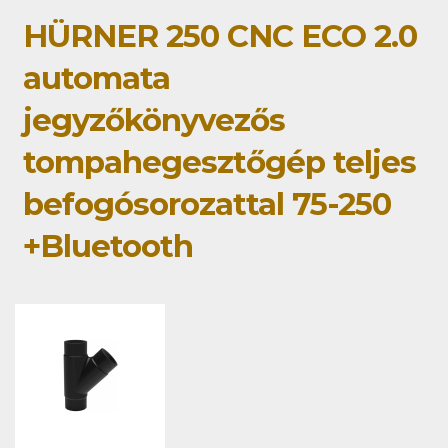
HÜRNER 250 CNC ECO 2.0
automata
jegyzőkönyvezős
tompahegesztőgép teljes
befogósorozattal 75-250
+Bluetooth