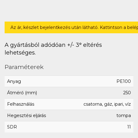
Az ár, készlet bejelentkezés után látható. Kattintson a bel
A gyártásból adódóan +/- 3° eltérés
lehetséges.
Paraméterek
Anyag
PE100
Átmérő (mm)
250
Felhasználás
csatorna, gáz, ipari, víz
Hegesztési eljárás
tompa
SDR
11