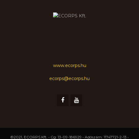
www.ecorps.hu
ecorps@ecorps.hu
©2021, ECORPS Kft. • Cg: 13-09-186929 • Adószám: 11747721-2-13 •