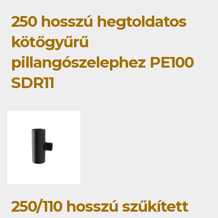
250 hosszú hegtoldatos
kötőgyűrű
pillangószelephez PE100
SDR11
250/110 hosszú szűkített