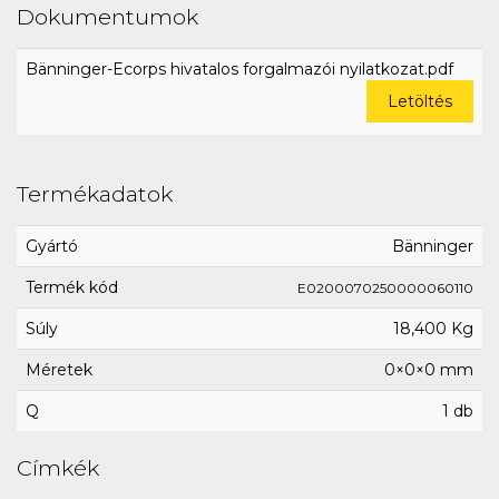
Dokumentumok
Bänninger-Ecorps hivatalos forgalmazói nyilatkozat.pdf
Letöltés
Termékadatok
Gyártó
Bänninger
Termék kód
E0200070250000060110
Súly
18,400 Kg
Méretek
0×0×0 mm
Q
1 db
Címkék