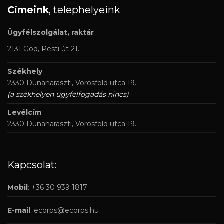
Címeink
, telephelyeink
Ügyfélszolgálat, raktár
2131 Göd, Pesti út 21.
Székhely
2330 Dunaharaszti, Vörösföld utca 19.
(a székhelyen ügyfélfogadás nincs)
Levélcím
2330 Dunaharaszti, Vörösföld utca 19.
Kapcsolat:
Mobil
: +36 30 939 1817
E-mail
:
ecorps@ecorps.hu