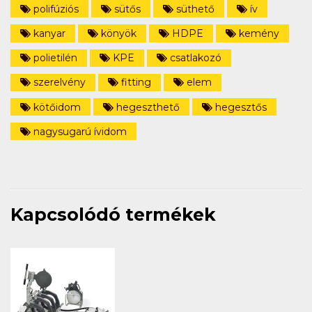
polifúziós
sütős
süthető
ív
kanyar
könyök
HDPE
kemény
polietilén
KPE
csatlakozó
szerelvény
fitting
elem
kötőidom
hegeszthető
hegesztős
nagysugarú ívidom
Kapcsolódó termékek