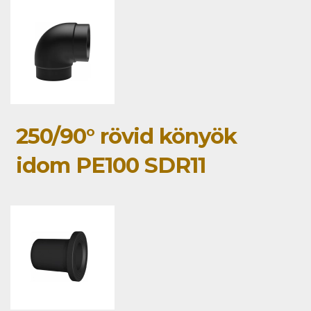
250/90° rövid könyök
idom PE100 SDR11