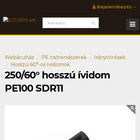
Bejelentkezés
Webáruház
PE csőrendszerek
Iránytörések
Hosszú 60°-os ívidomok
250/60° hosszú ívidom
PE100 SDR11