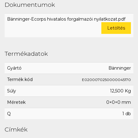
Dokumentumok
Bänninger-Ecorps hivatalos forgalmazói nyilatkozat.pdf
Letöltés
Termékadatok
Gyártó
Bänninger
Termék kód
E0200070250000045170
Súly
12,500 Kg
Méretek
0×0×0 mm
Q
1 db
Címkék