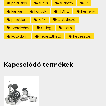
polifúziós
sütős
süthető
ív
kanyar
könyök
HDPE
kemény
polietilén
KPE
csatlakozó
szerelvény
fitting
elem
kötőidom
hegeszthető
hegesztős
Kapcsolódó termékek