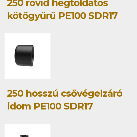
250 rövid hegtoldatos
kötőgyűrű PE100 SDR17
250 hosszú csővégelzáró
idom PE100 SDR17