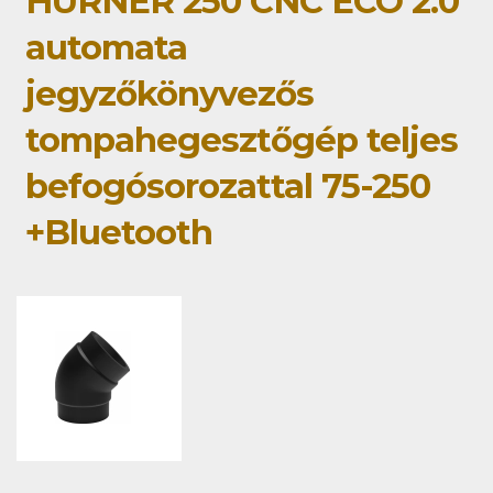
HÜRNER 250 CNC ECO 2.0
automata
jegyzőkönyvezős
tompahegesztőgép teljes
befogósorozattal 75-250
+Bluetooth