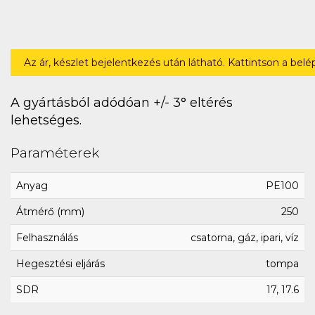
Az ár, készlet bejelentkezés után látható. Kattintson a bel
A gyártásból adódóan +/- 3° eltérés
lehetséges.
Paraméterek
Anyag
PE100
Átmérő (mm)
250
Felhasználás
csatorna, gáz, ipari, víz
Hegesztési eljárás
tompa
SDR
17, 17.6