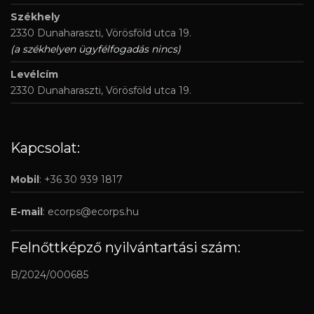
Székhely
2330 Dunaharaszti, Vörösföld utca 19.
(a székhelyen ügyfélfogadás nincs)
Levélcím
2330 Dunaharaszti, Vörösföld utca 19.
Kapcsolat:
Mobil
: +36 30 939 1817
E-mail
:
ecorps@ecorps.hu
Felnőttképző nyilvántartási szám:
B/2024/000685