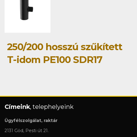
250/200 hosszú szűkített
T-idom PE100 SDR17
Címeink
, telephelyeink
Ügyfélszolgálat, raktár
2131 Göd, Pesti út 21.