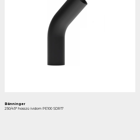
Bänninger
250/45° hosszú ívidom PE100 SDR17