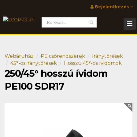
Bejelentkezés
Webáruház
PE csőrendszerek
Iránytörések
45°-os iránytörések
Hosszú 45°-os ívidomok
250/45° hosszú ívidom
PE100 SDR17