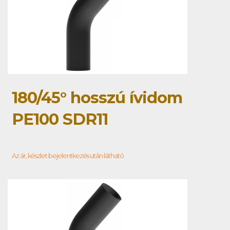
180/45° hosszú ívidom
PE100 SDR11
Az ár, készlet bejelentkezés után látható