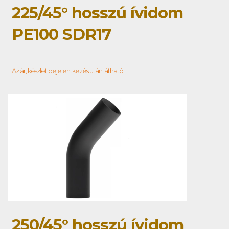
225/45° hosszú ívidom
PE100 SDR17
Az ár, készlet bejelentkezés után látható
250/45° hosszú ívidom