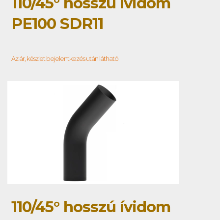
110/45° hosszú ívidom
PE100 SDR11
Az ár, készlet bejelentkezés után látható
110/45° hosszú ívidom