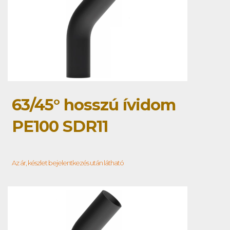
63/45° hosszú ívidom
PE100 SDR11
Az ár, készlet bejelentkezés után látható