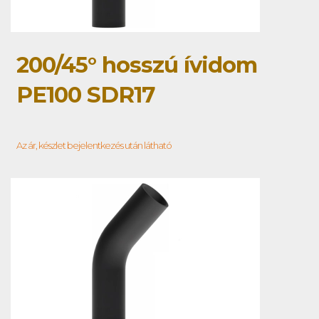
200/45° hosszú ívidom
PE100 SDR17
Az ár, készlet bejelentkezés után látható