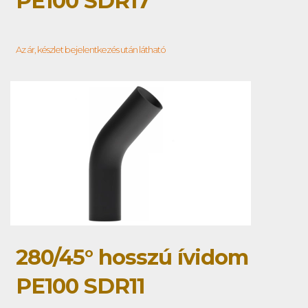
PE100 SDR17
Az ár, készlet bejelentkezés után látható
280/45° hosszú ívidom
PE100 SDR11