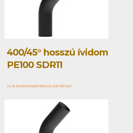
400/45° hosszú ívidom
PE100 SDR11
Az ár, készlet bejelentkezés után látható