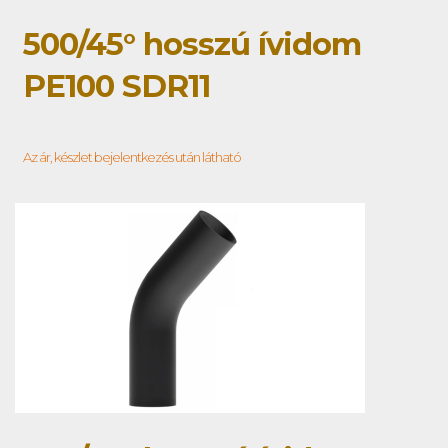
500/45° hosszú ívidom
PE100 SDR11
Az ár, készlet bejelentkezés után látható