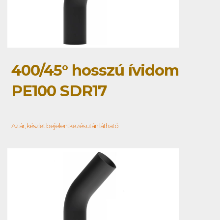
400/45° hosszú ívidom
PE100 SDR17
Az ár, készlet bejelentkezés után látható