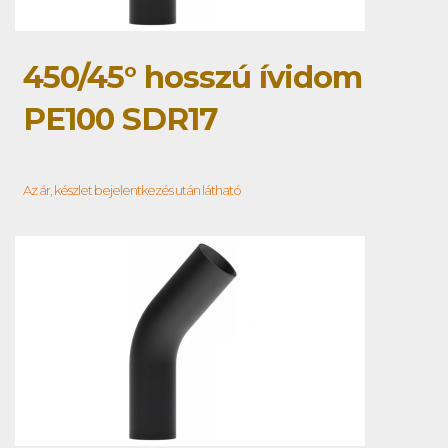
450/45° hosszú ívidom
PE100 SDR17
Az ár, készlet bejelentkezés után látható