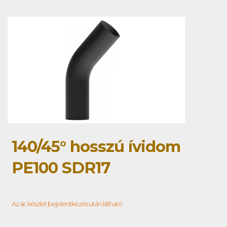
140/45° hosszú ívidom
PE100 SDR17
Az ár, készlet bejelentkezés után látható