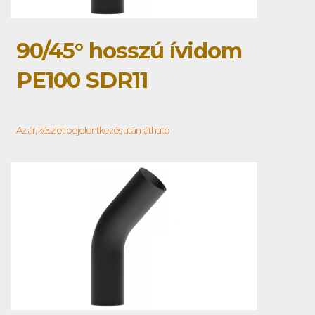
90/45° hosszú ívidom
PE100 SDR11
Az ár, készlet bejelentkezés után látható