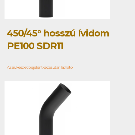
450/45° hosszú ívidom
PE100 SDR11
Az ár, készlet bejelentkezés után látható