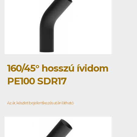
160/45° hosszú ívidom
PE100 SDR17
Az ár, készlet bejelentkezés után látható