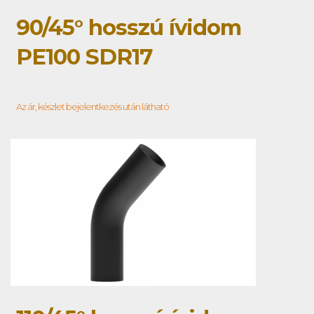
90/45° hosszú ívidom
PE100 SDR17
Az ár, készlet bejelentkezés után látható