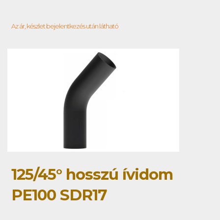
Az ár, készlet bejelentkezés után látható
125/45° hosszú ívidom
PE100 SDR17