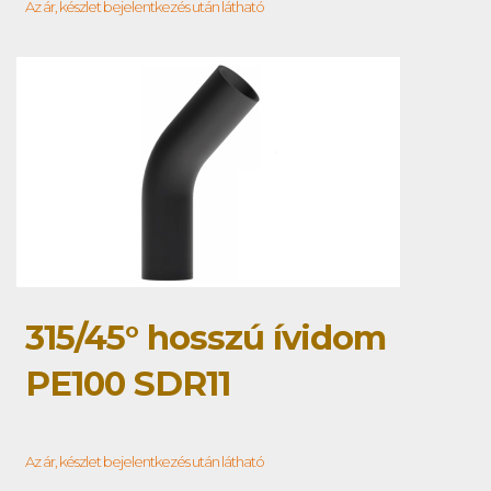
Az ár, készlet bejelentkezés után látható
315/45° hosszú ívidom
PE100 SDR11
Az ár, készlet bejelentkezés után látható