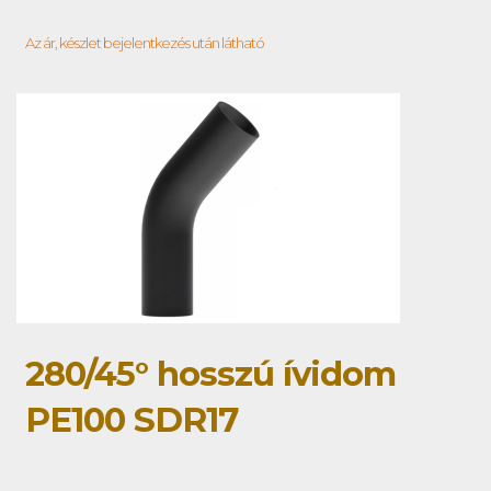
Az ár, készlet bejelentkezés után látható
280/45° hosszú ívidom
PE100 SDR17