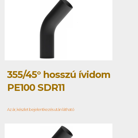
355/45° hosszú ívidom
PE100 SDR11
Az ár, készlet bejelentkezés után látható