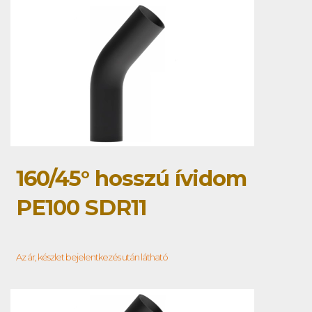
160/45° hosszú ívidom
PE100 SDR11
Az ár, készlet bejelentkezés után látható