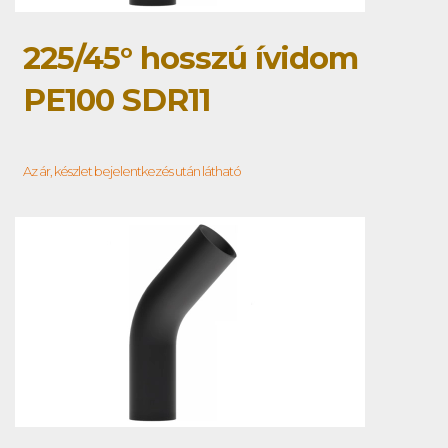
225/45° hosszú ívidom
PE100 SDR11
Az ár, készlet bejelentkezés után látható