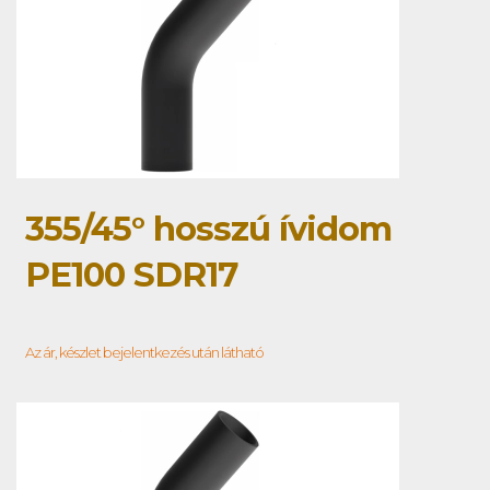
355/45° hosszú ívidom
PE100 SDR17
Az ár, készlet bejelentkezés után látható