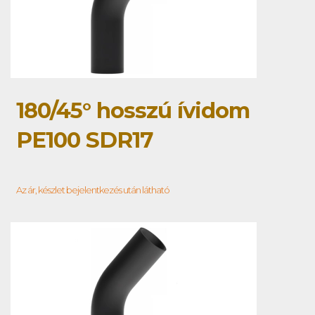
180/45° hosszú ívidom
PE100 SDR17
Az ár, készlet bejelentkezés után látható