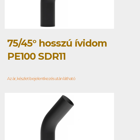
75/45° hosszú ívidom
PE100 SDR11
Az ár, készlet bejelentkezés után látható