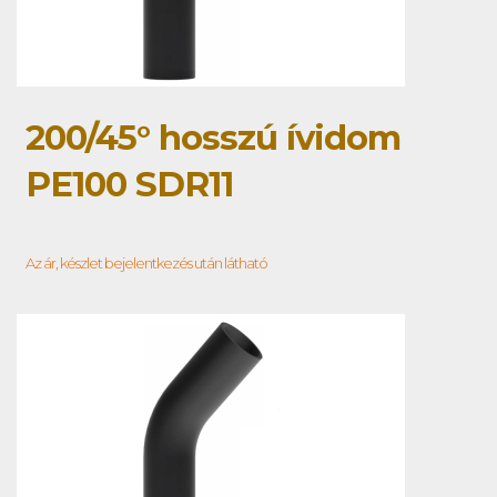
200/45° hosszú ívidom
PE100 SDR11
Az ár, készlet bejelentkezés után látható