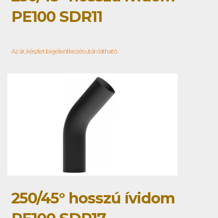
PE100 SDR11
Az ár, készlet bejelentkezés után látható
250/45° hosszú ívidom