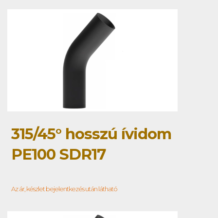
315/45° hosszú ívidom
PE100 SDR17
Az ár, készlet bejelentkezés után látható