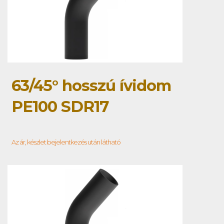
63/45° hosszú ívidom
PE100 SDR17
Az ár, készlet bejelentkezés után látható