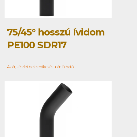
75/45° hosszú ívidom
PE100 SDR17
Az ár, készlet bejelentkezés után látható