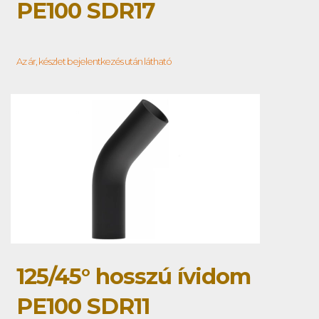
PE100 SDR17
Az ár, készlet bejelentkezés után látható
125/45° hosszú ívidom
PE100 SDR11