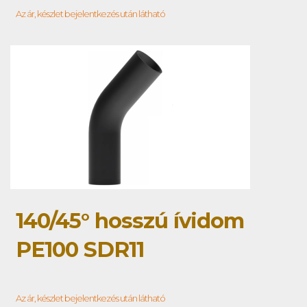
Az ár, készlet bejelentkezés után látható
140/45° hosszú ívidom
PE100 SDR11
Az ár, készlet bejelentkezés után látható