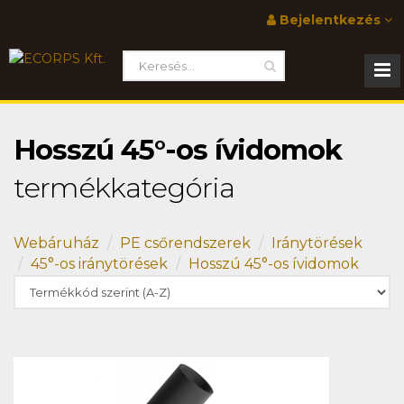
Bejelentkezés
Hosszú 45°-os ívidomok
termékkategória
Webáruház
PE csőrendszerek
Iránytörések
45°-os iránytörések
Hosszú 45°-os ívidomok