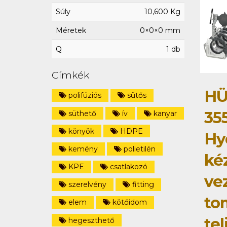
Súly
10,600 Kg
Méretek
0×0×0 mm
Q
1 db
Címkék
HÜ
polifúziós
sütős
35
süthető
ív
kanyar
könyök
HDPE
Hy
kemény
polietilén
ké
KPE
csatlakozó
ve
szerelvény
fitting
to
elem
kötőidom
tel
hegeszthető