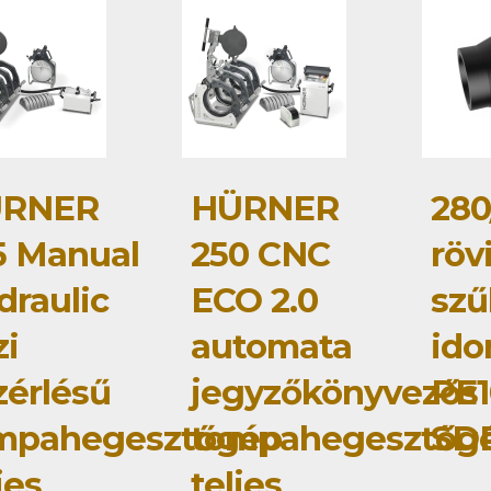
RNER
HÜRNER
280
5 Manual
250 CNC
röv
draulic
ECO 2.0
szű
zi
automata
id
zérlésű
jegyzőkönyvezős
PE1
mpahegesztőgép
tompahegesztőg
SDR
jes
teljes