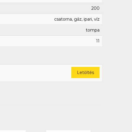
200
csatorna, gáz, ipari, víz
tompa
11
Letöltés