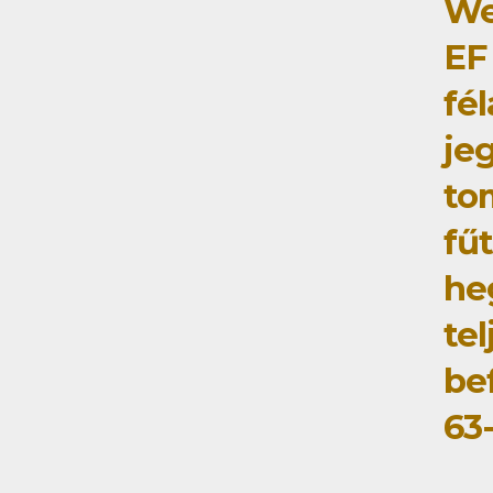
We
EF
fé
je
to
fű
he
tel
be
63