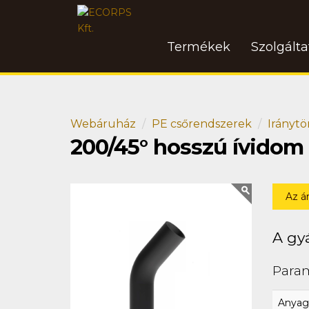
Termékek
Szolgált
Webáruház
PE csőrendszerek
Iránytö
200/45° hosszú ívidom
Az á
A gyá
Para
Anyag