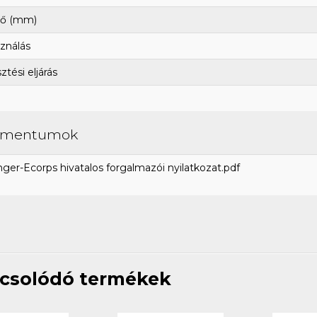
ő (mm)
ználás
tési eljárás
umentumok
ger-Ecorps hivatalos forgalmazói nyilatkozat.pdf
csolódó termékek