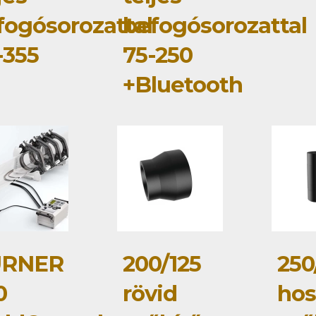
fogósorozattal
befogósorozattal
-355
75-250
+Bluetooth
RNER
200/125
250
0
rövid
hos