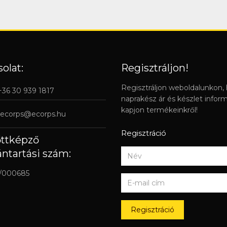
olat:
Regisztráljon!
Regisztráljon weboldalunkon,
 +36 30 939 1817
naprakész ár és készlet infor
kapjon termékeinkről!
ecorps@ecorps.hu
Regisztráció
őttképző
ántartási szám:
/000685
Regisztráció