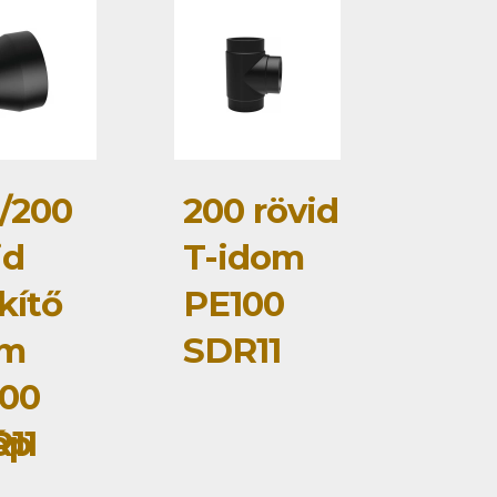
/200
200 rövid
id
T-idom
kítő
PE100
om
SDR11
00
ép
11