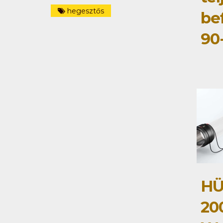
hegesztős
be
90
HÜ
20