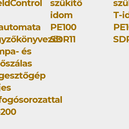
ldControl
szűkítő
szű
idom
T-i
lautomata
PE100
PE1
gyzőkönyvezős
SDR11
SDR
mpa- és
tőszálas
gesztőgép
jes
fogósorozattal
-200