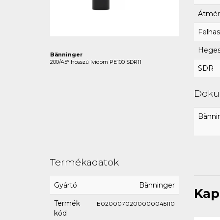
Átmér
Felhas
Hegesz
Bänninger
200/45° hosszú ívidom PE100 SDR11
SDR
Dok
Bännin
Termékadatok
Gyártó
Bänninger
Kap
Termék
E0200070200000045110
kód