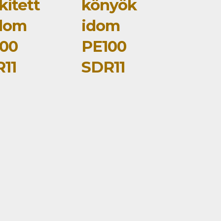
kített
könyök
dom
idom
00
PE100
11
SDR11