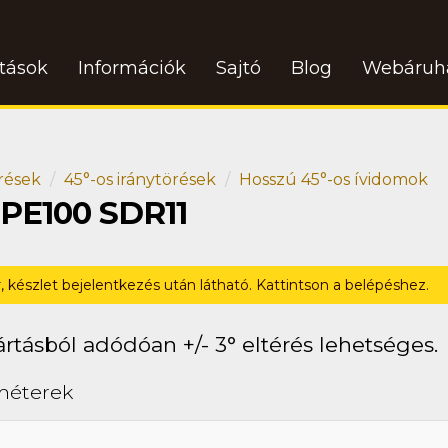
atások
Információk
Sajtó
Blog
Webáruh
rések
45°-os iránytörések
Hosszú 45°-os ívidomok
 PE100 SDR11
r, készlet bejelentkezés után látható. Kattintson a belépéshez.
rtásból adódóan +/- 3° eltérés lehetséges.
méterek