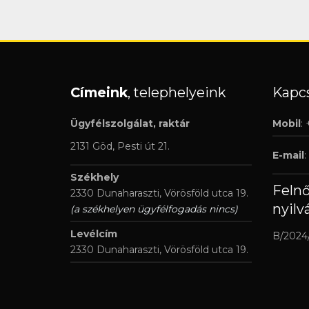
Címeink
, telephelyeink
Kapcs
Ügyfélszolgálat, raktár
Mobil
:
2131 Göd, Pesti út 21.
E-mail
:
Székhely
Feln
2330 Dunaharaszti, Vörösföld utca 19.
nyilv
(a székhelyen ügyfélfogadás nincs)
Levélcím
B/2024
2330 Dunaharaszti, Vörösföld utca 19.