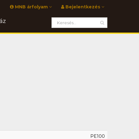
MNB árfolyam
Bejelentkezés
áz
PE100