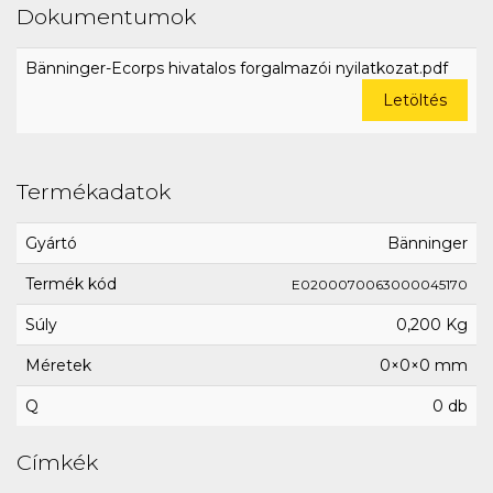
Dokumentumok
Bänninger-Ecorps hivatalos forgalmazói nyilatkozat.pdf
Letöltés
Termékadatok
Gyártó
Bänninger
Termék kód
E0200070063000045170
Súly
0,200 Kg
Méretek
0×0×0 mm
Q
0 db
Címkék