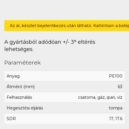
Az ár, készlet bejelentkezés után látható. Kattintson a bel
A gyártásból adódóan +/- 3° eltérés
lehetséges.
Paraméterek
Anyag
PE100
Átmérő (mm)
63
Felhasználás
csatorna, gáz, ipari, víz
Hegesztési eljárás
tompa
SDR
17, 17.6