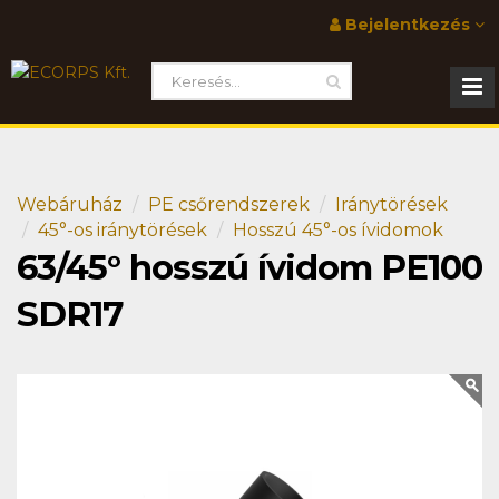
Bejelentkezés
Webáruház
PE csőrendszerek
Iránytörések
45°-os iránytörések
Hosszú 45°-os ívidomok
63/45° hosszú ívidom PE100
SDR17