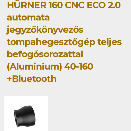
HÜRNER 160 CNC ECO 2.0
automata
jegyzőkönyvezős
tompahegesztőgép teljes
befogósorozattal
(Aluminium) 40-160
+Bluetooth