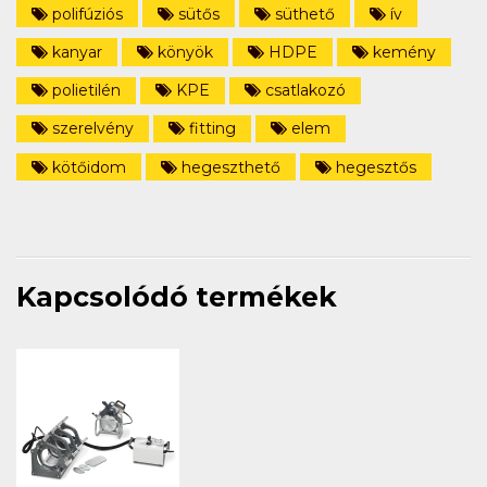
polifúziós
sütős
süthető
ív
kanyar
könyök
HDPE
kemény
polietilén
KPE
csatlakozó
szerelvény
fitting
elem
kötőidom
hegeszthető
hegesztős
Kapcsolódó termékek