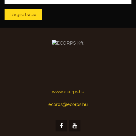
Regisztráció
www.ecorps.hu
ecorps@ecorps.hu