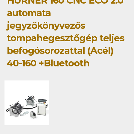
HÜRNER 160 CNC ECO 2.0
automata
jegyzőkönyvezős
tompahegesztőgép teljes
befogósorozattal (Acél)
40-160 +Bluetooth