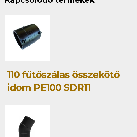
Kapcsolódó termékek
110 fűtőszálas összekötő
idom PE100 SDR11