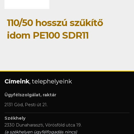
110/50 hosszú szűkítő
idom PE100 SDR11
Címeink
, telephelyeink
Ügyfélszolgálat, raktár
2131 Göd, Pesti út 21.
Székhely
2330 Dunaharaszti, Vörösföld utca 19.
(a székhelyen ügyfélfogadás nincs)