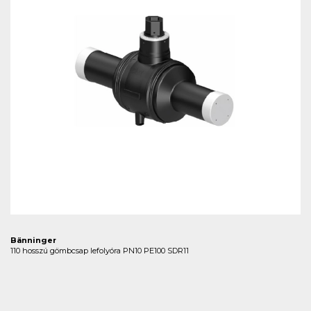
Bänninger
110 hosszú gömbcsap lefolyóra PN10 PE100 SDR11