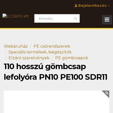
Bejelentkezés
Webáruház
PE csőrendszerek
Speciális termékek, kiegészítők
Elzáró szerelvények
PE gömbcsapok
110 hosszú gömbcsap
lefolyóra PN10 PE100 SDR11