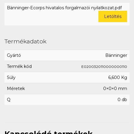
Bänninger-Ecorps hivatalos forgalmazói nyilatkozat.pdf
Letöltés
Termékadatok
Gyártó
Bänninger
Termék kód
E0200320110000000110
Súly
6,600 Kg
Méretek
0×0×0 mm
Q
0 db