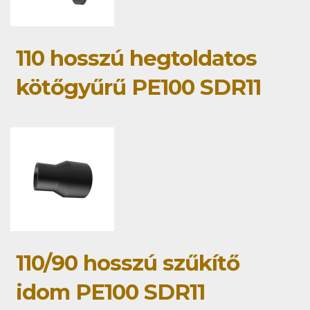
110 hosszú hegtoldatos
kötőgyűrű PE100 SDR11
110/90 hosszú szűkítő
idom PE100 SDR11