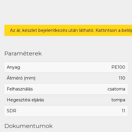
Az ár, készlet bejelentkezés után látható. Kattintson a bel
Paraméterek
Anyag
PE100
Átmérő (mm)
110
Felhasználás
csatorna
Hegesztési eljárás
tompa
SDR
11
Dokumentumok