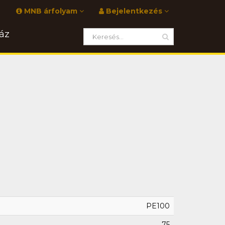
MNB árfolyam
Bejelentkezés
áz
PE100
75