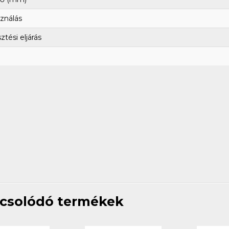
ználás
tési eljárás
csolódó termékek