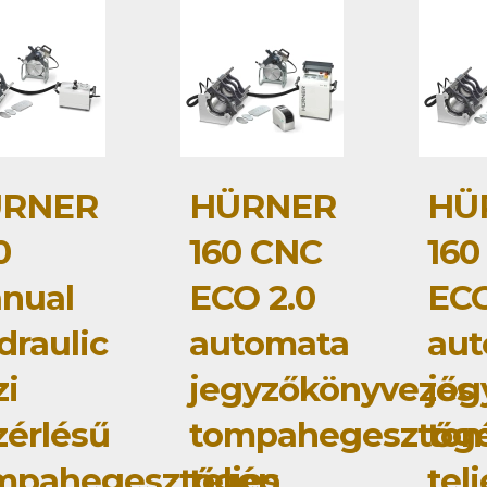
RNER
HÜRNER
HÜ
0
160 CNC
160
nual
ECO 2.0
ECO
draulic
automata
au
zi
jegyzőkönyvezős
jeg
zérlésű
tompahegesztőg
to
mpahegesztőgép
teljes
tel