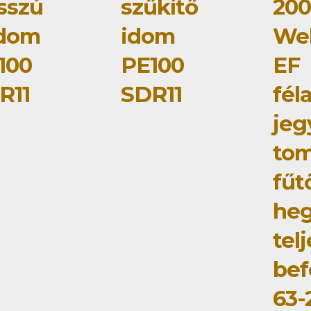
sszú
szűkítő
20
idom
idom
Wel
100
PE100
EF
R11
SDR11
fél
jeg
tom
fűt
he
tel
bef
63-