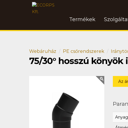
Termékek
Szolgált
Webáruház
PE csőrendszerek
Iránytö
75/30° hosszú könyök
Az á
Para
Anyag
Átmér