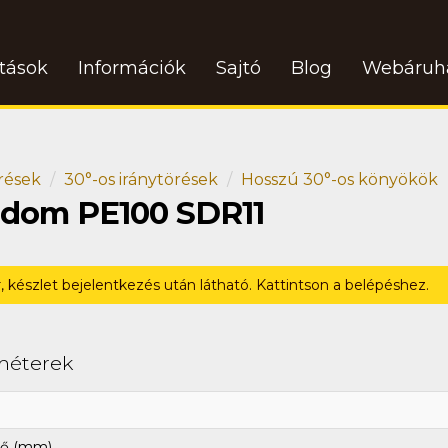
atások
Információk
Sajtó
Blog
Webáruh
rések
30°-os iránytörések
Hosszú 30°-os könyökök
 idom PE100 SDR11
r, készlet bejelentkezés után látható. Kattintson a belépéshez.
méterek
ő (mm)