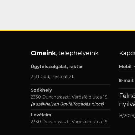
Címeink
, telephelyeink
Kapcs
Ügyfélszolgálat, raktár
Mobil
:
2131 Göd, Pesti út 21.
E-mail
:
Székhely
Feln
2330 Dunaharaszti, Vörösföld utca 19.
nyilv
(a székhelyen ügyfélfogadás nincs)
Levélcím
B/2024
2330 Dunaharaszti, Vörösföld utca 19.