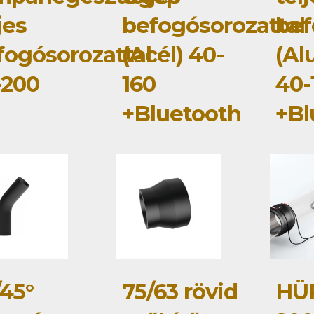
jes
befogósorozattal
bef
fogósorozattal
(Acél) 40-
(Al
-200
160
40-
+Bluetooth
+Bl
/45°
75/63 rövid
HÜ