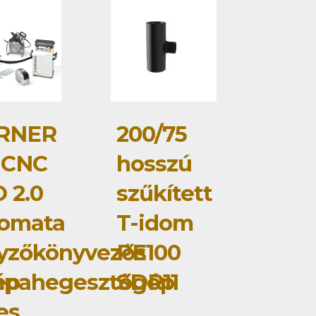
RNER
200/75
 CNC
hosszú
 2.0
szűkített
tomata
T-idom
yzőkönyvezős
PE100
ép
mpahegesztőgép
SDR11
jes