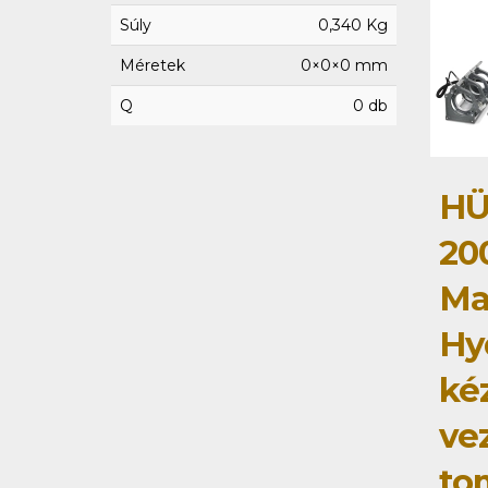
Súly
0,340 Kg
Méretek
0×0×0 mm
Q
0 db
HÜ
20
Ma
Hy
ké
ve
to