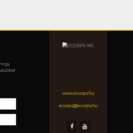
 hogy
mációkat
www.ecorps.hu
ecorps@ecorps.hu