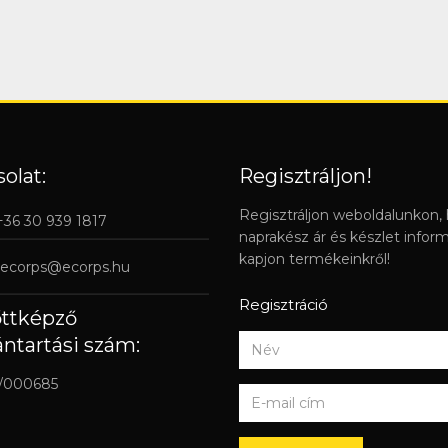
olat:
Regisztráljon!
Regisztráljon weboldalunkon,
 +36 30 939 1817
naprakész ár és készlet infor
kapjon termékeinkről!
ecorps@ecorps.hu
Regisztráció
őttképző
ántartási szám:
/000685