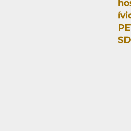
ho
ív
PE
SD