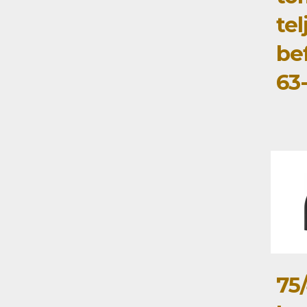
tel
be
63
75