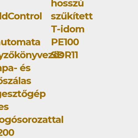
0
hosszú
dControl
szűkített
T-idom
automata
PE100
yzőkönyvezős
SDR11
pa- és
őszálas
gesztőgép
jes
ogósorozattal
200