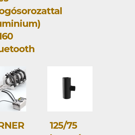
ogósorozattal
uminium)
160
uetooth
RNER
125/75