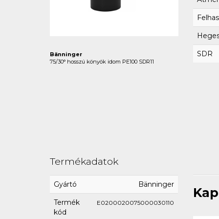
Felhas
Hegesz
SDR
Bänninger
75/30° hosszú könyök idom PE100 SDR11
Termékadatok
Gyártó
Bänninger
Kap
Termék
E0200020075000030110
kód