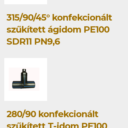
315/90/45° konfekcionált
szűkített ágidom PE100
SDR11 PN9,6
280/90 konfekcionált
szűkített T-idom PE100