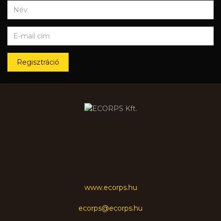
Regisztráció
www.ecorps.hu
ecorps@ecorps.hu