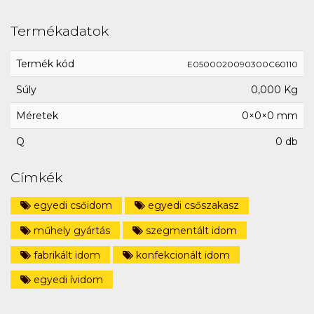
Termékadatok
Termék kód
E0500020090300C60110
Súly
0,000 Kg
Méretek
0×0×0 mm
Q
0 db
Címkék
egyedi csőidom
egyedi csőszakasz
műhely gyártás
szegmentált idom
fabrikált idom
konfekcionált idom
egyedi ívidom