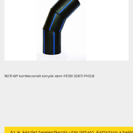
90/31-60° konfekcionált könyök idom PE100 SDR11 PN12,8
Az ár, készlet bejelentkezés után látható. Kattintson a bel