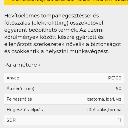
Hevítőelemes tompahegesztéssel és
fűtőszálas (elektrofitting) összekötővel
egyaránt beépíthető termék. Az üzemi
körülmények között készre gyártott és
ellenőrzött szerkezetek növelik a biztonságot
és csökkentik a helyszíni munkavégzést.
Paraméterek
Anyag
PE100
Átmérő (mm)
90
Felhasználás
csatorna, ipari, víz
Hegesztési eljárás
fűtőszálas,tompa
SDR
11