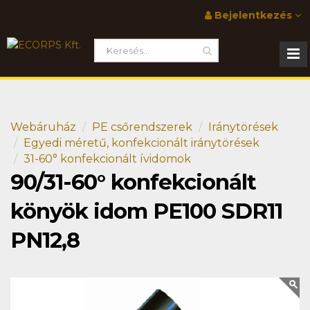
Bejelentkezés
Webáruház
PE csőrendszerek
Iránytörések
Egyedi méretű, konfekcionált iránytörések
31-60° konfekcionált ívidomok
90/31-60° konfekcionált
könyök idom PE100 SDR11
PN12,8