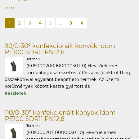
Törlés
1
2
3
4
5
...
90/0-30° konfekcionált könyök idom
PE100 SDR11 PN12,8
Termék
(E0500020090000030110) Hevítőelemes
tompahegesztéssel és fűtőszálas (elektrofitting)
összekötővel egyaránt beépíthető termék. Az üzemi
körülmények között készre gyártott és...
Részletek
110/0-30° konfekcionált könyök idom
PE100 SDR11 PN12,8
Termék
(E0500020110000030110) Hevítőelemes