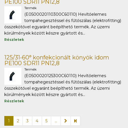
PE100 SDR11 PN12,8
Termék
(E0500020110300C60110) Hevítőelemes
tompahegesztéssel és fűtőszálas (elektrofitting)
összekötővel egyaránt beépíthető termék. Az üzemi
körülmények között készre gyártott és...
Részletek
125/31-60° konfekcionált könyök idom
PE100 SDR11 PN12,8
Termék
(E0500020125300C60110) Hevítőelemes
tompahegesztéssel és fűtőszálas (elektrofitting)
összekötővel egyaránt beépíthető termék. Az üzemi
körülmények között készre gyártott és...
Részletek
1
2
3
4
5
...