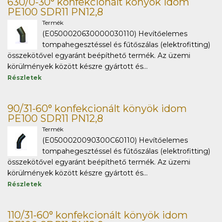
630/0-30° konfekcionált könyök idom
PE100 SDR11 PN12,8
Termék
(E0500020630000030110) Hevítőelemes
tompahegesztéssel és fűtőszálas (elektrofitting)
összekötővel egyaránt beépíthető termék. Az üzemi
körülmények között készre gyártott és...
Részletek
90/31-60° konfekcionált könyök idom
PE100 SDR11 PN12,8
Termék
(E0500020090300C60110) Hevítőelemes
tompahegesztéssel és fűtőszálas (elektrofitting)
összekötővel egyaránt beépíthető termék. Az üzemi
körülmények között készre gyártott és...
Részletek
110/31-60° konfekcionált könyök idom