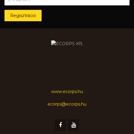
Regisztráció
www.ecorps.hu
ecorps@ecorps.hu