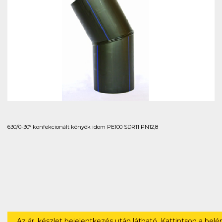
630/0-30° konfekcionált könyök idom PE100 SDR11 PN12,8
Az ár, készlet bejelentkezés után látható. Kattintson a bel