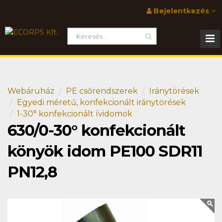
Bejelentkezés
Webáruház
PE csőrendszerek
Iránytörések
Egyedi méretű, konfekcionált iránytörések
1-30° konfekcionált ívidomok
630/0-30° konfekcionált
könyök idom PE100 SDR11
PN12,8