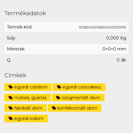
Termékadatok
Termék kód
E0500020630000030110
Súly
0,000 Kg
Méretek
0×0×0 mm
Q
0 db
Címkék
egyedi csőidom
egyedi csőszakasz
műhely gyártás
szegmentált idom
fabrikált idom
konfekcionált idom
egyedi ívidom