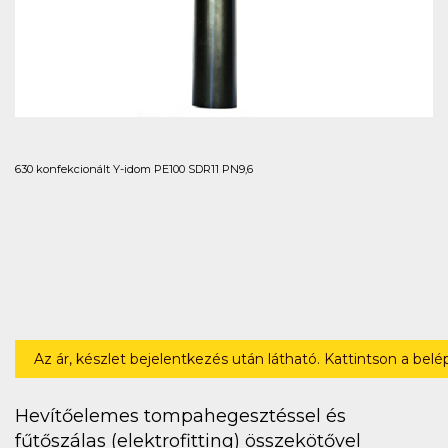
630 konfekcionált Y-idom PE100 SDR11 PN9,6
Az ár, készlet bejelentkezés után látható. Kattintson a bel
Hevítőelemes tompahegesztéssel és
fűtőszálas (elektrofitting) összekötővel