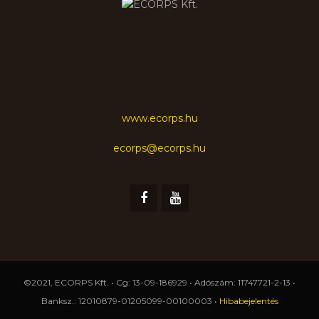
www.ecorps.hu
ecorps@ecorps.hu
©2021, ECORPS Kft. • Cg: 13-09-186929 • Adószám: 11747721-2-13 •
Banksz.: 12010879-01205099-00100003 •
Hibabejelentés