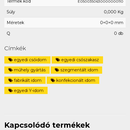
Termék kód
E0500350630000000110
Súly
0,000 Kg
Méretek
0×0×0 mm
Q
0 db
Címkék
egyedi csőidom
egyedi csőszakasz
műhely gyártás
szegmentált idom
fabrikált idom
konfekcionált idom
egyedi Y-idom
Kapcsolódó termékek