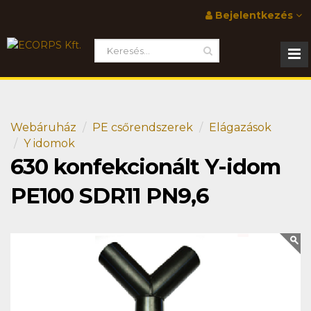
Bejelentkezés
Webáruház
PE csőrendszerek
Elágazások
Y idomok
630 konfekcionált Y-idom
PE100 SDR11 PN9,6