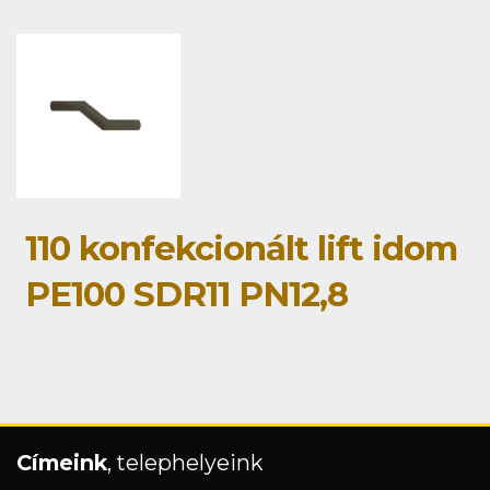
110 konfekcionált lift idom
PE100 SDR11 PN12,8
Címeink
, telephelyeink