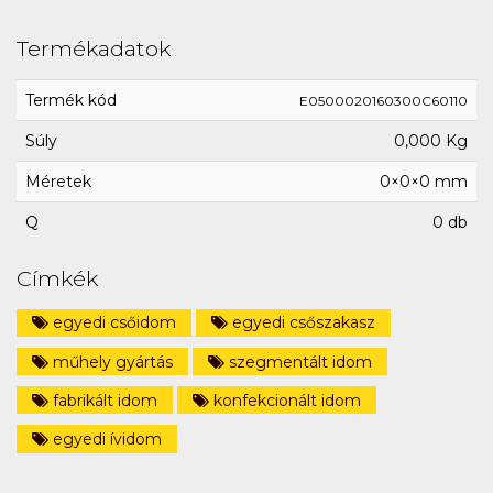
Termékadatok
Termék kód
E0500020160300C60110
Súly
0,000 Kg
Méretek
0×0×0 mm
Q
0 db
Címkék
egyedi csőidom
egyedi csőszakasz
műhely gyártás
szegmentált idom
fabrikált idom
konfekcionált idom
egyedi ívidom