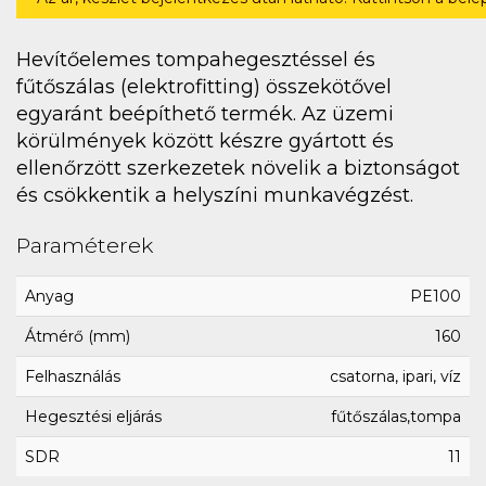
Hevítőelemes tompahegesztéssel és
fűtőszálas (elektrofitting) összekötővel
egyaránt beépíthető termék. Az üzemi
körülmények között készre gyártott és
ellenőrzött szerkezetek növelik a biztonságot
és csökkentik a helyszíni munkavégzést.
Paraméterek
Anyag
PE100
Átmérő (mm)
160
Felhasználás
csatorna, ipari, víz
Hegesztési eljárás
fűtőszálas,tompa
SDR
11