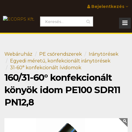
Bejelentkezés
Webáruház
PE csőrendszerek
Iránytörések
Egyedi méretű, konfekcionált iránytörések
31-60° konfekcionált ívidomok
160/31-60° konfekcionált
könyök idom PE100 SDR11
PN12,8