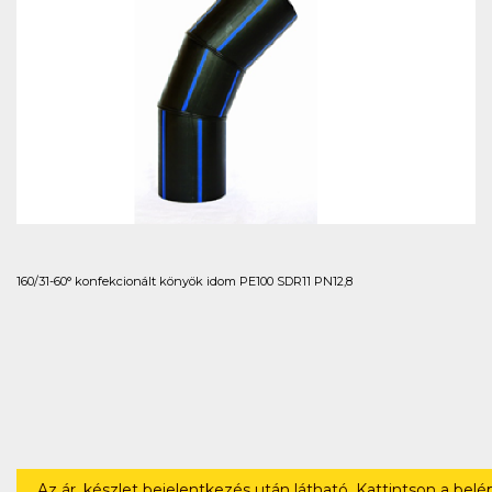
160/31-60° konfekcionált könyök idom PE100 SDR11 PN12,8
Az ár, készlet bejelentkezés után látható. Kattintson a bel