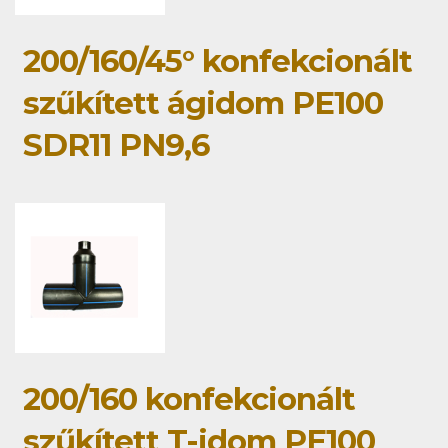
200/160/45° konfekcionált
szűkített ágidom PE100
SDR11 PN9,6
200/160 konfekcionált
szűkített T-idom PE100