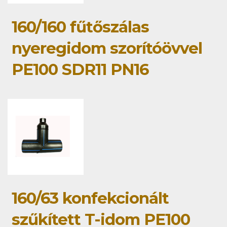
160/160 fűtőszálas
nyeregidom szorítóövvel
PE100 SDR11 PN16
160/63 konfekcionált
szűkített T-idom PE100