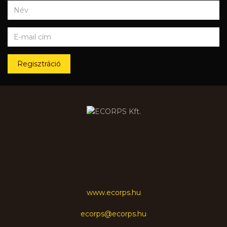
Regisztráció
www.ecorps.hu
ecorps@ecorps.hu