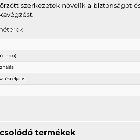
őrzött szerkezetek növelik a biztonságot és
avégzést.
méterek
ő (mm)
ználás
tési eljárás
csolódó termékek