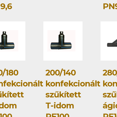
9,6
PN9
0/180
200/140
280
nfekcionált
konfekcionált
kon
kített
szűkített
szű
idom
T-idom
ág
100
PE100
PE1