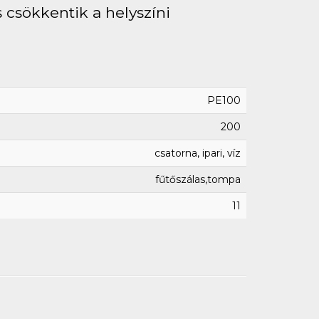
 csökkentik a helyszíni
PE100
200
csatorna, ipari, víz
fűtőszálas,tompa
11