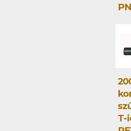
PN
20
ko
szű
T-
PE