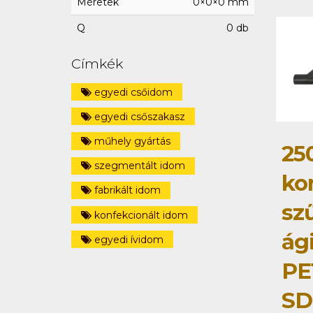
Méretek
0×0×0 mm
Q
0 db
Címkék
egyedi csőidom
egyedi csőszakasz
műhely gyártás
25
szegmentált idom
ko
fabrikált idom
szű
konfekcionált idom
ág
egyedi ívidom
PE
SD