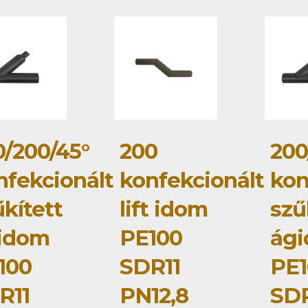
0/200/45°
200
200
nfekcionált
konfekcionált
kon
kített
lift idom
szű
idom
PE100
ág
100
SDR11
PE1
R11
PN12,8
SDR