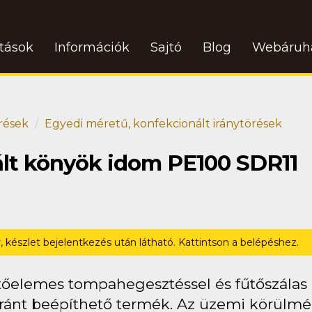
atások
Információk
Sajtó
Blog
Webáruh
rések
Egyedi méretű, konfekcionált iránytörések
ált könyök idom PE100 SDR11
r, készlet bejelentkezés után látható. Kattintson a belépéshez.
tőelemes tompahegesztéssel és fűtőszálas (
ránt beépíthető termék. Az üzemi körülmén