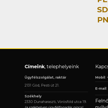
SD
PN
Címeink
, telephelyeink
Kapcs
Ügyfélszolgálat, raktár
Mobil
:
2131 Göd, Pesti út 21.
E-mail
:
Székhely
Feln
2330 Dunaharaszti, Vörösföld utca 19.
nyilv
(a székhelyen ügyfélfogadás nincs)