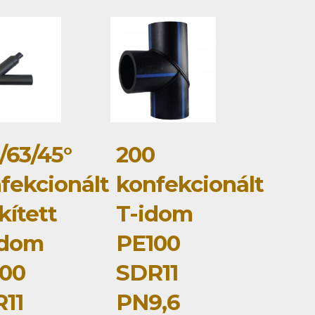
/63/45°
200
fekcionált
konfekcionált
kített
T-idom
idom
PE100
00
SDR11
11
PN9,6