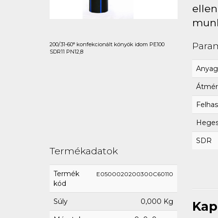
ellen
munk
Para
200/31-60° konfekcionált könyök idom PE100
SDR11 PN12,8
Anyag
Átmér
Felhas
Hegesz
SDR
Termékadatok
Termék
E0500020200300C60110
kód
Súly
0,000 Kg
Kap