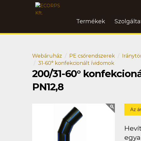
Termékek
Szolgált
Webáruház
PE csőrendszerek
Iránytö
31-60° konfekcionált ívidomok
200/31-60° konfekcion
PN12,8
Az á
Heví
egya