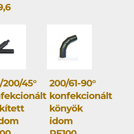
,6
/200/45°
200/61-90°
fekcionált
konfekcionált
kített
könyök
idom
idom
00
PE100