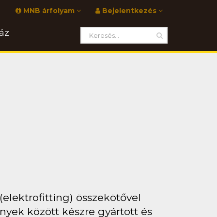
MNB árfolyam
Bejelentkezés
áz
elektrofitting) összekötővel
yek között készre gyártott és