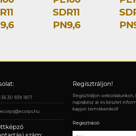
R11
SDR11
SDR
9,6
PN9,6
PN9
olat:
Regisztráljon!
Regisztráljon weboldalunkon,
 +36 30 939 1817
naprakész ár és készlet infor
kapjon termékeinkről!
ecorps@ecorps.hu
Regisztráció
őttképző
ántartási szám: