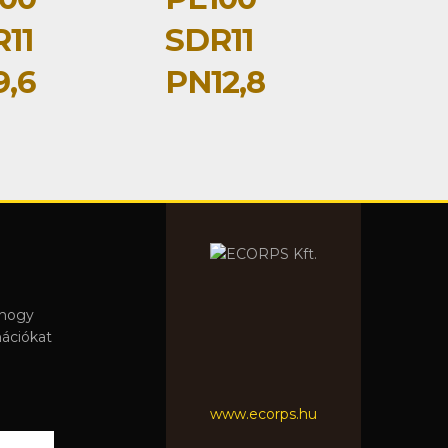
11
SDR11
,6
PN12,8
 hogy
mációkat
www.ecorps.hu