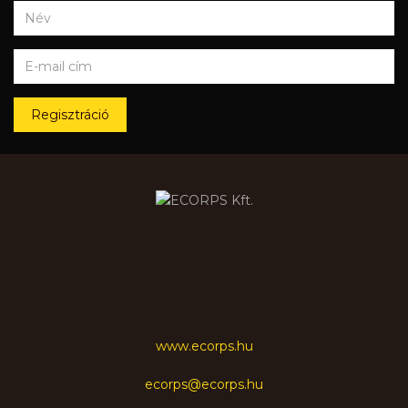
Regisztráció
www.ecorps.hu
ecorps@ecorps.hu