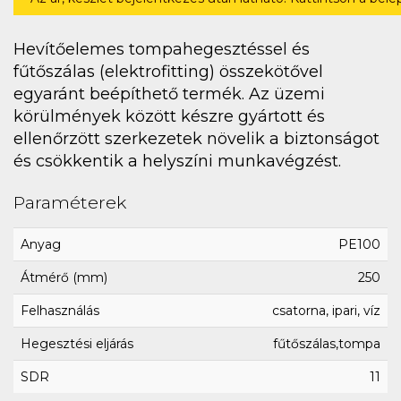
Hevítőelemes tompahegesztéssel és
fűtőszálas (elektrofitting) összekötővel
egyaránt beépíthető termék. Az üzemi
körülmények között készre gyártott és
ellenőrzött szerkezetek növelik a biztonságot
és csökkentik a helyszíni munkavégzést.
Paraméterek
Anyag
PE100
Átmérő (mm)
250
Felhasználás
csatorna, ipari, víz
Hegesztési eljárás
fűtőszálas,tompa
SDR
11