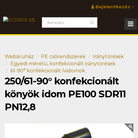
Bejelentkezés
Webáruház
PE csőrendszerek
Iránytörések
Egyedi méretű, konfekcionált iránytörések
61-90° konfekcionált ívidomok
250/61-90° konfekcionált
könyök idom PE100 SDR11
PN12,8