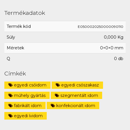
Termékadatok
Termék kód
E0500020250000090110
Súly
0,000 Kg
Méretek
0×0×0 mm
Q
0 db
Címkék
egyedi csőidom
egyedi csőszakasz
műhely gyártás
szegmentált idom
fabrikált idom
konfekcionált idom
egyedi ívidom