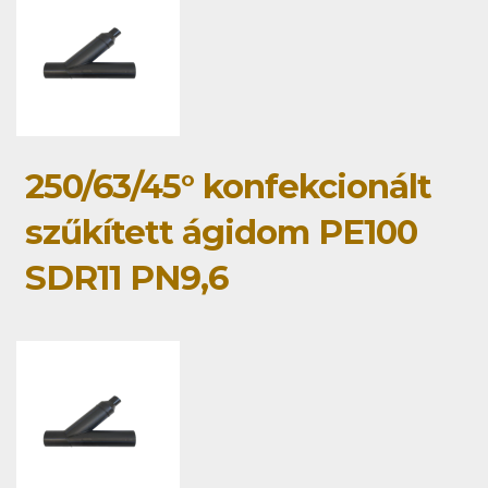
250/63/45° konfekcionált
szűkített ágidom PE100
SDR11 PN9,6