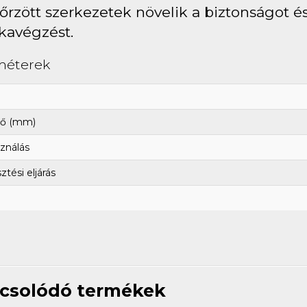
őrzött szerkezetek növelik a biztonságot és
avégzést.
méterek
ő (mm)
ználás
tési eljárás
csolódó termékek