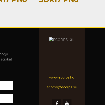
 hogy
mációkat
www.ecorps.hu
ecorps@ecorps.hu