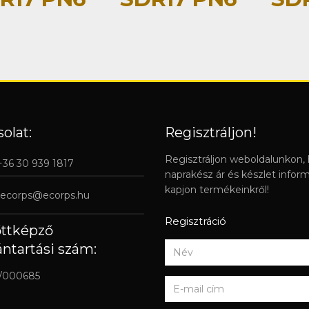
olat:
Regisztráljon!
Regisztráljon weboldalunkon,
 +36 30 939 1817
naprakész ár és készlet infor
kapjon termékeinkről!
ecorps@ecorps.hu
Regisztráció
őttképző
ántartási szám:
/000685