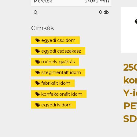
Méretek
0×0×0 mm
Q
0 db
Címkék
egyedi csőidom
egyedi csőszakasz
műhely gyártás
25
szegmentált idom
ko
fabrikált idom
Y-
konfekcionált idom
PE
egyedi ívidom
SD