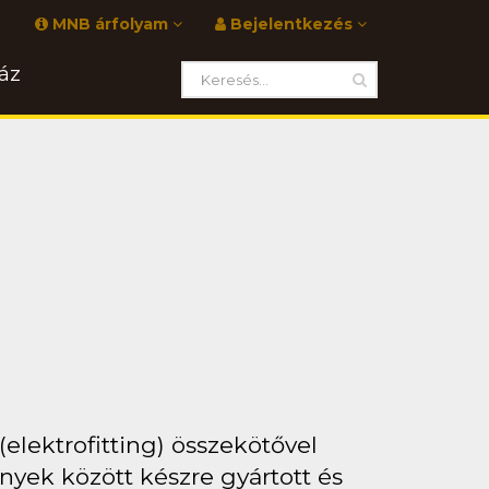
MNB árfolyam
Bejelentkezés
áz
elektrofitting) összekötővel
yek között készre gyártott és