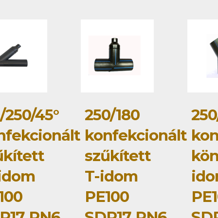
/250/45°
250/180
250
nfekcionált
konfekcionált
kon
kített
szűkített
kö
idom
T-idom
id
100
PE100
PE1
R17 PN6
SDR17 PN6
SD