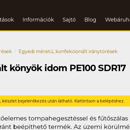
atások
Információk
Sajtó
Blog
Webáruh
rések
Egyedi méretű, konfekcionált iránytörések
ált könyök idom PE100 SDR17
r, készlet bejelentkezés után látható. Kattintson a belépéshez.
tőelemes tompahegesztéssel és fűtőszálas (
ránt beépíthető termék. Az üzemi körülmén