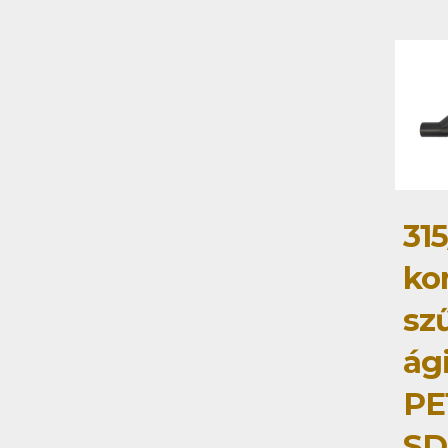
315
ko
szű
ág
PE
SD