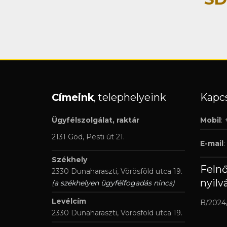
Címeink
, telephelyeink
Kapcs
Ügyfélszolgálat, raktár
Mobil
:
2131 Göd, Pesti út 21.
E-mail
:
Székhely
Feln
2330 Dunaharaszti, Vörösföld utca 19.
nyilv
(a székhelyen ügyfélfogadás nincs)
Levélcím
B/2024
2330 Dunaharaszti, Vörösföld utca 19.