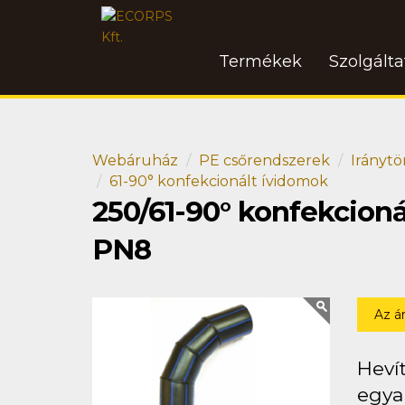
Termékek
Szolgált
Webáruház
PE csőrendszerek
Iránytö
61-90° konfekcionált ívidomok
250/61-90° konfekcion
PN8
Az á
Heví
egya