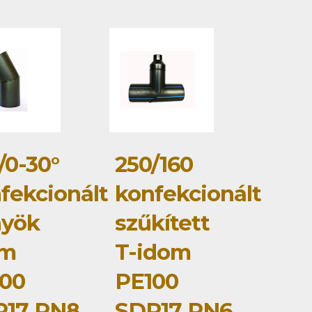
/0-30°
250/160
fekcionált
konfekcionált
nyök
szűkített
om
T-idom
00
PE100
R17 PN8
SDR17 PN6