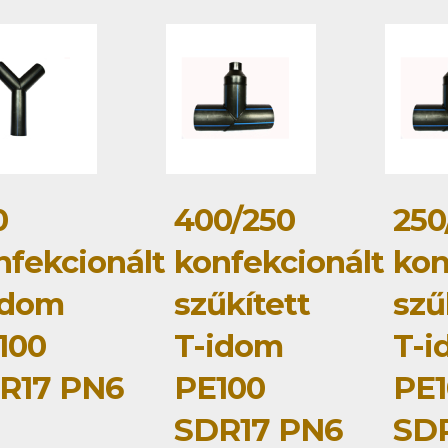
0
400/250
250
nfekcionált
konfekcionált
kon
idom
szűkített
szű
100
T-idom
T-i
R17 PN6
PE100
PE1
SDR17 PN6
SD