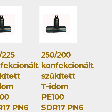
/225
250/200
fekcionált
konfekcionált
kített
szűkített
dom
T-idom
00
PE100
R17 PN6
SDR17 PN6