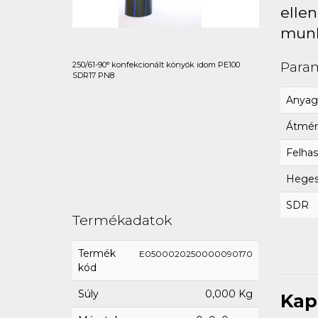
ellen
munk
Para
250/61-90° konfekcionált könyök idom PE100
SDR17 PN8
Anyag
Átmér
Felhas
Hegesz
SDR
Termékadatok
Termék
E0500020250000090170
kód
Súly
0,000 Kg
Kap