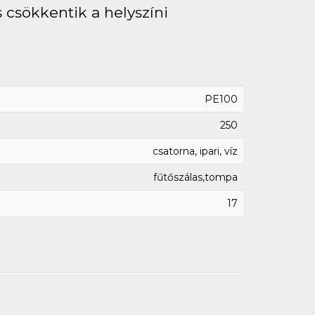
 csökkentik a helyszíni
PE100
250
csatorna, ipari, víz
fűtőszálas,tompa
17