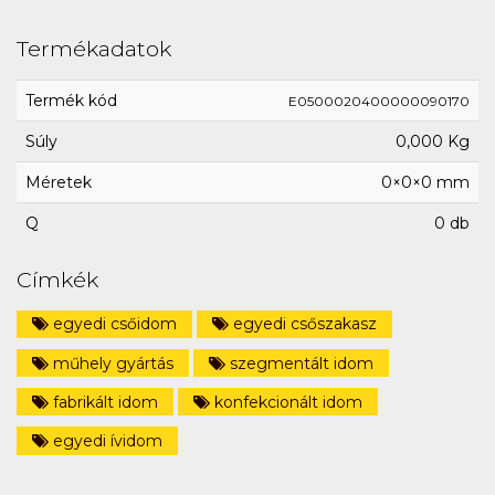
Termékadatok
Termék kód
E0500020400000090170
Súly
0,000 Kg
Méretek
0×0×0 mm
Q
0 db
Címkék
egyedi csőidom
egyedi csőszakasz
műhely gyártás
szegmentált idom
fabrikált idom
konfekcionált idom
egyedi ívidom