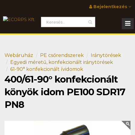
Bejelentkezés
Webáruház
PE csőrendszerek
Iránytörések
Egyedi méretű, konfekcionált iránytörések
61-90° konfekcionált ívidomok
400/61-90° konfekcionált
könyök idom PE100 SDR17
PN8