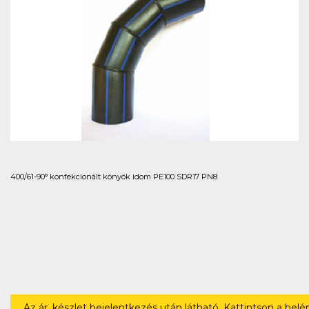
400/61-90° konfekcionált könyök idom PE100 SDR17 PN8
Az ár, készlet bejelentkezés után látható. Kattintson a bel