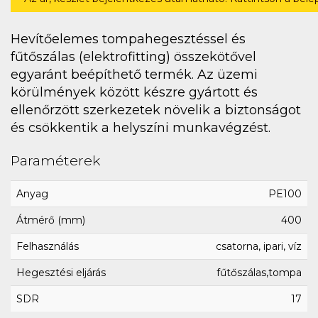
Hevítőelemes tompahegesztéssel és
fűtőszálas (elektrofitting) összekötővel
egyaránt beépíthető termék. Az üzemi
körülmények között készre gyártott és
ellenőrzött szerkezetek növelik a biztonságot
és csökkentik a helyszíni munkavégzést.
Paraméterek
Anyag
PE100
Átmérő (mm)
400
Felhasználás
csatorna, ipari, víz
Hegesztési eljárás
fűtőszálas,tompa
SDR
17