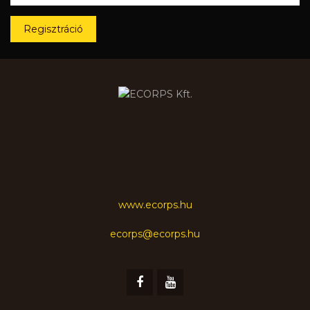
Regisztráció
www.ecorps.hu
ecorps@ecorps.hu