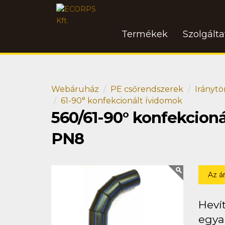
Termékek
Szolgált
Webáruház
PE csőrendszerek
Iránytö
61-90° konfekcionált ívidomok
560/61-90° konfekcion
PN8
Az á
Heví
egya