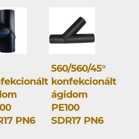
560/560/45°
fekcionált
konfekcionált
dom
ágidom
00
PE100
R17 PN6
SDR17 PN6