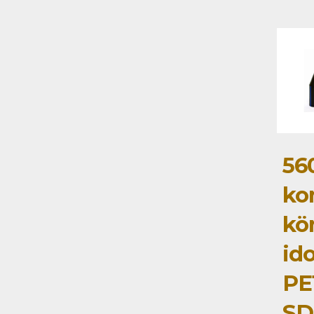
56
ko
kö
id
PE
SD