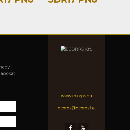
 hogy
mációkat
www.ecorps.hu
ecorps@ecorps.hu