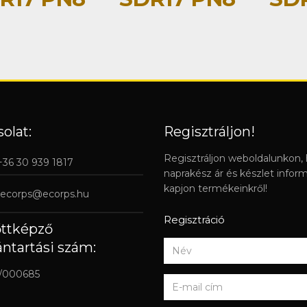
olat:
Regisztráljon!
Regisztráljon weboldalunkon,
 +36 30 939 1817
naprakész ár és készlet infor
kapjon termékeinkről!
ecorps@ecorps.hu
Regisztráció
őttképző
ántartási szám:
/000685