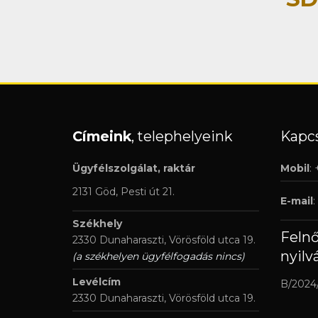
Címeink
, telephelyeink
Kapcs
Ügyfélszolgálat, raktár
Mobil
:
2131 Göd, Pesti út 21.
E-mail
:
Székhely
Feln
2330 Dunaharaszti, Vörösföld utca 19.
nyilv
(a székhelyen ügyfélfogadás nincs)
Levélcím
B/2024
2330 Dunaharaszti, Vörösföld utca 19.