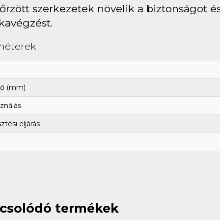
őrzött szerkezetek növelik a biztonságot és
avégzést.
méterek
ő (mm)
ználás
tési eljárás
csolódó termékek