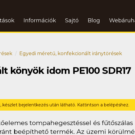
atások
Információk
Sajtó
Blog
Webáruh
rések
Egyedi méretű, konfekcionált iránytörések
ált könyök idom PE100 SDR17
r, készlet bejelentkezés után látható. Kattintson a belépéshez.
tőelemes tompahegesztéssel és fűtőszálas (
ránt beépíthető termék. Az üzemi körülmén