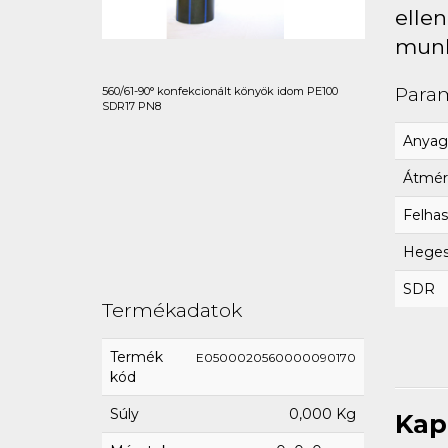
ellen
munk
Para
560/61-90° konfekcionált könyök idom PE100
SDR17 PN8
Anyag
Átmér
Felhas
Hegesz
SDR
Termékadatok
Termék
E0500020560000090170
kód
Súly
0,000 Kg
Kap