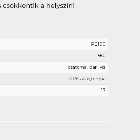
 csökkentik a helyszíni
PE100
560
csatorna, ipari, víz
fűtőszálas,tompa
17