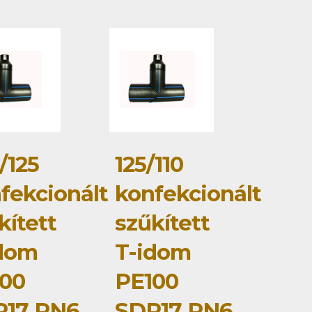
/125
125/110
fekcionált
konfekcionált
kített
szűkített
dom
T-idom
00
PE100
R17 PN6
SDR17 PN6