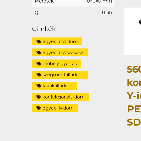
Méretek
0×0×0 mm
Q
0 db
Címkék
egyedi csőidom
egyedi csőszakasz
műhely gyártás
56
szegmentált idom
ko
fabrikált idom
Y-
konfekcionált idom
PE
egyedi ívidom
SD