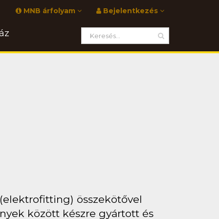
MNB árfolyam
Bejelentkezés
áz
elektrofitting) összekötővel
yek között készre gyártott és