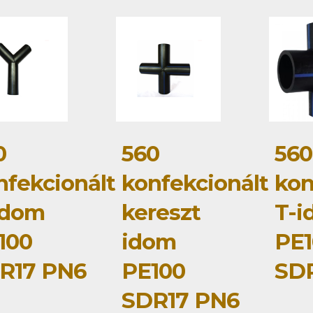
0
560
560
nfekcionált
konfekcionált
kon
idom
kereszt
T-i
100
idom
PE1
R17 PN6
PE100
SD
SDR17 PN6