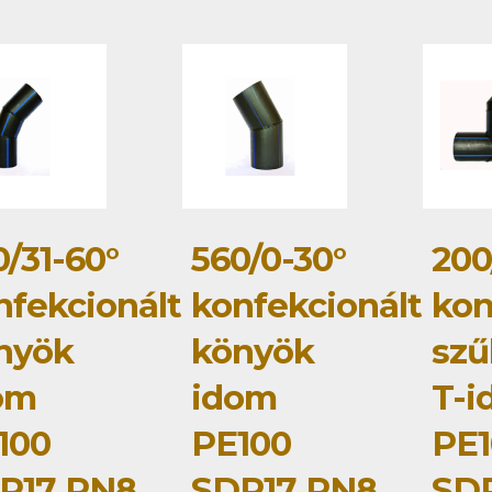
0/31-60°
560/0-30°
200
nfekcionált
konfekcionált
kon
nyök
könyök
szű
om
idom
T-i
100
PE100
PE1
R17 PN8
SDR17 PN8
SD