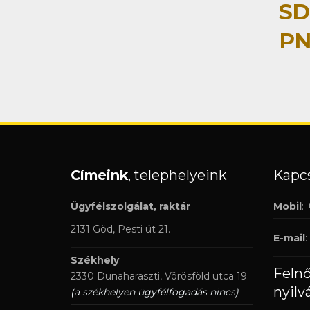
SD
PN
Címeink
, telephelyeink
Kapcs
Ügyfélszolgálat, raktár
Mobil
:
2131 Göd, Pesti út 21.
E-mail
:
Székhely
Feln
2330 Dunaharaszti, Vörösföld utca 19.
nyilv
(a székhelyen ügyfélfogadás nincs)