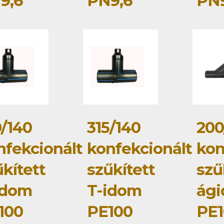
9,6
PN9,6
PN9
0/140
315/140
200
nfekcionált
konfekcionált
kon
kített
szűkített
szű
idom
T-idom
ág
100
PE100
PE1