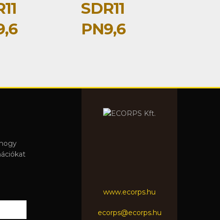
11
SDR11
,6
PN9,6
 hogy
mációkat
www.ecorps.hu
ecorps@ecorps.hu