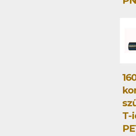
PN
16
ko
szű
T-
PE