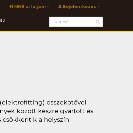
MNB árfolyam
Bejelentkezés
áz
elektrofitting) összekötővel
yek között készre gyártott és
 csökkentik a helyszíni