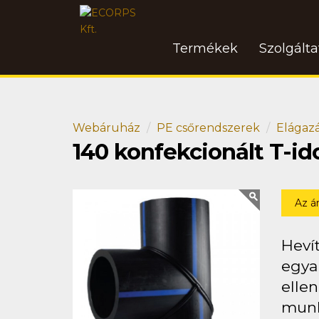
Termékek
Szolgált
Webáruház
PE csőrendszerek
Elágaz
140 konfekcionált T-i
Az á
Heví
egya
ellen
munk