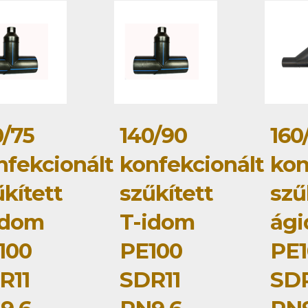
0/75
140/90
160
nfekcionált
konfekcionált
kon
kített
szűkített
szű
idom
T-idom
ág
100
PE100
PE1
R11
SDR11
SDR