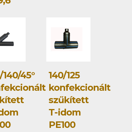
,6
/140/45°
140/125
fekcionált
konfekcionált
kített
szűkített
idom
T-idom
00
PE100