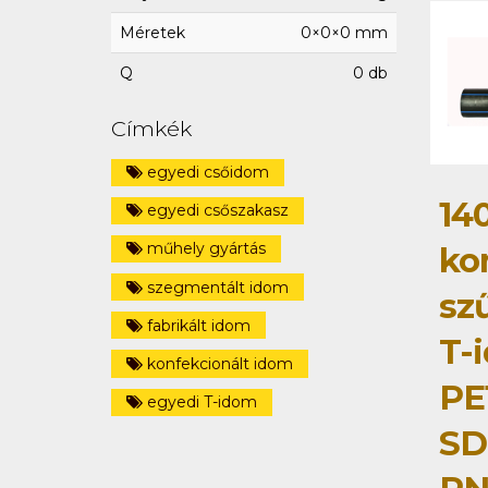
Méretek
0×0×0 mm
Q
0 db
Címkék
egyedi csőidom
14
egyedi csőszakasz
műhely gyártás
ko
szegmentált idom
szű
fabrikált idom
T-
konfekcionált idom
PE
egyedi T-idom
SD