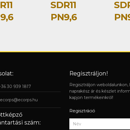
R11
SDR11
SDR
9,6
PN9,6
PN9
olat:
Regisztráljon!
Regisztráljon weboldalunkon,
 +36 30 939 1817
naprakész ár és készlet infor
kapjon termékeinkről!
ecorps@ecorps.hu
Regisztráció
őttképző
ántartási szám: