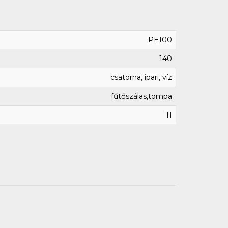
PE100
140
csatorna, ipari, víz
fűtőszálas,tompa
11