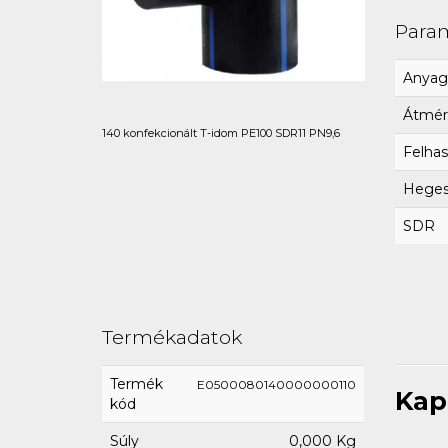
Para
Anyag
Átmér
140 konfekcionált T-idom PE100 SDR11 PN9,6
Felhas
Hegesz
SDR
Termékadatok
Termék
E0500080140000000110
Kap
kód
Súly
0,000 Kg