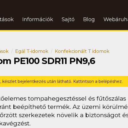
atások
Információk
Sajtó
Blog
Webáruh
ások
Egál T-idomok
Konfekcionált T idomok
dom PE100 SDR11 PN9,6
r, készlet bejelentkezés után látható. Kattintson a belépéshez.
tőelemes tompahegesztéssel és fűtőszálas (
ránt beépíthető termék. Az üzemi körülmén
őrzött szerkezetek növelik a biztonságot és
avégzést.