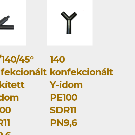
/140/45°
140
fekcionált
konfekcionált
kített
Y-idom
idom
PE100
00
SDR11
11
PN9,6