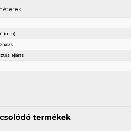
méterek
ő (mm)
ználás
tési eljárás
csolódó termékek