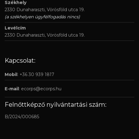
Székhely
2330 Dunaharaszti, Vörösföld utca 19.
(a székhelyen ügyfélfogadás nincs)
Levélcím
2330 Dunaharaszti, Vörösföld utca 19.
Kapcsolat:
Mobil
: +36 30 939 1817
E-mail
:
ecorps@ecorps.hu
Felnőttképző nyilvántartási szám:
B/2024/000685