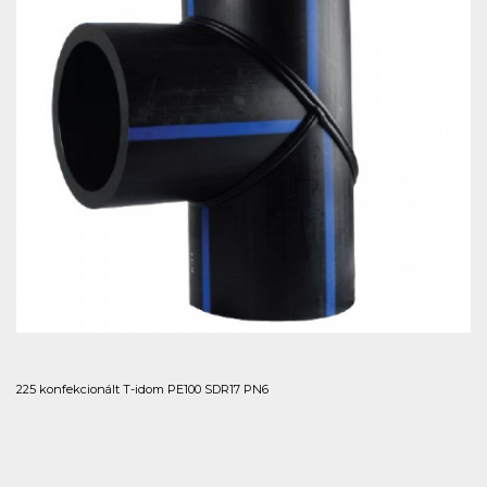
225 konfekcionált T-idom PE100 SDR17 PN6