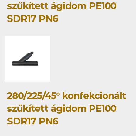
szűkített ágidom PE100
SDR17 PN6
280/225/45° konfekcionált
szűkített ágidom PE100
SDR17 PN6