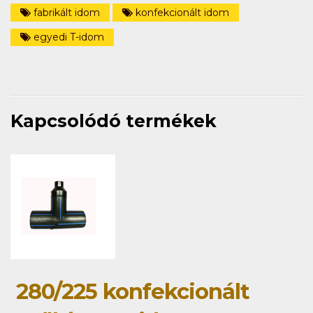
fabrikált idom
konfekcionált idom
egyedi T-idom
Kapcsolódó termékek
280/225 konfekcionált