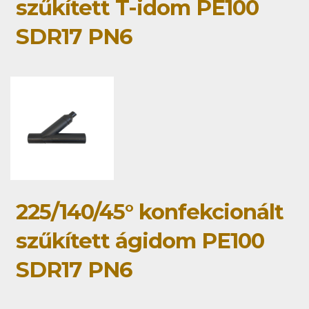
szűkített T-idom PE100
SDR17 PN6
225/140/45° konfekcionált
szűkített ágidom PE100
SDR17 PN6