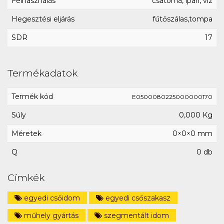
Felhasználás
csatorna, ipari, víz
Hegesztési eljárás
fűtőszálas,tompa
SDR
17
Termékadatok
Termék kód
E0500080225000000170
Súly
0,000 Kg
Méretek
0×0×0 mm
Q
0 db
Címkék
egyedi csőidom
egyedi csőszakasz
műhely gyártás
szegmentált idom