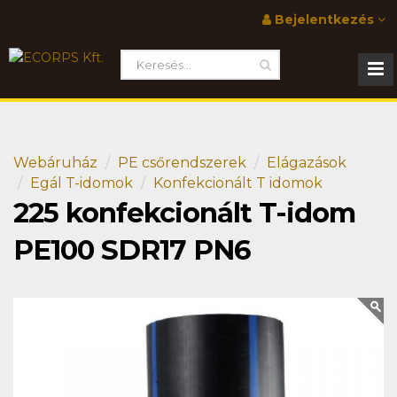
Bejelentkezés
Webáruház
PE csőrendszerek
Elágazások
Egál T-idomok
Konfekcionált T idomok
225 konfekcionált T-idom
PE100 SDR17 PN6