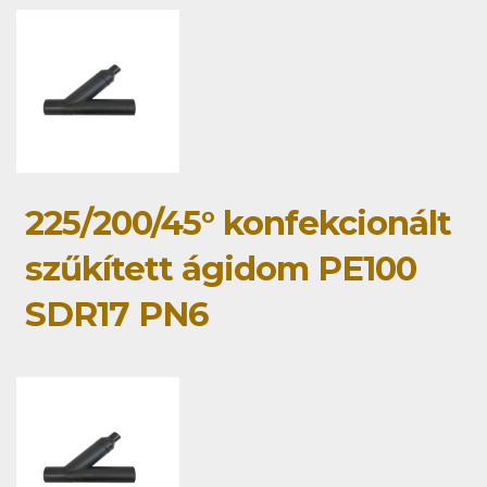
225/200/45° konfekcionált
szűkített ágidom PE100
SDR17 PN6