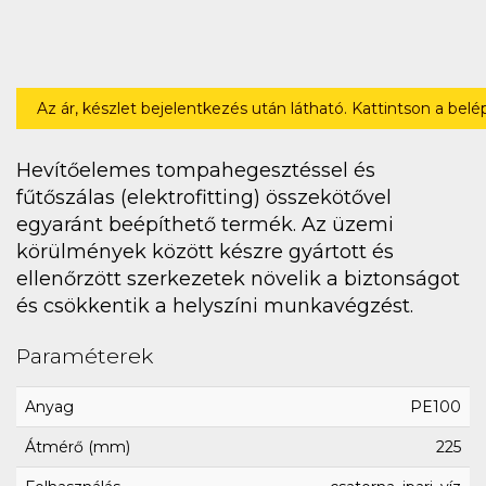
Az ár, készlet bejelentkezés után látható. Kattintson a bel
Hevítőelemes tompahegesztéssel és
fűtőszálas (elektrofitting) összekötővel
egyaránt beépíthető termék. Az üzemi
körülmények között készre gyártott és
ellenőrzött szerkezetek növelik a biztonságot
és csökkentik a helyszíni munkavégzést.
Paraméterek
Anyag
PE100
Átmérő (mm)
225