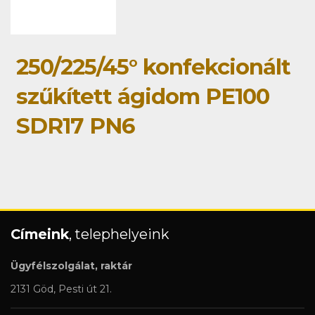
250/225/45° konfekcionált
szűkített ágidom PE100
SDR17 PN6
Címeink
, telephelyeink
Ügyfélszolgálat, raktár
2131 Göd, Pesti út 21.