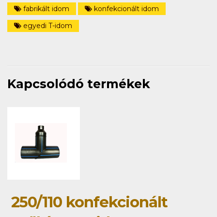
fabrikált idom
konfekcionált idom
egyedi T-idom
Kapcsolódó termékek
250/110 konfekcionált