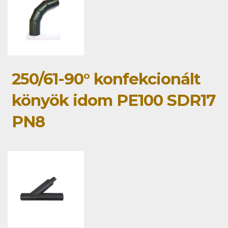
250/61-90° konfekcionált
könyök idom PE100 SDR17
PN8