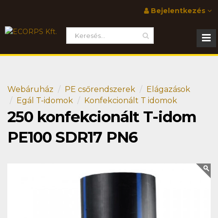
Bejelentkezés
Webáruház
PE csőrendszerek
Elágazások
Egál T-idomok
Konfekcionált T idomok
250 konfekcionált T-idom
PE100 SDR17 PN6