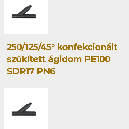
250/125/45° konfekcionált
szűkített ágidom PE100
SDR17 PN6