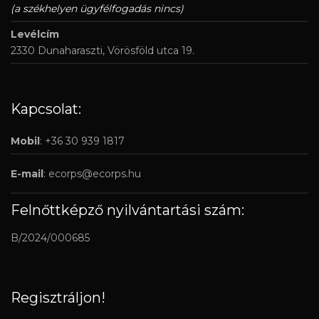
(a székhelyen ügyfélfogadás nincs)
Levélcím
2330 Dunaharaszti, Vörösföld utca 19.
Kapcsolat:
Mobil
: +36 30 939 1817
E-mail
:
ecorps@ecorps.hu
Felnőttképző nyilvántartási szám:
B/2024/000685
Regisztráljon!