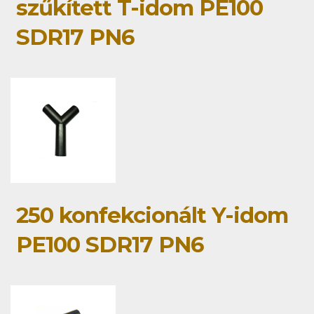
szűkített T-idom PE100
SDR17 PN6
250 konfekcionált Y-idom
PE100 SDR17 PN6