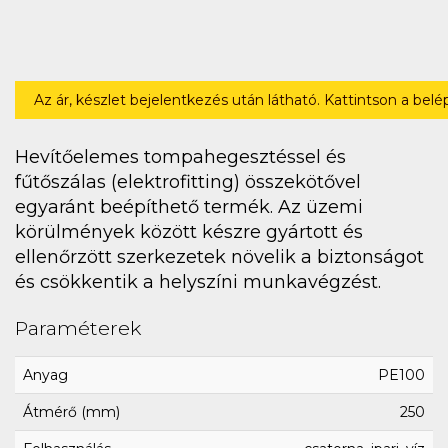
Az ár, készlet bejelentkezés után látható. Kattintson a bel
Hevítőelemes tompahegesztéssel és
fűtőszálas (elektrofitting) összekötővel
egyaránt beépíthető termék. Az üzemi
körülmények között készre gyártott és
ellenőrzött szerkezetek növelik a biztonságot
és csökkentik a helyszíni munkavégzést.
Paraméterek
Anyag
PE100
Átmérő (mm)
250