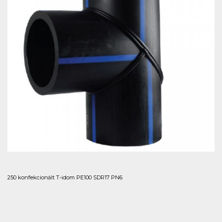
250 konfekcionált T-idom PE100 SDR17 PN6