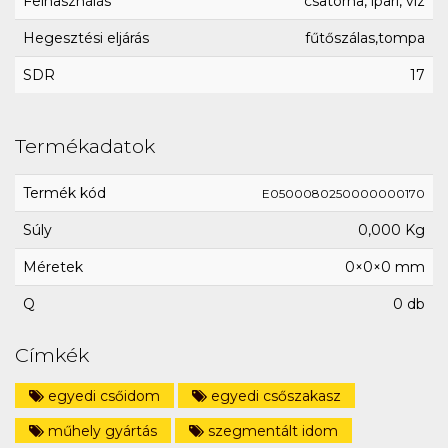
Felhasználás
csatorna, ipari, víz
Hegesztési eljárás
fűtőszálas,tompa
SDR
17
Termékadatok
Termék kód
E0500080250000000170
Súly
0,000 Kg
Méretek
0×0×0 mm
Q
0 db
Címkék
egyedi csőidom
egyedi csőszakasz
műhely gyártás
szegmentált idom