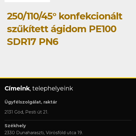
250/110/45° konfekcionált
szűkített ágidom PE100
SDR17 PN6
Címeink
, telephelyeink
Ügyfélszolgálat, raktár
2131 Göd, Pesti út 21.
Székhely
2330 Dunaharaszti, Vörösföld utca 19.