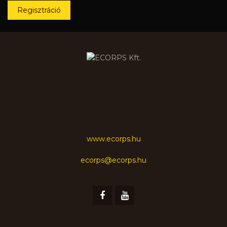
Regisztráció
www.ecorps.hu
ecorps@ecorps.hu