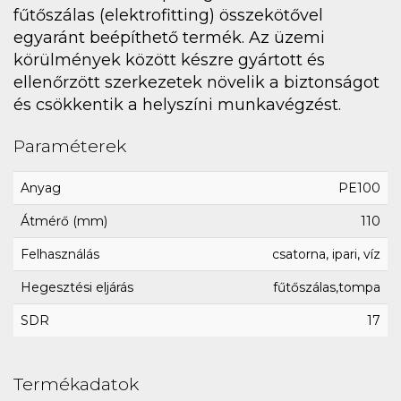
fűtőszálas (elektrofitting) összekötővel
egyaránt beépíthető termék. Az üzemi
körülmények között készre gyártott és
ellenőrzött szerkezetek növelik a biztonságot
és csökkentik a helyszíni munkavégzést.
Paraméterek
Anyag
PE100
Átmérő (mm)
110
Felhasználás
csatorna, ipari, víz
Hegesztési eljárás
fűtőszálas,tompa
SDR
17
Termékadatok