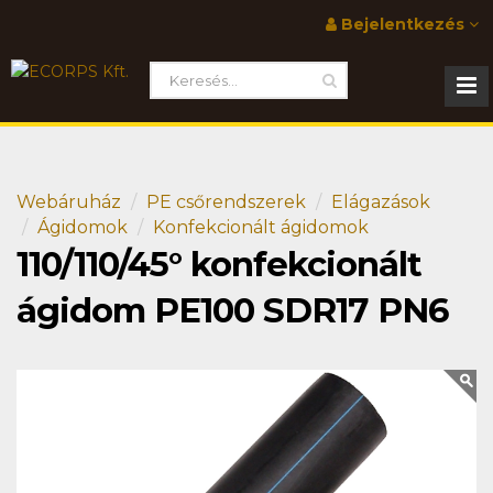
Bejelentkezés
Webáruház
PE csőrendszerek
Elágazások
Ágidomok
Konfekcionált ágidomok
110/110/45° konfekcionált
ágidom PE100 SDR17 PN6