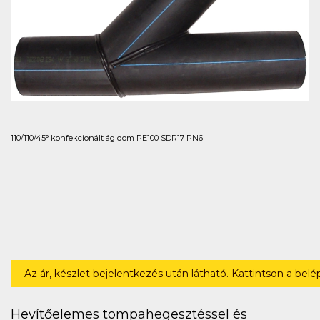
110/110/45° konfekcionált ágidom PE100 SDR17 PN6
Az ár, készlet bejelentkezés után látható. Kattintson a bel
Hevítőelemes tompahegesztéssel és