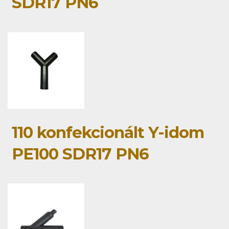
SDR17 PN6
110 konfekcionált Y-idom
PE100 SDR17 PN6