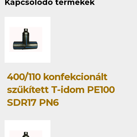
Kapcsolódó termékek
400/110 konfekcionált
szűkített T-idom PE100
SDR17 PN6