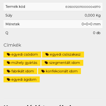
Termék kód
E0500120110000045170
Súly
0,000 Kg
Méretek
0×0×0 mm
Q
0 db
Címkék
egyedi csőidom
egyedi csőszakasz
műhely gyártás
szegmentált idom
fabrikált idom
konfekcionált idom
egyedi ágidom