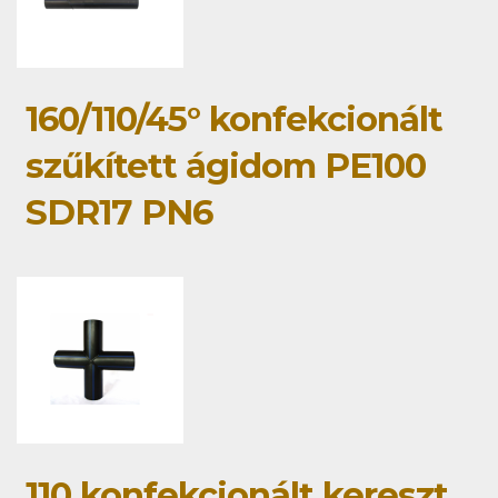
160/110/45° konfekcionált
szűkített ágidom PE100
SDR17 PN6
110 konfekcionált kereszt