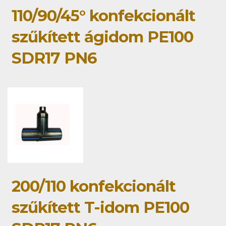
110/90/45° konfekcionált
szűkített ágidom PE100
SDR17 PN6
200/110 konfekcionált
szűkített T-idom PE100