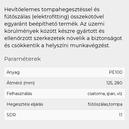
Hevítőelemes tompahegesztéssel és
fűtőszálas (elektrofitting) összekötővel
egyaránt beépíthető termék. Az üzemi
körülmények között készre gyártott és
ellenőrzött szerkezetek növelik a biztonságot
és csökkentik a helyszíni munkavégzést.
Paraméterek
Anyag
PE100
Átmérő (mm)
125, 280
Felhasználás
csatorna, ipari, víz
Hegesztési eljárás
fűtőszálas,tompa
SDR
11