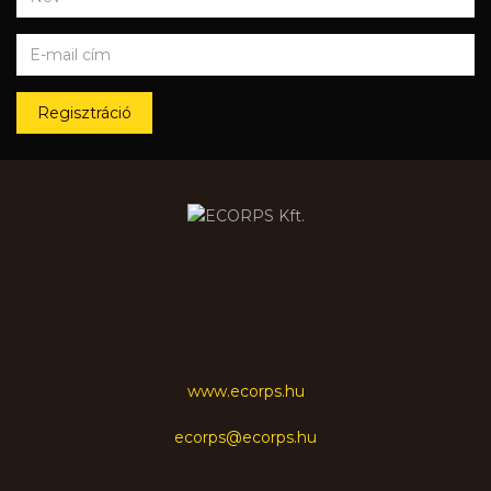
Regisztráció
www.ecorps.hu
ecorps@ecorps.hu