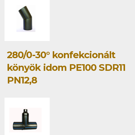
280/0-30° konfekcionált
könyök idom PE100 SDR11
PN12,8