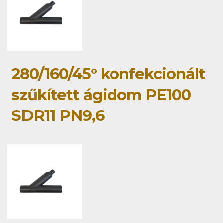
280/160/45° konfekcionált
szűkített ágidom PE100
SDR11 PN9,6