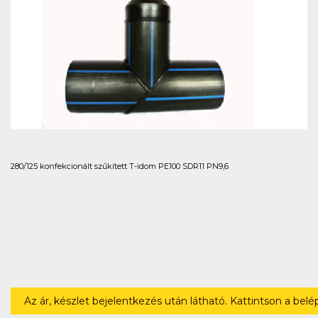
280/125 konfekcionált szűkített T-idom PE100 SDR11 PN9,6
Az ár, készlet bejelentkezés után látható. Kattintson a bel