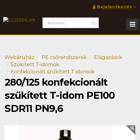
Bejelentkezés
Webáruház
PE csőrendszerek
Elágazások
Szűkített T-idomok
Konfekcionált szűkített T idomok
280/125 konfekcionált
szűkített T-idom PE100
SDR11 PN9,6