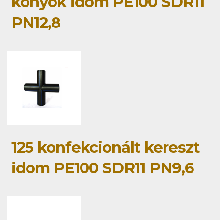
könyök idom PE100 SDR11
PN12,8
125 konfekcionált kereszt
idom PE100 SDR11 PN9,6