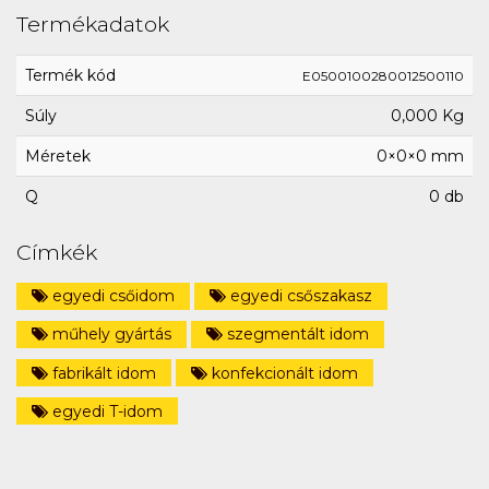
Termékadatok
Termék kód
E0500100280012500110
Súly
0,000 Kg
Méretek
0×0×0 mm
Q
0 db
Címkék
egyedi csőidom
egyedi csőszakasz
műhely gyártás
szegmentált idom
fabrikált idom
konfekcionált idom
egyedi T-idom