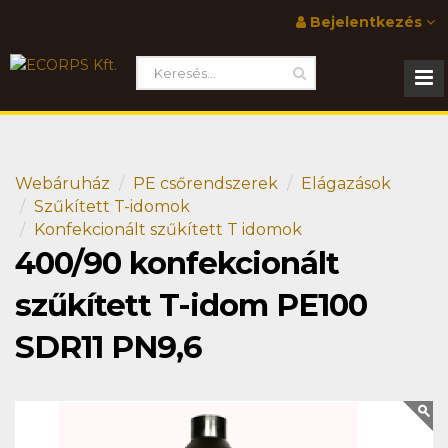
Bejelentkezés
Webáruház
PE csőrendszerek
Elágazások
Szűkített T-idomok
Konfekcionált szűkített T idomok
400/90 konfekcionált
szűkített T-idom PE100
SDR11 PN9,6