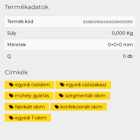
Termékadatok
Termék kód
E0500100400009000110
Súly
0,000 Kg
Méretek
0×0×0 mm
Q
0 db
Címkék
egyedi csőidom
egyedi csőszakasz
műhely gyártás
szegmentált idom
fabrikált idom
konfekcionált idom
egyedi T-idom