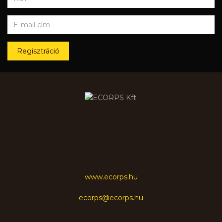
Regisztráció
www.ecorps.hu
ecorps@ecorps.hu