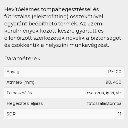
Hevítőelemes tompahegesztéssel és
fűtőszálas (elektrofitting) összekötővel
egyaránt beépíthető termék. Az üzemi
körülmények között készre gyártott és
ellenőrzött szerkezetek növelik a biztonságot
és csökkentik a helyszíni munkavégzést.
Paraméterek
Anyag
PE100
Átmérő (mm)
90, 400
Felhasználás
csatorna, ipari, víz
Hegesztési eljárás
fűtőszálas,tompa
SDR
11