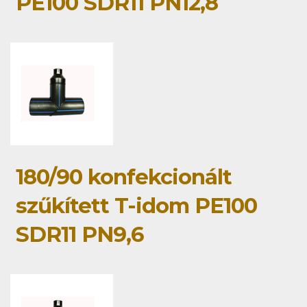
PE100 SDR11 PN12,8
180/90 konfekcionált
szűkített T-idom PE100
SDR11 PN9,6