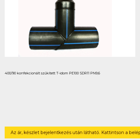
400/90 konfekcionált szűkített T-idom PE100 SDR11 PN9,6
Az ár, készlet bejelentkezés után látható. Kattintson a bel