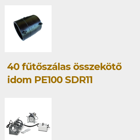
40 fűtőszálas összekötő
idom PE100 SDR11