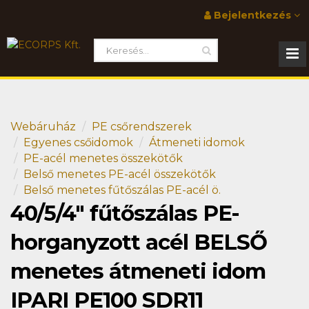
Bejelentkezés
Webáruház
PE csőrendszerek
Egyenes csőidomok
Átmeneti idomok
PE-acél menetes összekötők
Belső menetes PE-acél összekötők
Belső menetes fűtőszálas PE-acél ö.
40/5/4" fűtőszálas PE-
horganyzott acél BELSŐ
menetes átmeneti idom
IPARI PE100 SDR11