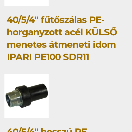
40/5/4" fűtőszálas PE-
horganyzott acél KÜLSŐ
menetes átmeneti idom
IPARI PE100 SDR11
40/5/4" hosszú PE-