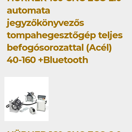
automata
jegyzőkönyvezős
tompahegesztőgép teljes
befogósorozattal (Acél)
40-160 +Bluetooth