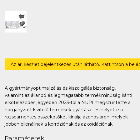
Az ár, készlet bejelentkezés után látható. Kattintson a bel
A gyártmányoptimalizálás és kiszolgálás biztonság,
valamint az állandó és legmagasabb termékminőség iránti
elköteleződés jegyében 2023-tól a NUPI megszüntette a
horganyzott kivitelű termékek gyártását és helyette a
rozsdamentes összekötőket kínálja azonos áron, melyek
jobban ellenállnak a korróziónak és az oxidációnak.
Paraméterek