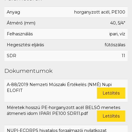
Anyag
horganyzott acél, PE100
Átmérő (mm)
40, 5/4"
Felhasználás
ipari, víz
Hegesztési eljárás
fűtőszálas
SDR
11
Dokumentumok
A-88/2019 Nemzeti Műszaki Értékelés (NMÉ) Nupi
ELOFIT
Letöltés
Méretek hosszú PE-horganyzott acél BELSŐ menetes
átmeneti idom IPARI PE100 SDR11.pdf
Letöltés
NUPI-ECORPS hivatalos forgalmazói nyilatkozat