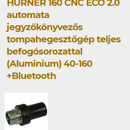
HÜRNER 160 CNC ECO 2.0
automata
jegyzőkönyvezős
tompahegesztőgép teljes
befogósorozattal
(Aluminium) 40-160
+Bluetooth