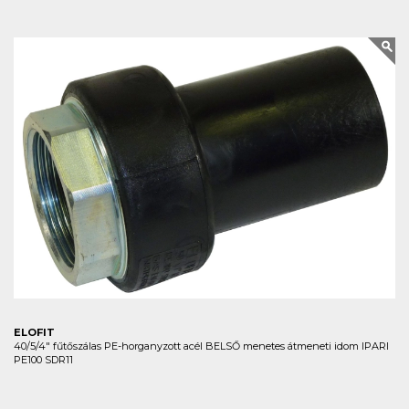
ELOFIT
40/5/4" fűtőszálas PE-horganyzott acél BELSŐ menetes átmeneti idom IPARI
PE100 SDR11