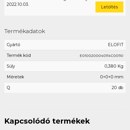
2022.10.03.
Letöltés
Termékadatok
Gyártó
ELOFIT
Termék kód
E0100200040114C00110
Súly
0,380 Kg
Méretek
0×0×0 mm
Q
20 db
Kapcsolódó termékek