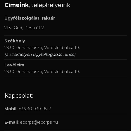
Címeink
, telephelyeink
Ügyfélszolgálat, raktár
2131 Göd, Pesti út 21.
Székhely
2330 Dunaharaszti, Vörösföld utca 19.
(a székhelyen ügyfélfogadás nincs)
Levélcím
2330 Dunaharaszti, Vörösföld utca 19.
Kapcsolat:
Mobil
: +36 30 939 1817
E-mail
:
ecorps@ecorps.hu