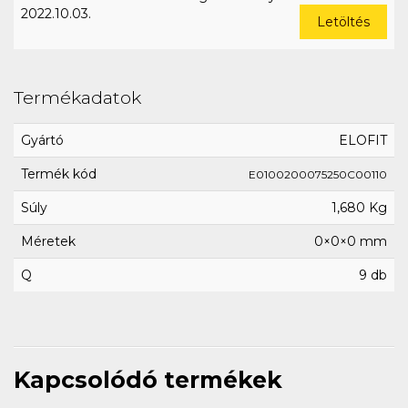
2022.10.03.
Letöltés
Termékadatok
Gyártó
ELOFIT
Termék kód
E0100200075250C00110
Súly
1,680 Kg
Méretek
0×0×0 mm
Q
9 db
Kapcsolódó termékek