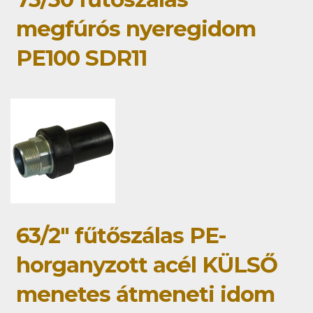
megfúrós nyeregidom
PE100 SDR11
63/2" fűtőszálas PE-
horganyzott acél KÜLSŐ
menetes átmeneti idom