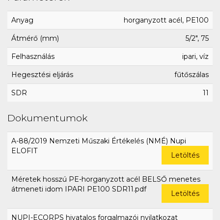
Anyag
horganyzott acél, PE100
Átmérő (mm)
5/2", 75
Felhasználás
ipari, víz
Hegesztési eljárás
fűtőszálas
SDR
11
Dokumentumok
A-88/2019 Nemzeti Műszaki Értékelés (NMÉ) Nupi
ELOFIT
Letöltés
Méretek hosszú PE-horganyzott acél BELSŐ menetes
átmeneti idom IPARI PE100 SDR11.pdf
Letöltés
NUPI-ECORPS hivatalos forgalmazói nyilatkozat