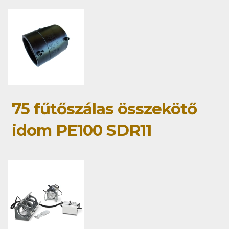
75 fűtőszálas összekötő
idom PE100 SDR11