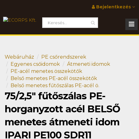
Bejelentkezés
Webáruház
PE csőrendszerek
Egyenes csőidomok
Átmeneti idomok
PE-acél menetes összekötők
Belső menetes PE-acél összekötők
Belső menetes fűtőszálas PE-acél ö.
75/2,5" fűtőszálas PE-
horganyzott acél BELSŐ
menetes átmeneti idom
IPARI PE100 SDR11