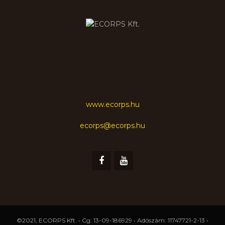
www.ecorps.hu
ecorps@ecorps.hu
©2021, ECORPS Kft. • Cg: 13-09-186929 • Adószám: 11747721-2-13 •