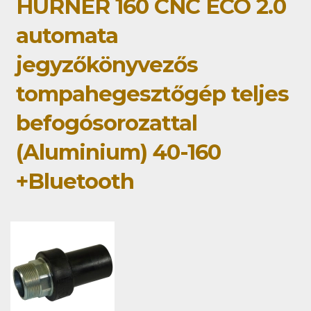
HÜRNER 160 CNC ECO 2.0
automata
jegyzőkönyvezős
tompahegesztőgép teljes
befogósorozattal
(Aluminium) 40-160
+Bluetooth