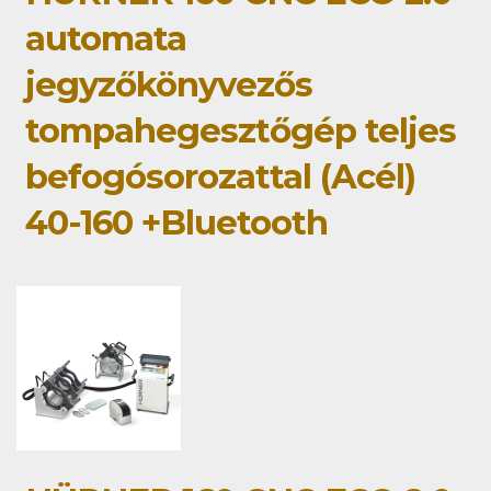
automata
jegyzőkönyvezős
tompahegesztőgép teljes
befogósorozattal (Acél)
40-160 +Bluetooth