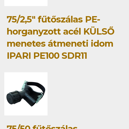
75/2,5" fűtőszálas PE-
horganyzott acél KÜLSŐ
menetes átmeneti idom
IPARI PE100 SDR11
75/50 fűtőszálas