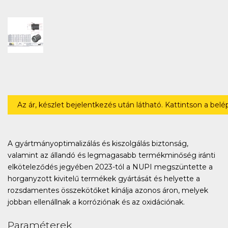
Az ár, készlet bejelentkezés után látható. Kattintson a bel
A gyártmányoptimalizálás és kiszolgálás biztonság,
valamint az állandó és legmagasabb termékminőség iránti
elköteleződés jegyében 2023-tól a NUPI megszüntette a
horganyzott kivitelű termékek gyártását és helyette a
rozsdamentes összekötőket kínálja azonos áron, melyek
jobban ellenállnak a korróziónak és az oxidációnak.
Paraméterek