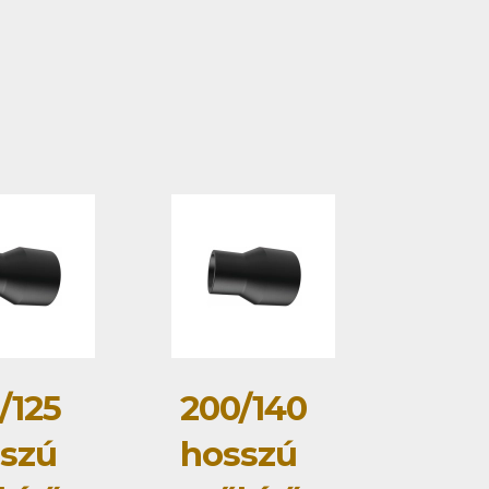
/125
200/140
szú
hosszú