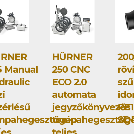
RNER
HÜRNER
200
5 Manual
250 CNC
röv
draulic
ECO 2.0
szű
zi
automata
id
zérlésű
jegyzőkönyvezős
PE1
mpahegesztőgép
tompahegesztőg
SD
jes
teljes