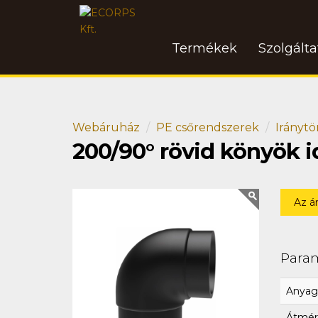
Termékek
Szolgált
Webáruház
PE csőrendszerek
Iránytö
200/90° rövid könyök 
Az á
Para
Anyag
Átmér