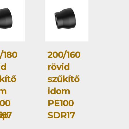
/180
200/160
id
rövid
kítő
szűkítő
om
idom
00
PE100
ép
R17
SDR17