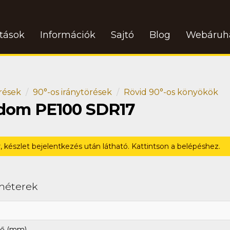
atások
Információk
Sajtó
Blog
Webáruh
rések
90°-os iránytörések
Rövid 90°-os könyökök
idom PE100 SDR17
r, készlet bejelentkezés után látható. Kattintson a belépéshez.
méterek
ő (mm)