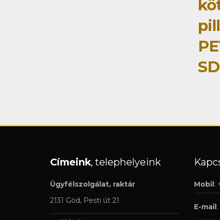
kö
pi
PE
SD
Címeink
, telephelyeink
Kapcs
Ügyfélszolgálat, raktár
Mobil
:
2131 Göd, Pesti út 21.
E-mail
: