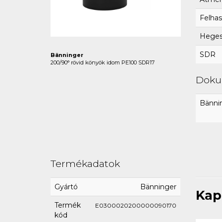
Felhas
Hegesz
SDR
Bänninger
200/90° rövid könyök idom PE100 SDR17
Dok
Bännin
Termékadatok
Gyártó
Bänninger
Kap
Termék
E0300020200000090170
kód