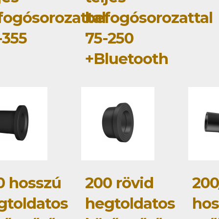
fogósorozattal
befogósorozattal
-355
75-250
+Bluetooth
0 hosszú
200 rövid
200
gtoldatos
hegtoldatos
hos