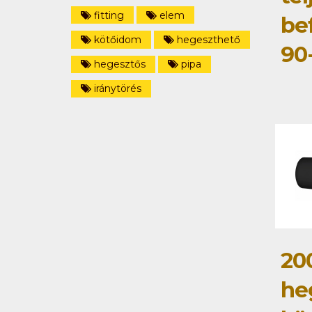
fitting
elem
be
kötőidom
hegeszthető
90
hegesztős
pipa
iránytörés
20
he