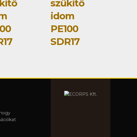
kítő
szűkítő
om
idom
00
PE100
R17
SDR17
 hogy
mációkat