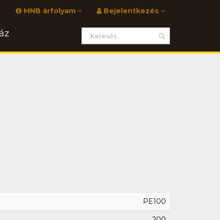
MNB árfolyam
Bejelentkezés
áz
PE100
200