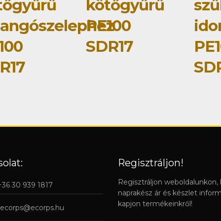
tőgyűrű
kötőgyűrű
szű
llangószelephez
PE100
id
100
SDR17
PE1
R17
SD
olat:
Regisztráljon!
Regisztráljon weboldalunkon,
 +36 30 939 1817
naprakész ár és készlet infor
kapjon termékeinkről!
ecorps@ecorps.hu