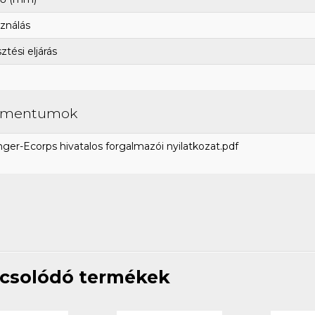
ználás
tési eljárás
umentumok
ger-Ecorps hivatalos forgalmazói nyilatkozat.pdf
csolódó termékek