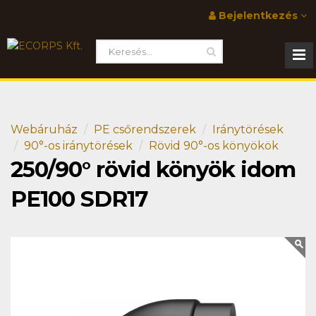
Bejelentkezés
Webáruház
PE csőrendszerek
Iránytörések
90°-os iránytörések
Rövid 90°-os könyökök
250/90° rövid könyök idom
PE100 SDR17