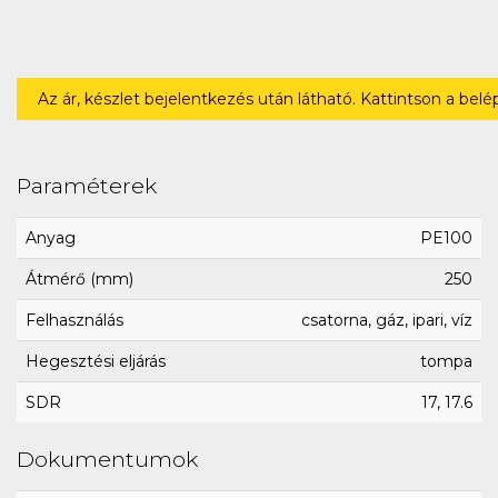
Az ár, készlet bejelentkezés után látható. Kattintson a bel
Paraméterek
Anyag
PE100
Átmérő (mm)
250
Felhasználás
csatorna, gáz, ipari, víz
Hegesztési eljárás
tompa
SDR
17, 17.6
Dokumentumok