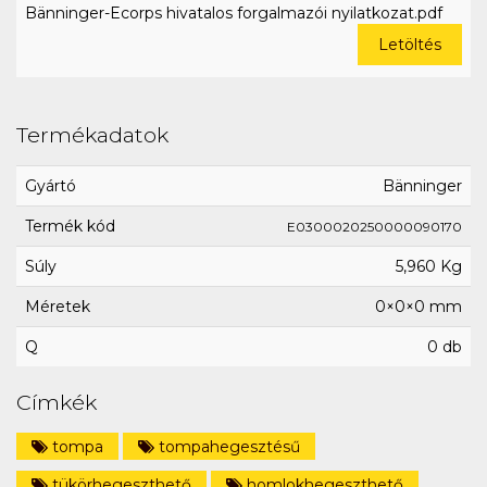
Bänninger-Ecorps hivatalos forgalmazói nyilatkozat.pdf
Letöltés
Termékadatok
Gyártó
Bänninger
Termék kód
E0300020250000090170
Súly
5,960 Kg
Méretek
0×0×0 mm
Q
0 db
Címkék
tompa
tompahegesztésű
tükörhegeszthető
homlokhegeszthető