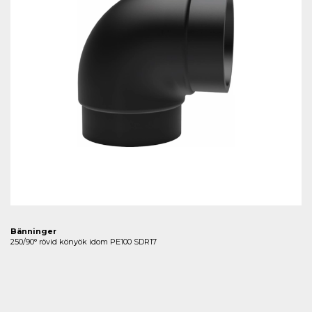
Bänninger
250/90° rövid könyök idom PE100 SDR17