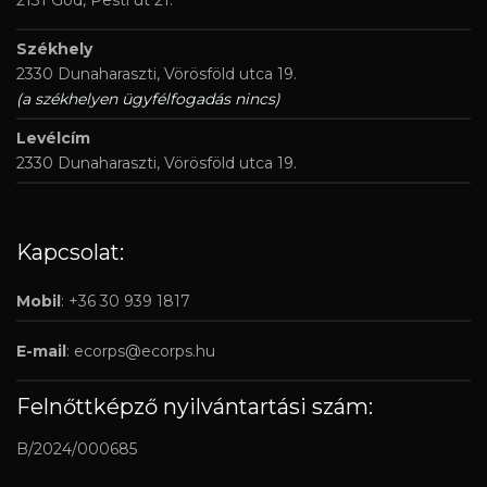
Székhely
2330 Dunaharaszti, Vörösföld utca 19.
(a székhelyen ügyfélfogadás nincs)
Levélcím
2330 Dunaharaszti, Vörösföld utca 19.
Kapcsolat:
Mobil
: +36 30 939 1817
E-mail
:
ecorps@ecorps.hu
Felnőttképző nyilvántartási szám:
B/2024/000685