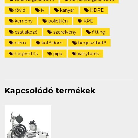
rövid
ív
kanyar
HDPE
kemény
polietilén
KPE
csatlakozó
szerelvény
fitting
elem
kötőidom
hegeszthető
hegesztős
pipa
iránytörés
Kapcsolódó termékek