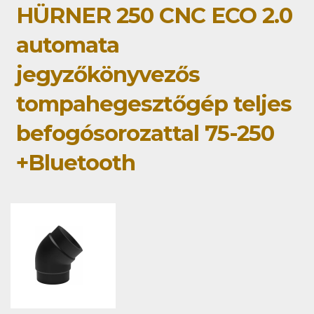
HÜRNER 250 CNC ECO 2.0
automata
jegyzőkönyvezős
tompahegesztőgép teljes
befogósorozattal 75-250
+Bluetooth