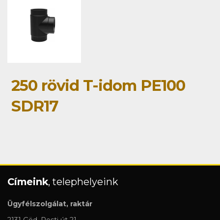
250 rövid T-idom PE100
SDR17
Címeink
, telephelyeink
Ügyfélszolgálat, raktár
2131 Göd, Pesti út 21.