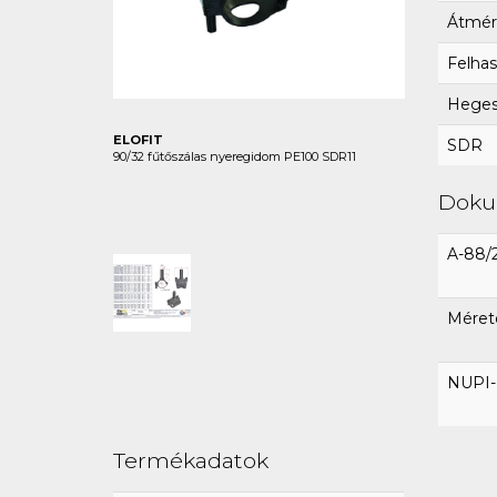
Átmér
Felhas
Hegesz
ELOFIT
SDR
90/32 fűtőszálas nyeregidom PE100 SDR11
Dok
A-88/
Méret
NUPI-E
Termékadatok