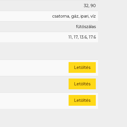
32, 90
csatorna, gáz, ipari, víz
fűtőszálas
11, 17, 13.6, 17.6
Letöltés
Letöltés
Letöltés