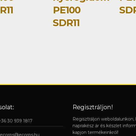
R11
PE100
SDR
SDR11
olat:
Regisztráljon!
Regisztráljon weboldalunkon,
 +36 30 939 1817
naprakész ár és készlet infor
kapjon termékeinkről!
ecorps@ecorps.hu