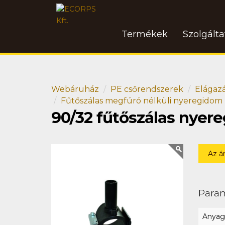
Termékek
Szolgált
Webáruház
PE csőrendszerek
Elágaz
Fűtőszálas megfúró nélküli nyeregidom
90/32 fűtőszálas nyer
Az á
Para
Anyag