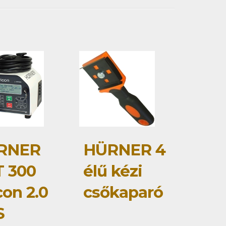
RNER
HÜRNER 4
 300
élű kézi
con 2.0
csőkaparó
S