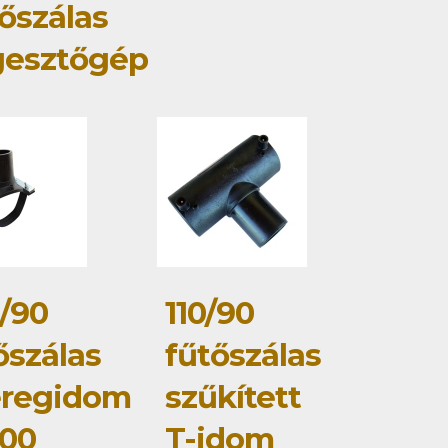
őszálas
gesztőgép
/90
110/90
őszálas
fűtőszálas
eregidom
szűkített
00
T-idom