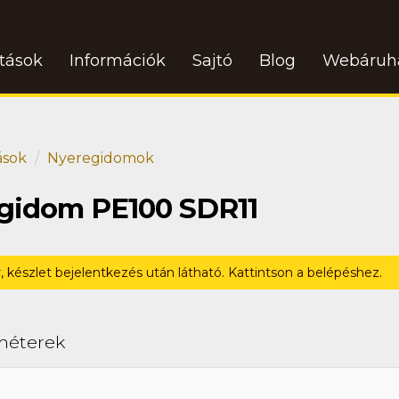
atások
Információk
Sajtó
Blog
Webáruh
ások
Nyeregidomok
egidom PE100 SDR11
r, készlet bejelentkezés után látható. Kattintson a belépéshez.
méterek