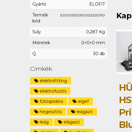
Gyártó
ELOFIT
Kap
Termék
E0100130090003200110
kód
Súly
0,287 Kg
Méretek
0×0×0 mm
Q
30 db
Címkék
elektrofitting
HÜ
elektrofúziós
HS
fűtőspirálos
elgef
Pri
hegesztős
leágazó
Bl
leág
elágazó