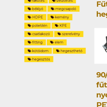
rákötés
beültetés
Fű
béklyó
megcsapoló
he
HDPE
kemény
polietilén
KPE
csatlakozó
szerelvény
fitting
elem
kötőidom
hegeszthető
hegesztős
90
fű
ny
PE