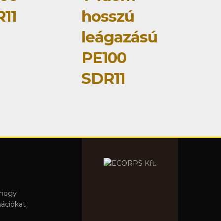
11
hosszú
leágazású
PE100
SDR11
 hogy
mációkat