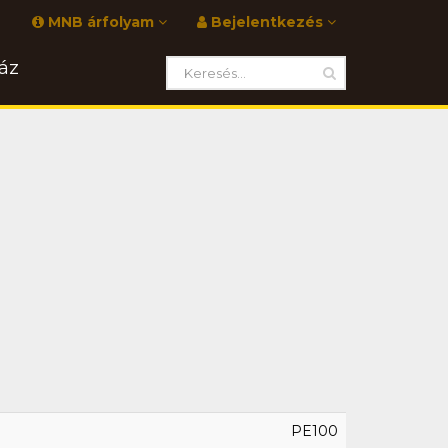
MNB árfolyam
Bejelentkezés
áz
PE100