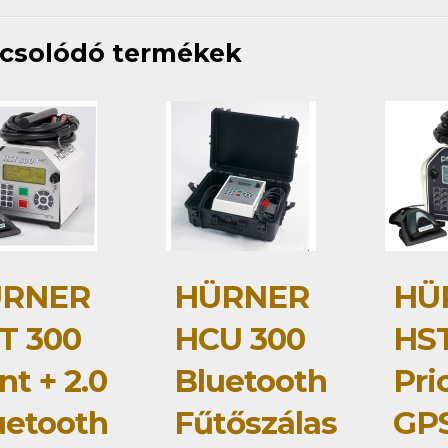
csolódó termékek
RNER
HÜRNER
HÜ
T 300
HCU 300
HST
nt + 2.0
Bluetooth
Pri
uetooth
Fűtőszálas
GP