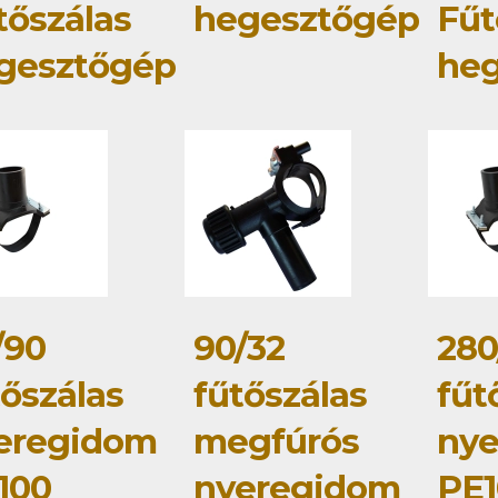
tőszálas
hegesztőgép
Fűt
gesztőgép
he
/90
90/32
280
tőszálas
fűtőszálas
fűt
eregidom
megfúrós
ny
100
nyeregidom
PE1