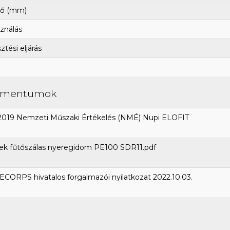
ő (mm)
ználás
tési eljárás
umentumok
2019 Nemzeti Műszaki Értékelés (NMÉ) Nupi ELOFIT
ek fűtőszálas nyeregidom PE100 SDR11.pdf
CORPS hivatalos forgalmazói nyilatkozat 2022.10.03.