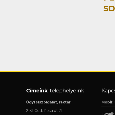
SD
Címeink
, telephelyeink
Kapcs
Ügyfélszolgálat, raktár
Mobil
:
2131 Göd, Pesti út 21.
E-mail
: