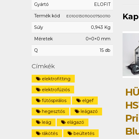
Gyártó
ELOFIT
Kap
Termék kód
E0100130110007500110
Súly
0,943 Kg
Méretek
0×0×0 mm
Q
15 db
Címkék
elektrofitting
HÜ
elektrofúziós
fűtőspirálos
elgef
HS
hegesztős
leágazó
Pri
leág
elágazó
Bl
rákötés
beültetés