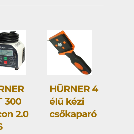
RNER
HÜRNER 4
 300
élű kézi
con 2.0
csőkaparó
S