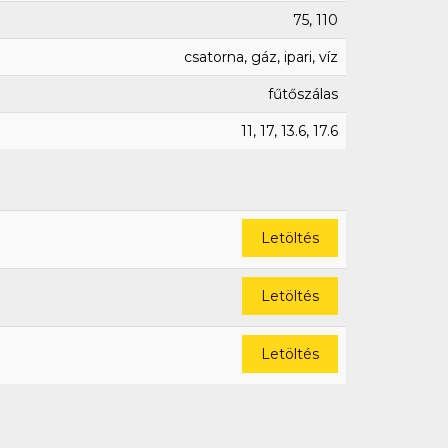
75, 110
csatorna, gáz, ipari, víz
fűtőszálas
11, 17, 13.6, 17.6
Letöltés
Letöltés
Letöltés