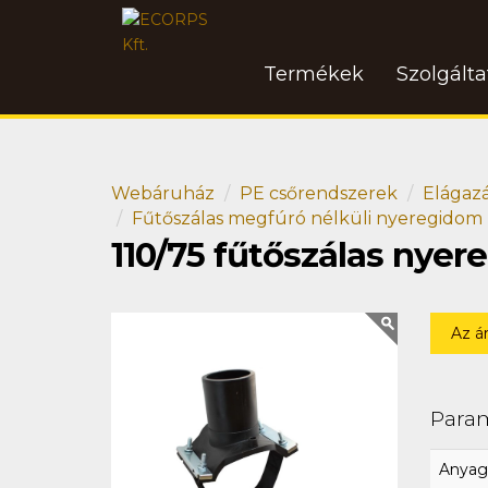
Termékek
Szolgált
Webáruház
PE csőrendszerek
Elágaz
Fűtőszálas megfúró nélküli nyeregidom
110/75 fűtőszálas nye
Az á
Para
Anyag