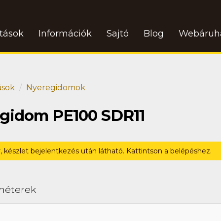
atások
Információk
Sajtó
Blog
Webáruh
ások
Nyeregidomok
regidom PE100 SDR11
r, készlet bejelentkezés után látható. Kattintson a belépéshez.
méterek