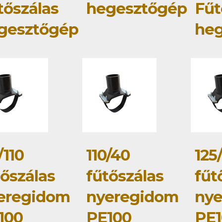
tőszálas
hegesztőgép
Fűt
gesztőgép
he
/110
110/40
125
tőszálas
fűtőszálas
fűt
eregidom
nyeregidom
ny
100
PE100
PE1