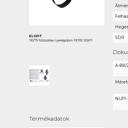
Átmér
Felhas
Hegesz
ELOFIT
SDR
110/75 fűtőszálas nyeregidom PE100 SDR11
Dok
A-88/
Méret
NUPI-E
Termékadatok