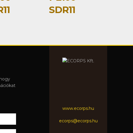
11
SDR11
 hogy
mációkat
www.ecorps.hu
ecorps@ecorps.hu