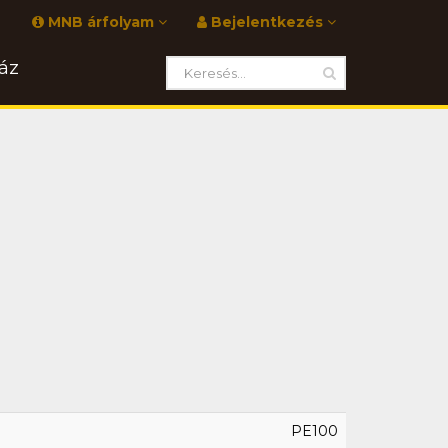
MNB árfolyam
Bejelentkezés
áz
PE100