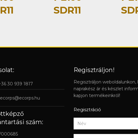
R11
SDR11
SDR
olat:
Regisztráljon!
Regisztráljon weboldalunkon,
 +36 30 939 1817
naprakész ár és készlet infor
kapjon termékeinkről!
ecorps@ecorps.hu
Regisztráció
őttképző
ántartási szám:
/000685