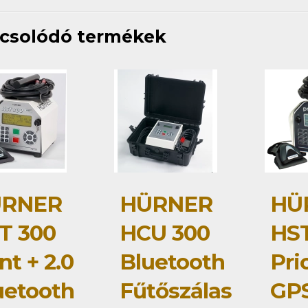
csolódó termékek
RNER
HÜRNER
HÜ
T 300
HCU 300
HST
nt + 2.0
Bluetooth
Pri
uetooth
Fűtőszálas
GP