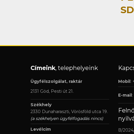
SD
Címeink
, telephelyeink
Kapcs
Ügyfélszolgálat, raktár
Mobil
:
2131 Göd, Pesti út 21.
E-mail
:
Székhely
Feln
2330 Dunaharaszti, Vörösföld utca 19.
nyilv
(a székhelyen ügyfélfogadás nincs)
Levélcím
B/2024