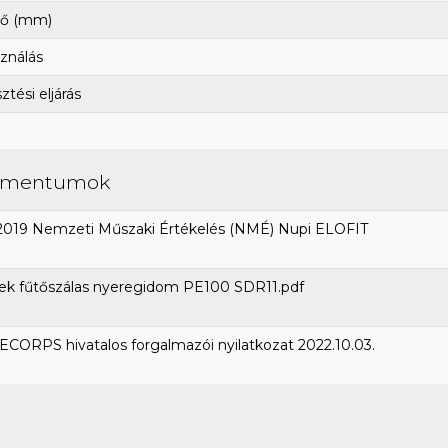
ő (mm)
ználás
tési eljárás
umentumok
2019 Nemzeti Műszaki Értékelés (NMÉ) Nupi ELOFIT
ek fűtőszálas nyeregidom PE100 SDR11.pdf
CORPS hivatalos forgalmazói nyilatkozat 2022.10.03.