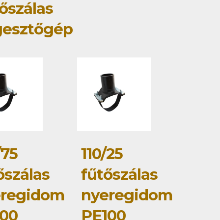
őszálas
gesztőgép
/75
110/25
őszálas
fűtőszálas
eregidom
nyeregidom
00
PE100