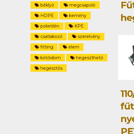
Fű
béklyó
megcsapoló
he
HDPE
kemény
polietilén
KPE
csatlakozó
szerelvény
fitting
elem
kötőidom
hegeszthető
hegesztős
110
fű
ny
PE