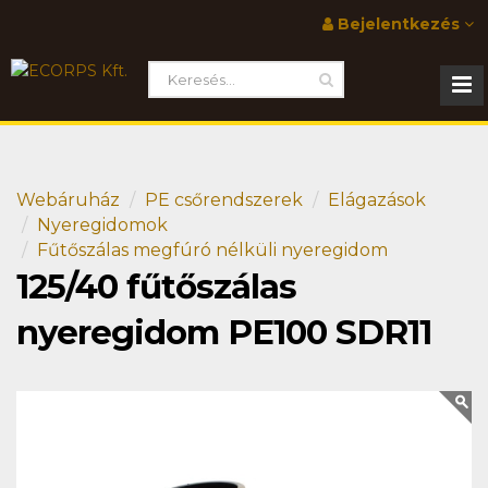
Bejelentkezés
Webáruház
PE csőrendszerek
Elágazások
Nyeregidomok
Fűtőszálas megfúró nélküli nyeregidom
125/40 fűtőszálas
nyeregidom PE100 SDR11