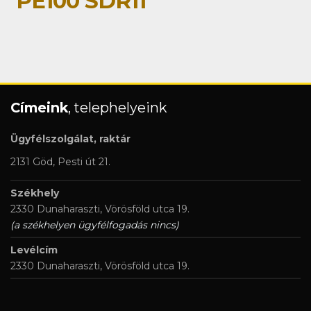
PE100 SDR11
Címeink
, telephelyeink
Ügyfélszolgálat, raktár
2131 Göd, Pesti út 21.
Székhely
2330 Dunaharaszti, Vörösföld utca 19.
(a székhelyen ügyfélfogadás nincs)
Levélcím
2330 Dunaharaszti, Vörösföld utca 19.