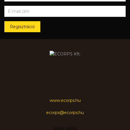
Regisztráció
www.ecorps.hu
ecorps@ecorps.hu