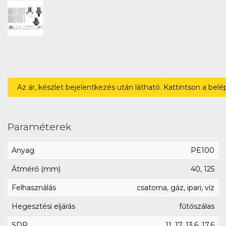
Az ár, készlet bejelentkezés után látható. Kattintson a bel
Paraméterek
Anyag
PE100
Átmérő (mm)
40, 125
Felhasználás
csatorna, gáz, ipari, víz
Hegesztési eljárás
fűtőszálas
SDR
11, 17, 13.6, 17.6