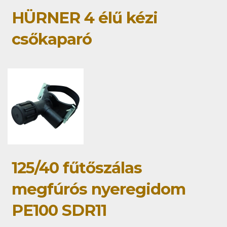
HÜRNER 4 élű kézi
csőkaparó
125/40 fűtőszálas
megfúrós nyeregidom
PE100 SDR11