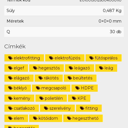
Termék kód
E0100130125004000110
Súly
0,487 Kg
Méretek
0×0×0 mm
Q
30 db
Címkék
elektrofitting
elektrofúziós
fűtőspirálos
elgef
hegesztős
leágazó
leág
elágazó
rákötés
beültetés
béklyó
megcsapoló
HDPE
kemény
polietilén
KPE
csatlakozó
szerelvény
fitting
elem
kötőidom
hegeszthető