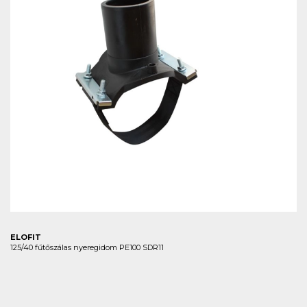
ELOFIT
125/40 fűtőszálas nyeregidom PE100 SDR11