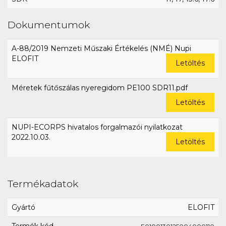
Dokumentumok
A-88/2019 Nemzeti Műszaki Értékelés (NMÉ) Nupi
ELOFIT
Letöltés
Méretek fűtőszálas nyeregidom PE100 SDR11.pdf
Letöltés
NUPI-ECORPS hivatalos forgalmazói nyilatkozat
2022.10.03.
Letöltés
Termékadatok
Gyártó
ELOFIT