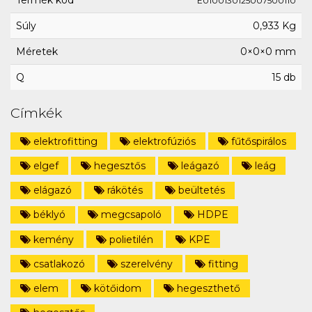
Termék kód
E0100130125007500110
Súly
0,933 Kg
Méretek
0×0×0 mm
Q
15 db
Címkék
elektrofitting
elektrofúziós
fűtőspirálos
elgef
hegesztős
leágazó
leág
elágazó
rákötés
beültetés
béklyó
megcsapoló
HDPE
kemény
polietilén
KPE
csatlakozó
szerelvény
fitting
elem
kötőidom
hegeszthető