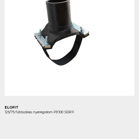
ELOFIT
125/75 fűtőszálas nyeregidom PE100 SDR11