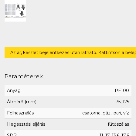
Az ár, készlet bejelentkezés után látható. Kattintson a bel
Paraméterek
Anyag
PE100
Átmérő (mm)
75, 125
Felhasználás
csatorna, gáz, ipari, víz
Hegesztési eljárás
fűtőszálas
SDR
11, 17, 13.6, 17.6