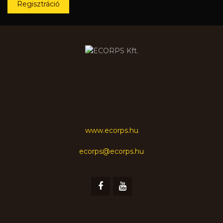
Regisztráció
www.ecorps.hu
ecorps@ecorps.hu