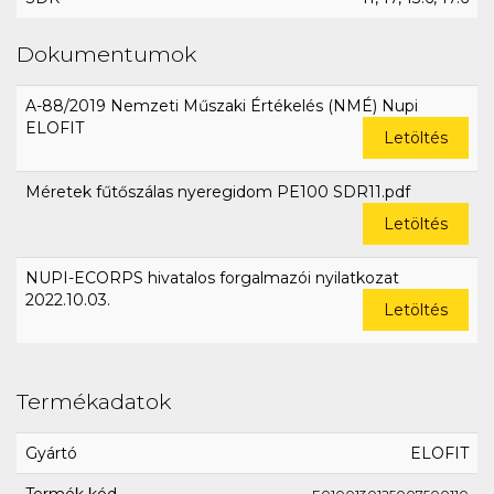
Dokumentumok
A-88/2019 Nemzeti Műszaki Értékelés (NMÉ) Nupi
ELOFIT
Letöltés
Méretek fűtőszálas nyeregidom PE100 SDR11.pdf
Letöltés
NUPI-ECORPS hivatalos forgalmazói nyilatkozat
2022.10.03.
Letöltés
Termékadatok
Gyártó
ELOFIT