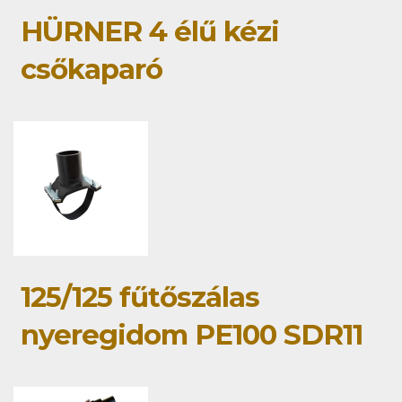
HÜRNER 4 élű kézi
csőkaparó
125/125 fűtőszálas
nyeregidom PE100 SDR11