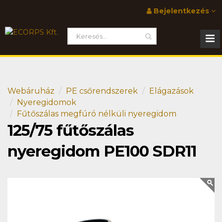
Bejelentkezés
Webáruház
PE csőrendszerek
Elágazások
Nyeregidomok
Fűtőszálas megfúró nélküli nyeregidom
125/75 fűtőszálas
nyeregidom PE100 SDR11