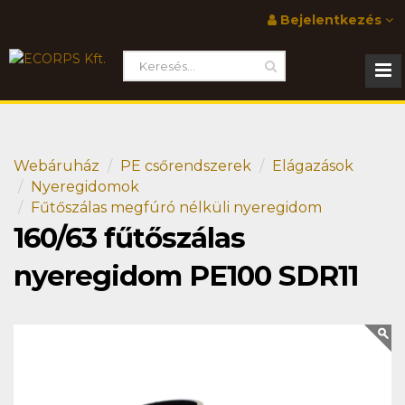
Bejelentkezés
Webáruház
PE csőrendszerek
Elágazások
Nyeregidomok
Fűtőszálas megfúró nélküli nyeregidom
160/63 fűtőszálas
nyeregidom PE100 SDR11