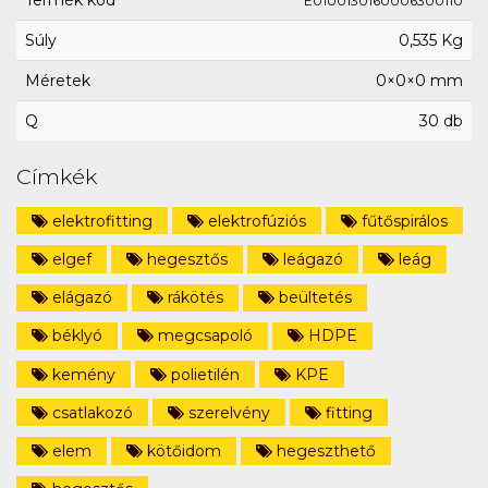
Termék kód
E0100130160006300110
Súly
0,535 Kg
Méretek
0×0×0 mm
Q
30 db
Címkék
elektrofitting
elektrofúziós
fűtőspirálos
elgef
hegesztős
leágazó
leág
elágazó
rákötés
beültetés
béklyó
megcsapoló
HDPE
kemény
polietilén
KPE
csatlakozó
szerelvény
fitting
elem
kötőidom
hegeszthető