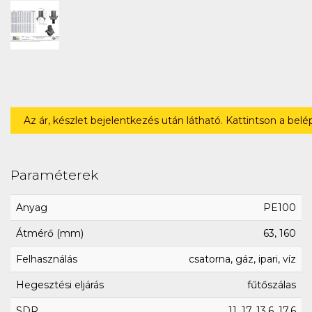
Az ár, készlet bejelentkezés után látható. Kattintson a bel
Paraméterek
Anyag
PE100
Átmérő (mm)
63, 160
Felhasználás
csatorna, gáz, ipari, víz
Hegesztési eljárás
fűtőszálas
SDR
11, 17, 13.6, 17.6