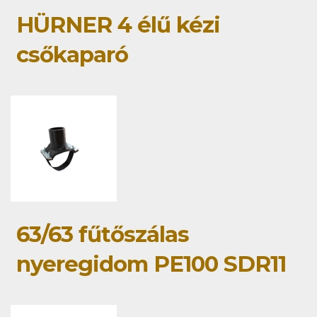
HÜRNER 4 élű kézi
csőkaparó
63/63 fűtőszálas
nyeregidom PE100 SDR11