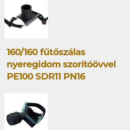
160/160 fűtőszálas
nyeregidom szorítóövvel
PE100 SDR11 PN16