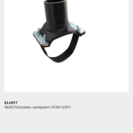
ELOFIT
160/63 fűtőszálas nyeregidom PE100 SDR11