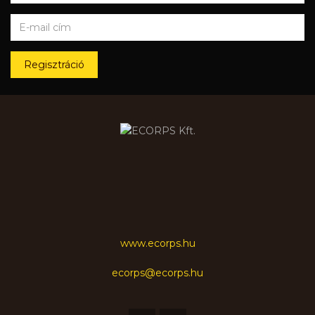
Regisztráció
www.ecorps.hu
ecorps@ecorps.hu