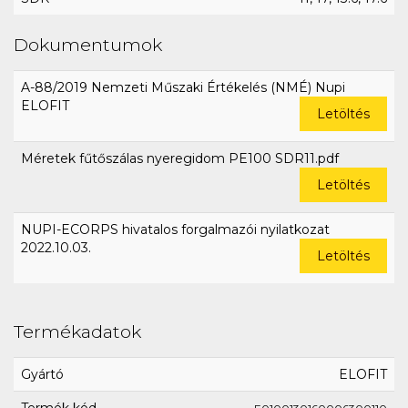
Dokumentumok
A-88/2019 Nemzeti Műszaki Értékelés (NMÉ) Nupi
ELOFIT
Letöltés
Méretek fűtőszálas nyeregidom PE100 SDR11.pdf
Letöltés
NUPI-ECORPS hivatalos forgalmazói nyilatkozat
2022.10.03.
Letöltés
Termékadatok
Gyártó
ELOFIT