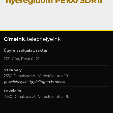
nyeregidom PE100 SDR11
Címeink
, telephelyeink
Ügyfélszolgálat, raktár
2131 Göd, Pesti út 21.
Székhely
2330 Dunaharaszti, Vörösföld utca 19.
(a székhelyen ügyfélfogadás nincs)
Levélcím
2330 Dunaharaszti, Vörösföld utca 19.