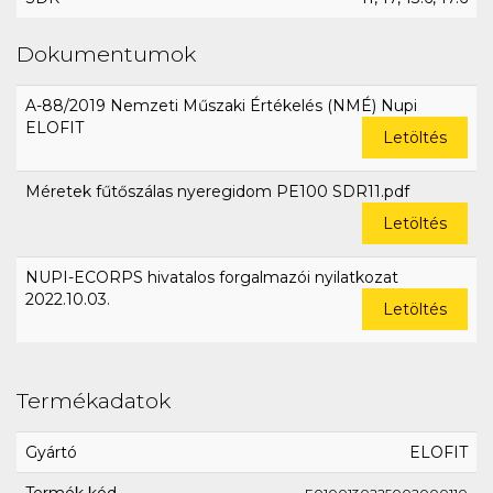
Dokumentumok
A-88/2019 Nemzeti Műszaki Értékelés (NMÉ) Nupi
ELOFIT
Letöltés
Méretek fűtőszálas nyeregidom PE100 SDR11.pdf
Letöltés
NUPI-ECORPS hivatalos forgalmazói nyilatkozat
2022.10.03.
Letöltés
Termékadatok
Gyártó
ELOFIT