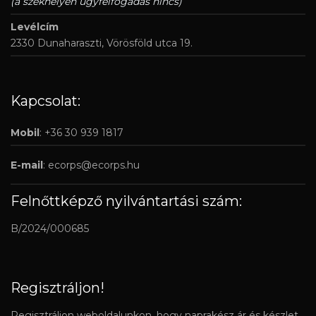
(a székhelyen ügyfélfogadás nincs)
Levélcím
2330 Dunaharaszti, Vörösföld utca 19.
Kapcsolat:
Mobil
: +36 30 939 1817
E-mail
:
ecorps@ecorps.hu
Felnőttképző nyilvántartási szám:
B/2024/000685
Regisztráljon!
Regisztráljon weboldalunkon, hogy naprakész ár és készlet