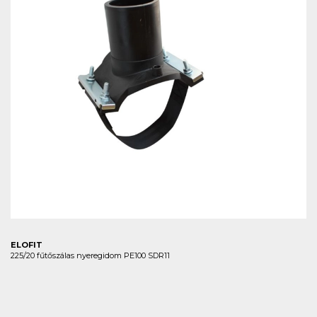
ELOFIT
225/20 fűtőszálas nyeregidom PE100 SDR11