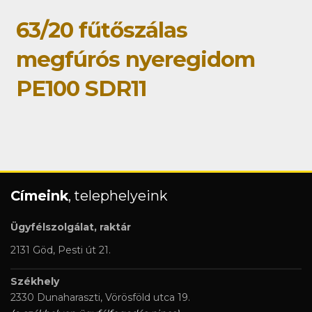
63/20 fűtőszálas
megfúrós nyeregidom
PE100 SDR11
Címeink
, telephelyeink
Ügyfélszolgálat, raktár
2131 Göd, Pesti út 21.
Székhely
2330 Dunaharaszti, Vörösföld utca 19.