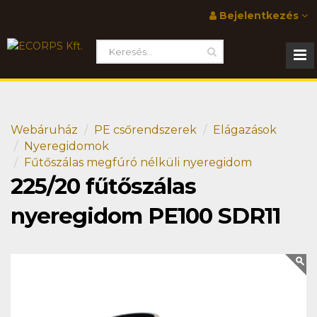
Bejelentkezés
Webáruház
PE csőrendszerek
Elágazások
Nyeregidomok
Fűtőszálas megfúró nélküli nyeregidom
225/20 fűtőszálas
nyeregidom PE100 SDR11