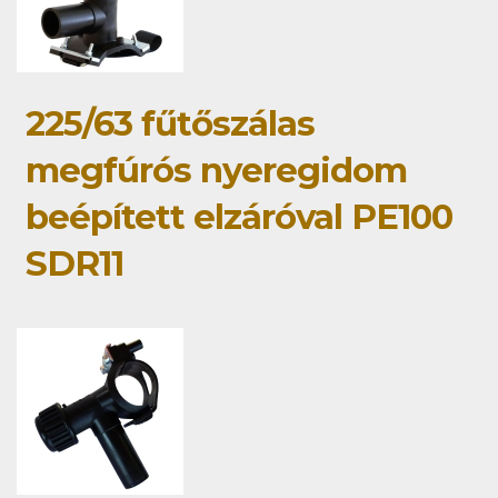
225/63 fűtőszálas
megfúrós nyeregidom
beépített elzáróval PE100
SDR11