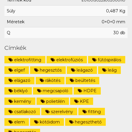
Termék kód
E0100130225002000110
Súly
0,487 Kg
Méretek
0×0×0 mm
Q
30 db
Címkék
elektrofitting
elektrofúziós
fűtőspirálos
elgef
hegesztős
leágazó
leág
elágazó
rákötés
beültetés
béklyó
megcsapoló
HDPE
kemény
polietilén
KPE
csatlakozó
szerelvény
fitting
elem
kötőidom
hegeszthető