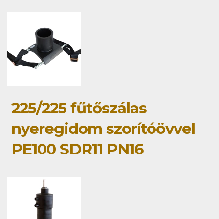
225/225 fűtőszálas
nyeregidom szorítóövvel
PE100 SDR11 PN16