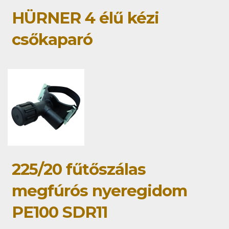
HÜRNER 4 élű kézi
csőkaparó
225/20 fűtőszálas
megfúrós nyeregidom
PE100 SDR11