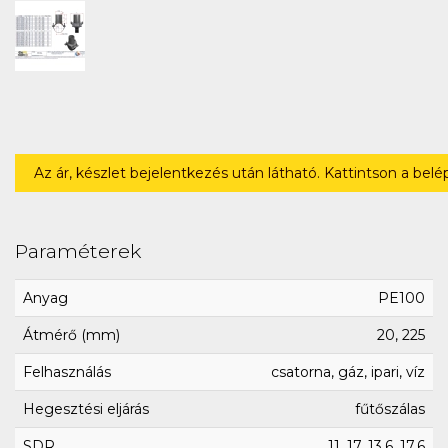
Az ár, készlet bejelentkezés után látható. Kattintson a bel
Paraméterek
Anyag
PE100
Átmérő (mm)
20, 225
Felhasználás
csatorna, gáz, ipari, víz
Hegesztési eljárás
fűtőszálas
SDR
11, 17, 13.6, 17.6