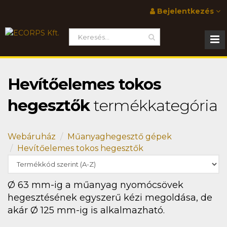
Bejelentkezés
Hevítőelemes tokos
hegesztők
termékkategória
Webáruház
Műanyaghegesztő gépek
Hevítőelemes tokos hegesztők
Ø 63 mm-ig a műanyag nyomócsövek
hegesztésének egyszerű kézi megoldása, de
akár Ø 125 mm-ig is alkalmazható.