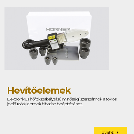
Hevítőelemek
Elektronikus hőfokszabályzású minőségi szerszámok a tokos
(polifúziós) idomok hibátlan beépítéséhez.
Tovább