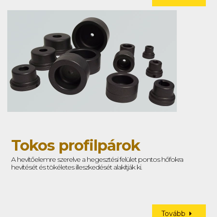
Tokos profilpárok
A hevítőelemre szerelve a hegesztési felület pontos hőfokra
hevítését és tökéletes illeszkedését alakítják ki.
Tovább