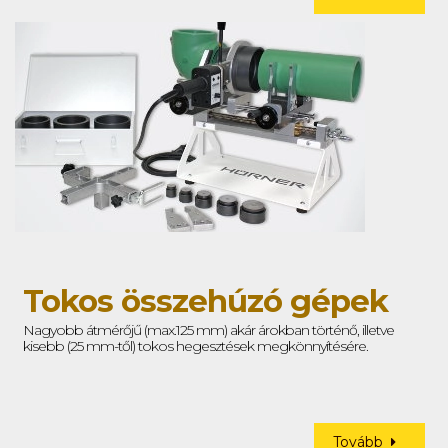
Tokos összehúzó gépek
Nagyobb átmérőjű (max.125 mm) akár árokban történő, illetve
kisebb (25 mm-től) tokos hegesztések megkönnyítésére.
Tovább