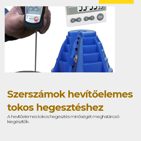
Szerszámok hevítőelemes
tokos hegesztéshez
A hevítőelemes tokos hegesztés minőségét meghatározó
kiegészítők.