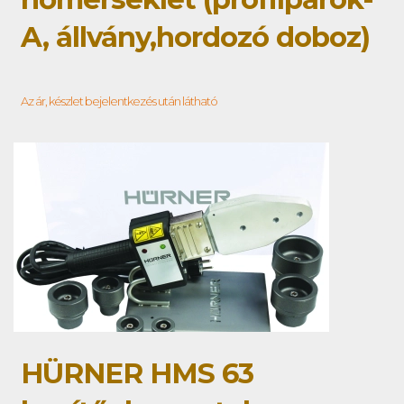
A, állvány,hordozó doboz)
Az ár, készlet bejelentkezés után látható
HÜRNER HMS 63