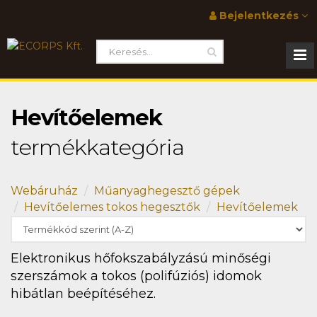
Bejelentkezés
Hevítőelemek
termékkategória
Webáruház
Műanyaghegesztő gépek
Hevítőelemes tokos hegesztők
Hevítőelemek
Elektronikus hőfokszabályzású minőségi
szerszámok a tokos (polifúziós) idomok
hibátlan beépítéséhez.