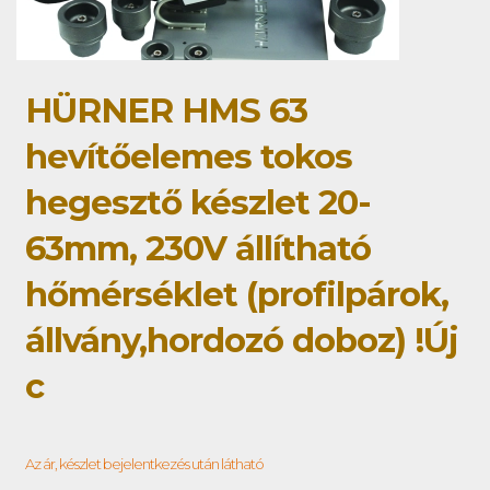
HÜRNER HMS 63
hevítőelemes tokos
hegesztő készlet 20-
63mm, 230V állítható
hőmérséklet (profilpárok,
állvány,hordozó doboz) !Új
c
Az ár, készlet bejelentkezés után látható