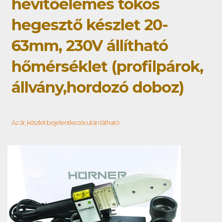
hevítőelemes tokos
hegesztő készlet 20-
63mm, 230V állítható
hőmérséklet (profilpárok,
állvány,hordozó doboz)
Az ár, készlet bejelentkezés után látható