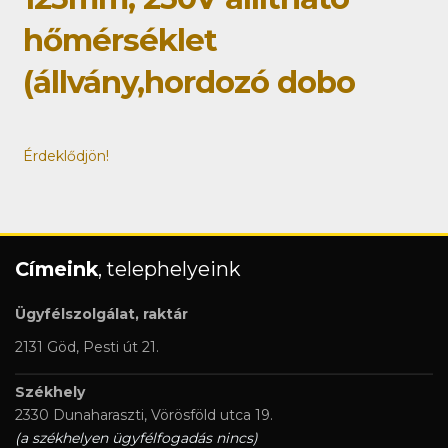
hőmérséklet
(állvány,hordozó dobo
Érdeklődjön!
Címeink
, telephelyeink
Ügyfélszolgálat, raktár
2131 Göd, Pesti út 21.
Székhely
2330 Dunaharaszti, Vörösföld utca 19.
(a székhelyen ügyfélfogadás nincs)