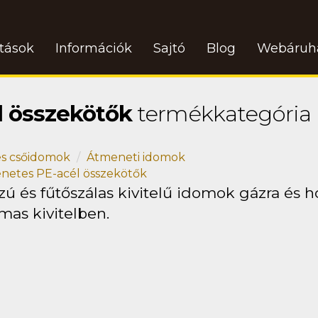
atások
Információk
Sajtó
Blog
Webáruh
l összekötők
termékkategória
s csőidomok
Átmeneti idomok
netes PE-acél összekötők
ú és fűtőszálas kivitelű idomok gázra és ho
mas kivitelben.