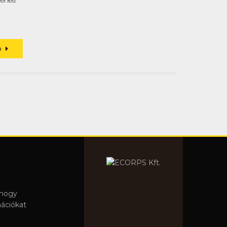
eneti
bb
 hogy
mációkat