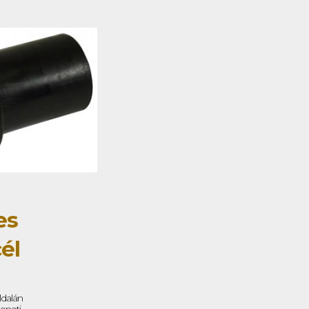
es
él
ldalán