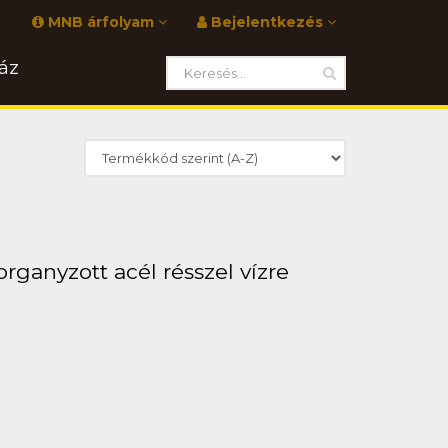
MNB árfolyam
Bejelentkezés
áz
rganyzott acél résszel vízre