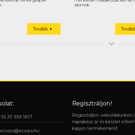
enetes átmeneti gázipari
menetesen csatlakoztatható átm
.
idomok.
Tovább
Tová
olat:
Regisztráljon!
Regisztráljon weboldalunkon,
 +36 30 939 1817
naprakész ár és készlet infor
kapjon termékeinkről!
ecorps@ecorps.hu