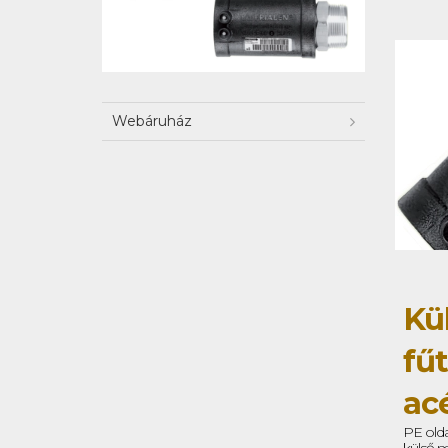
Webáruház
Kü
fű
acé
PE oldal