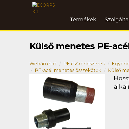
Termékek
Szolgált
Külső menetes PE-acé
Webáruház
PE csőrendszerek
Egyene
PE-acél menetes összekötők
Külső me
Hossz
alkal