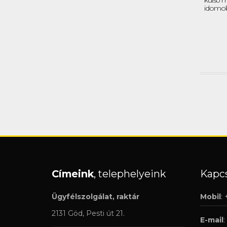
külső m
idomok
Címeink
, telephelyeink
Kapcs
Ügyfélszolgálat, raktár
Mobil
:
2131 Göd, Pesti út 21.
E-mail
: