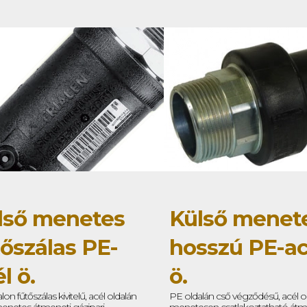
lső menetes
Külső menet
tőszálas PE-
hosszú PE-ac
l ö.
ö.
on fűtőszálas kivitelű, acél oldalán
PE oldalán cső végződésű, acél o