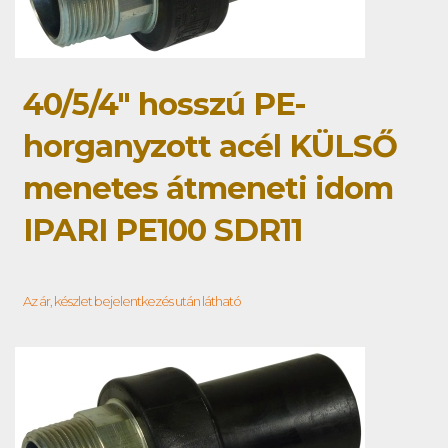
40/5/4" hosszú PE-
horganyzott acél KÜLSŐ
menetes átmeneti idom
IPARI PE100 SDR11
Az ár, készlet bejelentkezés után látható