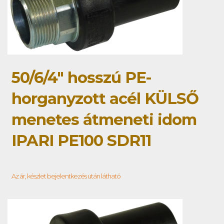
50/6/4" hosszú PE-
horganyzott acél KÜLSŐ
menetes átmeneti idom
IPARI PE100 SDR11
Az ár, készlet bejelentkezés után látható