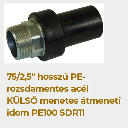
75/2,5" hosszú PE-
rozsdamentes acél
KÜLSŐ menetes átmeneti
idom PE100 SDR11