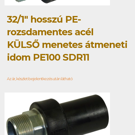
32/1" hosszú PE-
rozsdamentes acél
KÜLSŐ menetes átmeneti
idom PE100 SDR11
Az ár, készlet bejelentkezés után látható