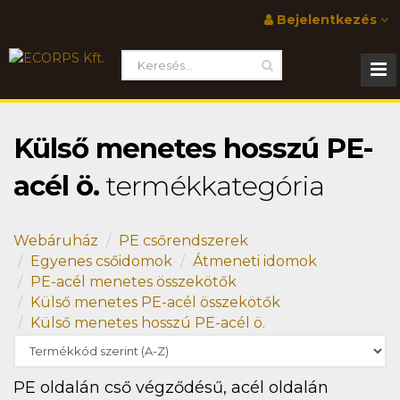
Bejelentkezés
Külső menetes hosszú PE-
acél ö.
termékkategória
Webáruház
PE csőrendszerek
Egyenes csőidomok
Átmeneti idomok
PE-acél menetes összekötők
Külső menetes PE-acél összekötők
Külső menetes hosszú PE-acél ö.
PE oldalán cső végződésű, acél oldalán