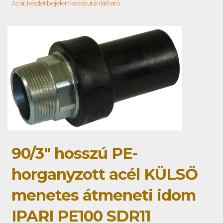
Az ár, készlet bejelentkezés után látható
90/3" hosszú PE-
horganyzott acél KÜLSŐ
menetes átmeneti idom
IPARI PE100 SDR11