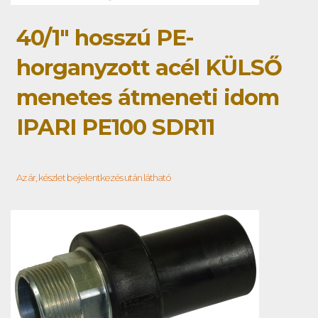
40/1" hosszú PE-
horganyzott acél KÜLSŐ
menetes átmeneti idom
IPARI PE100 SDR11
Az ár, készlet bejelentkezés után látható