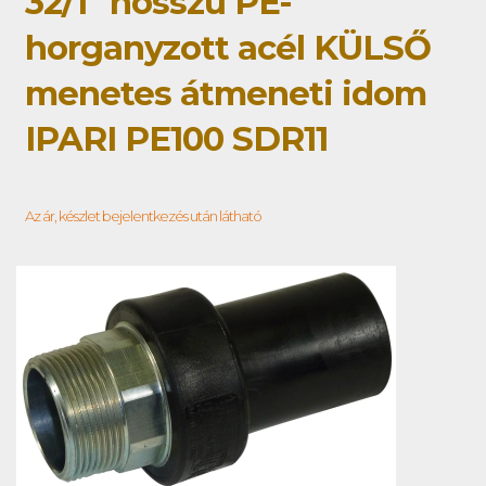
32/1" hosszú PE-
horganyzott acél KÜLSŐ
menetes átmeneti idom
IPARI PE100 SDR11
Az ár, készlet bejelentkezés után látható