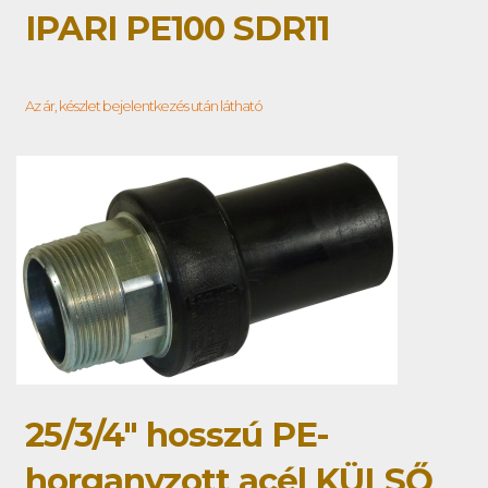
IPARI PE100 SDR11
Az ár, készlet bejelentkezés után látható
25/3/4" hosszú PE-
horganyzott acél KÜLSŐ