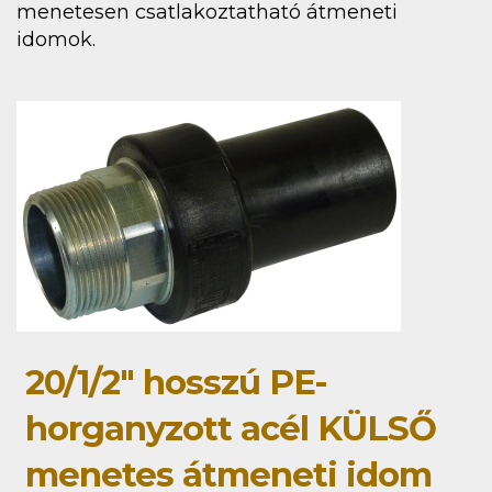
menetesen csatlakoztatható átmeneti
idomok.
20/1/2" hosszú PE-
horganyzott acél KÜLSŐ
menetes átmeneti idom