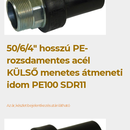
50/6/4" hosszú PE-
rozsdamentes acél
KÜLSŐ menetes átmeneti
idom PE100 SDR11
Az ár, készlet bejelentkezés után látható