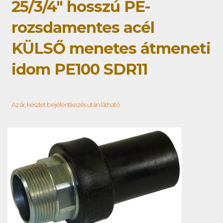
25/3/4" hosszú PE-
rozsdamentes acél
KÜLSŐ menetes átmeneti
idom PE100 SDR11
Az ár, készlet bejelentkezés után látható