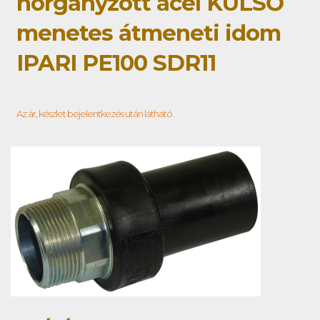
horganyzott acél KÜLSŐ
menetes átmeneti idom
IPARI PE100 SDR11
Az ár, készlet bejelentkezés után látható