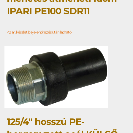
IPARI PE100 SDR11
Az ár, készlet bejelentkezés után látható
125/4" hosszú PE-