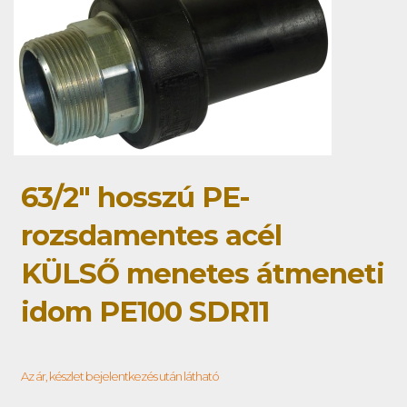
63/2" hosszú PE-
rozsdamentes acél
KÜLSŐ menetes átmeneti
idom PE100 SDR11
Az ár, készlet bejelentkezés után látható