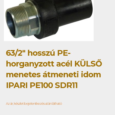
63/2" hosszú PE-
horganyzott acél KÜLSŐ
menetes átmeneti idom
IPARI PE100 SDR11
Az ár, készlet bejelentkezés után látható