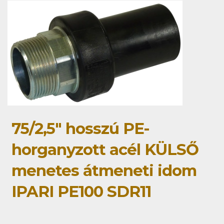
75/2,5" hosszú PE-
horganyzott acél KÜLSŐ
menetes átmeneti idom
IPARI PE100 SDR11