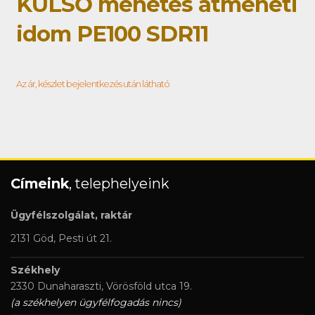
KÜLSŐ menetes átmeneti
idom PE100 SDR11
Az ár, készlet bejelentkezés után látható
Címeink
, telephelyeink
Ügyfélszolgálat, raktár
2131 Göd, Pesti út 21.
Székhely
2330 Dunaharaszti, Vörösföld utca 19.
(a székhelyen ügyfélfogadás nincs)