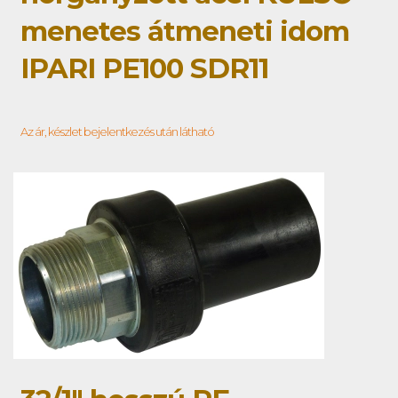
menetes átmeneti idom
IPARI PE100 SDR11
Az ár, készlet bejelentkezés után látható