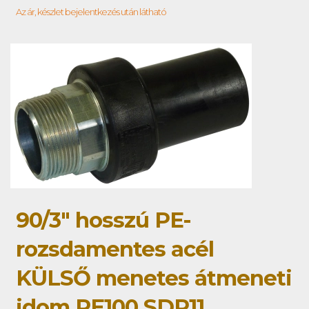
Az ár, készlet bejelentkezés után látható
90/3" hosszú PE-
rozsdamentes acél
KÜLSŐ menetes átmeneti
idom PE100 SDR11