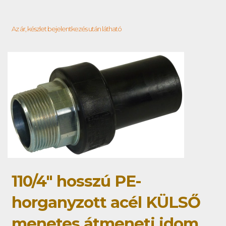
Az ár, készlet bejelentkezés után látható
110/4" hosszú PE-
horganyzott acél KÜLSŐ
menetes átmeneti idom